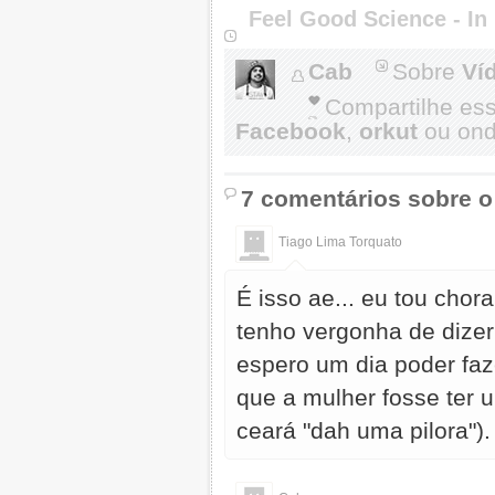
Feel Good Science - I
Cab
Sobre
Ví
Compartilhe es
Facebook
,
orkut
ou onde
7 comentários sobre o
Tiago Lima Torquato
É isso ae... eu tou chor
tenho vergonha de dizer
espero um dia poder faz
que a mulher fosse ter 
ceará "dah uma pilora").