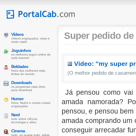
Super pedido de
Vídeos
vídeos engraçados, virais e
muito mais!
Joguinhos
os melhores jogos online de
toda internet
Vídeo: "my super p
Beldades
fotos das mulheres mais
(O melhor pedido de casament
lindas do mundo
Downloads
os programas mais úteis
para download
Já pensou como vai 
Humor
amada namorada? Po
fotos, flashs e outras coisas
engraçadas
pensou, e pensou bem 
Nerd
amada comprando um co
tudo sobre ciência,
tecnologia e afins.
conseguir arrecadar f
Cinema
tudo, ou quase tudo, sobre