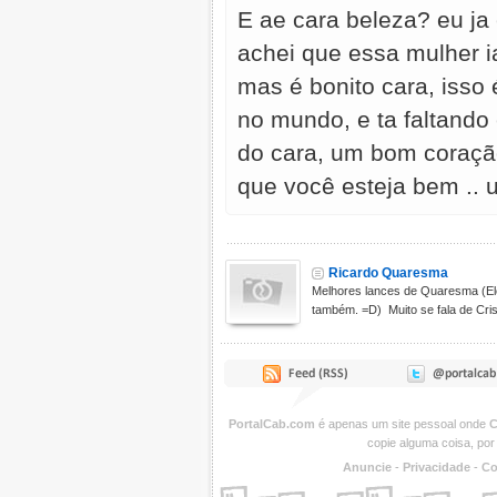
E ae cara beleza? eu j
achei que essa mulher i
mas é bonito cara, isso 
no mundo, e ta faltando
do cara, um bom coração
que você esteja bem .. 
Ricardo Quaresma
Melhores lances de Quaresma (El
também. =D) Muito se fala de Crist
PortalCab.com
é apenas um site pessoal onde
C
copie alguma coisa, por
Anuncie
-
Privacidade
-
Co