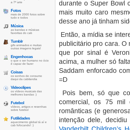
durante o Super Bowl c
a 7ª arte
Fotos
mais muito caro mesmo,
mais de 2000 fotos sobre
tudo e todos
desse ano já tinham sid
Música
as bandas e músicas
Então, a mídia se inter
favoritas do cab
Tumblr
publicitário pro cara. 
gifs animados e muitas
outras imagens legais!
que por sinal é Veron
Engenhocas
acima, a mulher só falt
o que o ser humano no ócio
é capaz de fazer
Saddam enforcado com c
Coisas
os sonhos de consumo
=D
daqui da cabilandia
Videoclipes
Pois bem, só que co
os vídeos musicais das
melhores bandas :)
comercial, os 75 mil
Futebol
vídeos, artigos e resenhas
românticas (e generosa
sobre futebol
Futilidades
intenção dele, decidi
aquecimento global tá aí e
cab fofocando! :)
Vanderbilt Children’s 