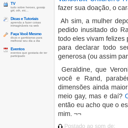
TV
fazer sua doação, o ca
tudo sobre heroes, gossip
girl, oth, etc...
Dicas e Tutoriais
Ah sim, a mulher depo
aprenda a fazer coisas
inimagináveis na web
pedido inusitado do R
Faça Você Mesmo
todo eles vivam felize
dicas e gambiarras para
melhorar seu dia a dia
para declarar todo se
Eventos
eventos que gostaria de ter
generosa (ou assim par
participado
Geraldine, que Veron
você e Rand, parabén
dimensões ainda maiores
meio gay, mas e daí?
então eu acho que o es
mim. ¬¬
Postado ao som de: