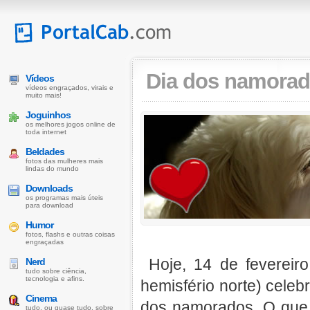
Dia dos namora
Vídeos
vídeos engraçados, virais e
muito mais!
Joguinhos
os melhores jogos online de
toda internet
Beldades
fotos das mulheres mais
lindas do mundo
Downloads
os programas mais úteis
para download
Humor
fotos, flashs e outras coisas
engraçadas
Hoje, 14 de fevereir
Nerd
tudo sobre ciência,
tecnologia e afins.
hemisfério norte) cele
Cinema
dos namorados. O que 
tudo, ou quase tudo, sobre