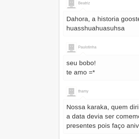
Beatriz
Dahora, a historia goos
huasshuahuasuhsa
Paulotinha
seu bobo!
te amo =*
thamy
Nossa karaka, quem diri
a data devia ser comemo
presentes pois faço aniv