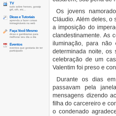
TV
tudo sobre heroes, gossip
Os jovens namorados
girl, oth, etc...
Dicas e Tutoriais
Cláudio. Além deles, 
aprenda a fazer coisas
inimagináveis na web
a imposição do impera
Faça Você Mesmo
clandestinamente. As 
dicas e gambiarras para
melhorar seu dia a dia
iluminação, para nã
Eventos
eventos que gostaria de ter
determinada noite, os
participado
celebração de um cas
Valentim foi preso e co
Durante os dias em 
passavam pela janel
mensagens dizendo ac
filha do carcereiro e c
o condenado agradec