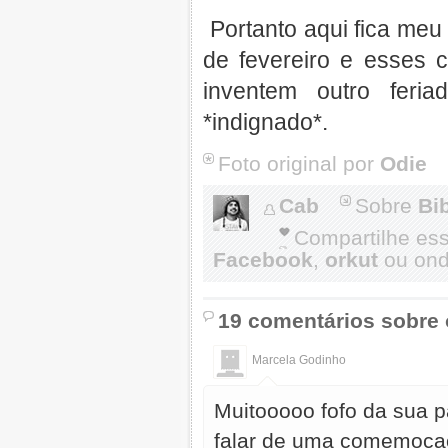
Portanto aqui fica meu 
de fevereiro e esses c
inventem outro feri
*indignado*.
Foto original por
Odie
Cab
Sobre
Bi
Compartilhe es
Facebook
,
orkut
ou onde
19 comentários sobre 
Marcela Godinho
Muitooooo fofo da sua 
falar de uma comemocao 