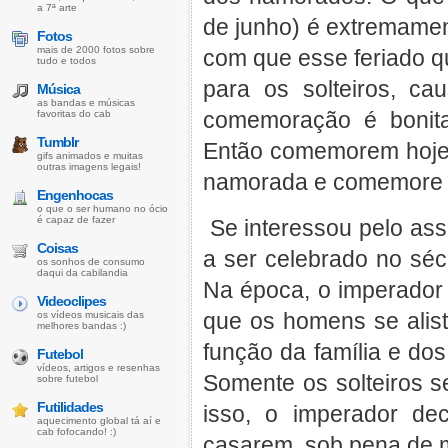
a 7ª arte
de junho) é extremamen
Fotos
mais de 2000 fotos sobre
com que esse feriado qu
tudo e todos
para os solteiros, c
Música
as bandas e músicas
comemoração é bonit
favoritas do cab
Tumblr
Então comemorem hoje
gifs animados e muitas
outras imagens legais!
namorada e comemore pr
Engenhocas
o que o ser humano no ócio
é capaz de fazer
Se interessou pelo as
Coisas
a ser celebrado no séc
os sonhos de consumo
daqui da cabilandia
Na época, o imperador 
Videoclipes
que os homens se alis
os vídeos musicais das
melhores bandas :)
função da família e dos
Futebol
vídeos, artigos e resenhas
Somente os solteiros 
sobre futebol
Futilidades
isso, o imperador de
aquecimento global tá aí e
cab fofocando! :)
casarem, sob pena de 