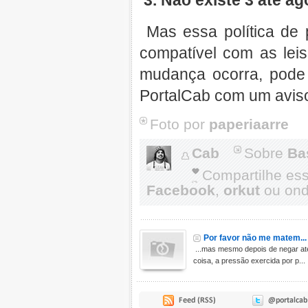
3. Não existe 3 até ago
Mas essa política de 
compatível com as lei
mudança ocorra, pode 
PortalCab com um aviso
Foto por
paperiaarre
Cab
Sobre
Ba
Compartilhe es
Facebook
,
orkut
ou onde
Por favor não me matem...
...mas mesmo depois de negar até 
coisa, a pressão exercida por p...