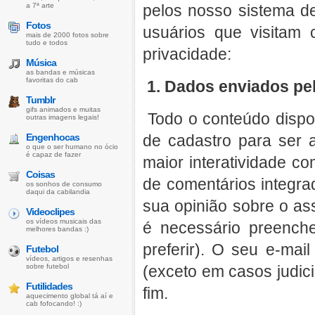
a 7ª arte
pelos nosso sistema de
Fotos
usuários que visitam 
mais de 2000 fotos sobre
tudo e todos
privacidade:
Música
as bandas e músicas
favoritas do cab
1. Dados enviados pel
Tumblr
gifs animados e muitas
Todo o conteúdo dispon
outras imagens legais!
Engenhocas
de cadastro para ser
o que o ser humano no ócio
é capaz de fazer
maior interatividade c
Coisas
de comentários integra
os sonhos de consumo
daqui da cabilandia
sua opinião sobre o a
Videoclipes
os vídeos musicais das
é necessário preench
melhores bandas :)
preferir). O seu e-ma
Futebol
vídeos, artigos e resenhas
sobre futebol
(exceto em casos judic
Futilidades
fim.
aquecimento global tá aí e
cab fofocando! :)