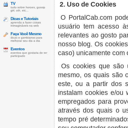
2. Uso de Cookies
TV
tudo sobre heroes, gossip
girl, oth, etc...
O PortalCab.com pode
Dicas e Tutoriais
aprenda a fazer coisas
usuário tem acesso à
inimagináveis na web
Faça Você Mesmo
relevantes ao gosto pa
dicas e gambiarras para
melhorar seu dia a dia
nosso blog. Os cookies
Eventos
caso) unicamente com 
eventos que gostaria de ter
participado
Os cookies que são ut
mesmo, os quais são or
este, ou a partir dos 
instalam cookies e/ou
empregados para prove
através dos quais o u
tempo pré determinados