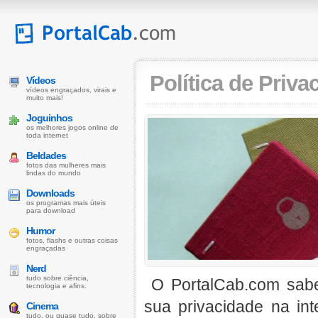
Política de Priva
Vídeos
vídeos engraçados, virais e
muito mais!
Joguinhos
os melhores jogos online de
toda internet
Beldades
fotos das mulheres mais
lindas do mundo
Downloads
os programas mais úteis
para download
Humor
fotos, flashs e outras coisas
engraçadas
Nerd
tudo sobre ciência,
O PortalCab.com sab
tecnologia e afins.
sua privacidade na in
Cinema
tudo, ou quase tudo, sobre