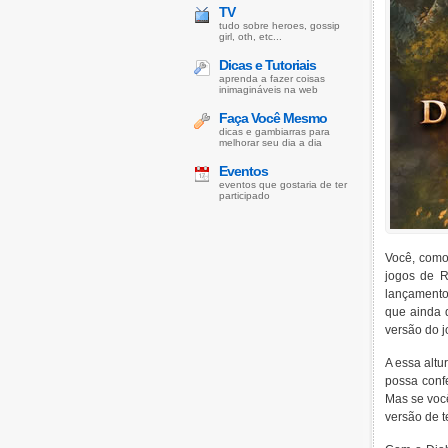
TV
tudo sobre heroes, gossip
girl, oth, etc...
Dicas e Tutoriais
aprenda a fazer coisas
inimagináveis na web
Faça Você Mesmo
dicas e gambiarras para
melhorar seu dia a dia
Eventos
eventos que gostaria de ter
participado
Você, como
jogos de R
lançamento 
que ainda 
versão do j
A essa altu
possa confe
Mas se você
versão de t