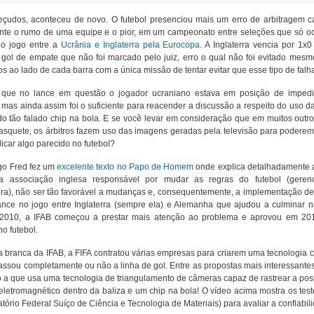
eçudos, aconteceu de novo. O futebol presenciou mais um erro de arbitragem ca
nte o rumo de uma equipe e o pior, em um campeonato entre seleções que só oc
no jogo entre a
Ucrânia e Inglaterra pela Eurocopa
. A Inglaterra vencia por 1x
 gol de empate que não foi marcado pelo juiz, erro o qual não foi evitado mesm
s ao lado de cada barra com a única missão de tentar evitar que esse tipo de falh
 que no lance em questão o jogador ucraniano estava em posição de imped
 mas ainda assim foi o suficiente para reacender a discussão a respeito do uso d
do tão falado chip na bola. E se você levar em consideração que em muitos outr
squete, os árbitros fazem uso das imagens geradas pela televisão para poderem
icar algo parecido no futebol?
o Fred fez um
excelente texto no Papo de Homem
onde explica detalhadamente a 
a associação inglesa responsável por mudar as regras do futebol (geren
ra), não ser tão favorável a mudanças e, consequentemente, a implementação de 
 lance no jogo entre Inglaterra (sempre ela) e Alemanha que ajudou a culminar 
010, a IFAB começou a prestar mais atenção ao problema e aprovou em 2011
no futebol.
 branca da IFAB, a FIFA contratou várias empresas para criarem uma tecnologia 
assou completamente ou não a linha de gol. Entre as propostas mais interessantes
o a que usa uma tecnologia de triangulamento de câmeras capaz de rastrear a po
letromagnético dentro da baliza e um chip na bola! O vídeo acima mostra os te
tório Federal Suíço de Ciência e Tecnologia de Materiais) para avaliar a confiabi