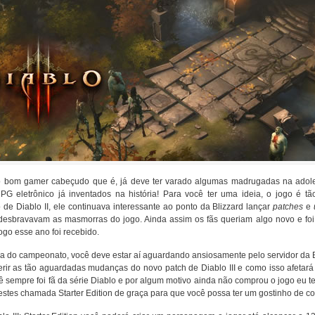
 bom gamer cabeçudo que é, já deve ter varado algumas madrugadas na adole
PG eletrônico já inventados na história! Para você ter uma ideia, o jogo é
de Diablo II, ele continuava interessante ao ponto da Blizzard lançar
patches
e
desbravavam as masmorras do jogo. Ainda assim os fãs queriam algo novo e foi
ogo esse ano foi recebido.
ra do campeonato, você deve estar aí aguardando ansiosamente pelo servidor da 
rir as tão aguardadas mudanças do novo patch de Diablo III e como isso afetará
 sempre foi fã da série Diablo e por algum motivo ainda não comprou o jogo eu t
estes chamada Starter Edition de graça para que você possa ter um gostinho de c