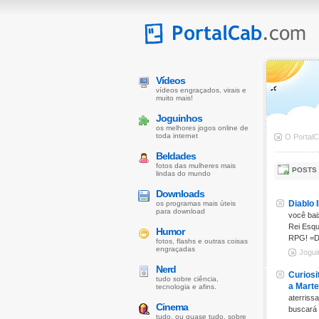
Vídeos
vídeos engraçados, virais e
muito mais!
Joguinhos
os melhores jogos online de
toda internet
O Portal
Beldades
fotos das mulheres mais
POSTS
lindas do mundo
Downloads
Diablo I
os programas mais úteis
para download
você bai
Rei Esqu
Humor
RPG! =
fotos, flashs e outras coisas
engraçadas
Jogu
Nerd
Curiosi
tudo sobre ciência,
a Marte
tecnologia e afins.
aterriss
Cinema
buscará 
tudo, ou quase tudo, sobre