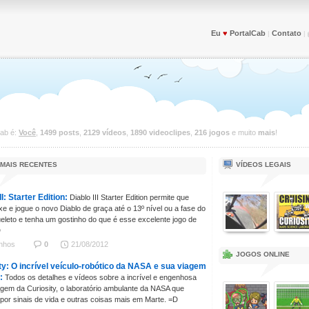
Eu
♥
PortalCab
Contato
|
|
Cab é:
Você
,
1499 posts
,
2129 vídeos
,
1890 videoclipes
,
216 jogos
e muito
mais
!
 MAIS RECENTES
VÍDEOS LEGAIS
II: Starter Edition:
Diablo III Starter Edition permite que
xe e jogue o novo Diablo de graça até o 13º nível ou a fase do
eleto e tenha um gostinho do que é esse excelente jogo de
D
inhos
0
21/08/2012
JOGOS ONLINE
ty: O incrível veículo-robótico da NASA e sua viagem
:
Todos os detalhes e vídeos sobre a incrível e engenhosa
agem da Curiosity, o laboratório ambulante da NASA que
por sinais de vida e outras coisas mais em Marte. =D