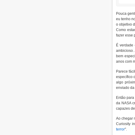
Pouca gent
eu tenho no
o objetivo 
Como estam
fazer esse 
É verdade q
ambicioso. 
bem específ
anos com m
Parece fáci
específico 
algo próxi
enviado da
Então para
da NASA cri
capazes de
Ao chegar 
Curiosity 
terror
".