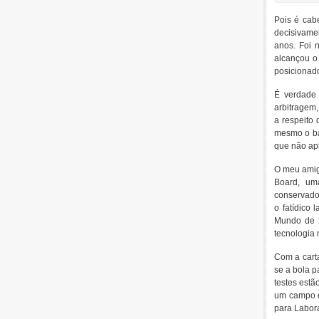
Pois é cab
decisivame
anos. Foi 
alcançou o
posicionado
É verdade
arbitragem,
a respeito 
mesmo o ba
que não apl
O meu amig
Board, um
conservado
o fatídico
Mundo de 2
tecnologia 
Com a carta
se a bola p
testes estã
um campo e
para Labora