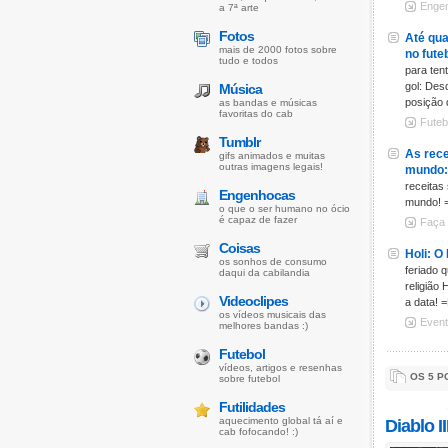
Enge
a 7ª arte
Fotos
Até qua
mais de 2000 fotos sobre
no fute
tudo e todos
para ten
gol: Des
Música
posição 
as bandas e músicas
favoritas do cab
Fute
Tumblr
As rece
gifs animados e muitas
outras imagens legais!
mundo:
receitas
Engenhocas
mundo! 
o que o ser humano no ócio
é capaz de fazer
Faça
Coisas
Holi: O
os sonhos de consumo
feriado 
daqui da cabilandia
religião
Videoclipes
a data! 
os vídeos musicais das
Even
melhores bandas :)
Futebol
vídeos, artigos e resenhas
OS 5 P
sobre futebol
Futilidades
aquecimento global tá aí e
Diablo II
cab fofocando! :)