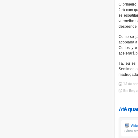
O primeiro 
fará com q
se espatifa
vermelho se
desprende 
Como se já
acoplada a
Curiosity 
acelerará p
Tá, eu sei
Sentimento
madrugada e
Tá de bo
Em
Enge
Até qua
Víde
(Vídeo sen