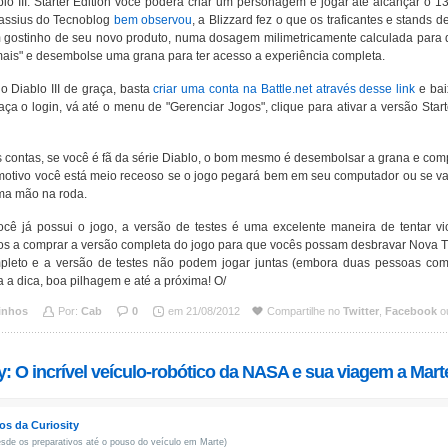
o III: Starter Edition você poderá criar um personagem e jogar até alcançar o 13
assius do Tecnoblog
bem observou
, a Blizzard fez o que os traficantes e stand
m gostinho de seu novo produto, numa dosagem milimetricamente calculada para 
mais" e desembolse uma grana para ter acesso a experiência completa.
 o Diablo III de graça, basta
criar uma conta na Battle.net através desse link
e bai
 faça o login, vá até o menu de "Gerenciar Jogos", clique para ativar a versão Star
s contas, se você é fã da série Diablo, o bom mesmo é desembolsar a grana e com
otivo você está meio receoso se o jogo pegará bem em seu computador ou se vale
uma mão na roda.
ocê já possui o jogo, a versão de testes é uma excelente maneira de tentar vi
os a comprar a versão completa do jogo para que vocês possam desbravar Nova T
pleto e a versão de testes não podem jogar juntas (embora duas pessoas com
a a dica, boa pilhagem e até a próxima! O/
inhos
Por:
Cab
0
em 21/08/2012
Compartilhe no
Twitter
,
Facebook
ou
y: O incrível veículo-robótico da NASA e sua viagem a Mart
os da Curiosity
sde os preparativos até o pouso do veículo em Marte)