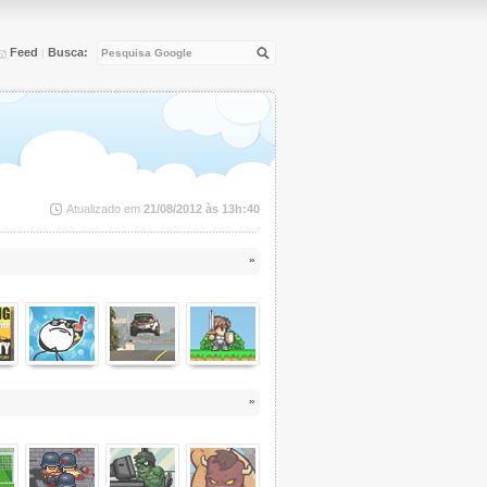
Feed
Busca:
|
Atualizado em
21/08/2012 às 13h:40
»
»