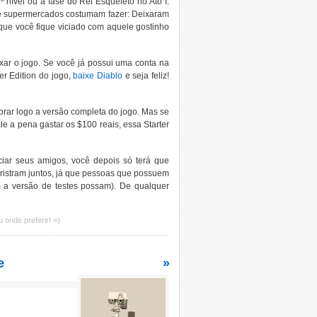
º nível ou a fase do Rei Esqueleto no Ato I.
s de supermercados costumam fazer: Deixaram
que você fique viciado com aquele gostinho
xar o jogo. Se você já possui uma conta na
ter Edition do jogo,
baixe Diablo
e seja feliz!
prar logo a versão completa do jogo. Mas se
 a pena gastar os $100 reais, essa Starter
ciar seus amigos, você depois só terá que
ristram juntos, já que pessoas que possuem
 a versão de testes possam). De qualquer
 onde preferir! =)
e
»