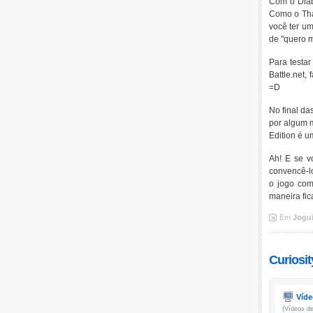
Com o Diabl
Como o Th
você ter u
de "quero 
Para testar
Battle.net,
=D
No final da
por algum m
Edition é 
Ah! E se v
convencê-l
o jogo com
maneira fic
Em
Jogu
Curiosit
Víde
(Vídeos de