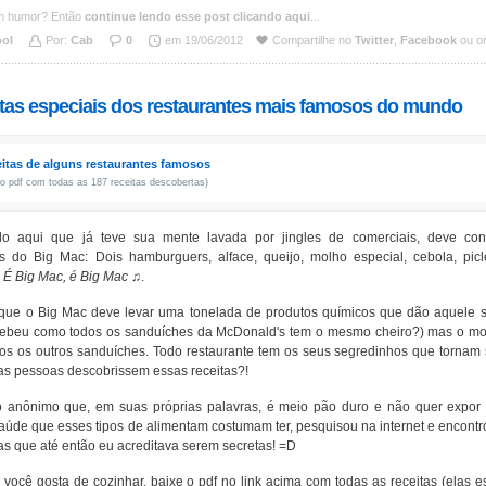
m humor? Então
continue lendo esse post clicando aqui
...
bol
Por:
Cab
0
em 19/06/2012
Compartilhe no
Twitter
,
Facebook
ou on
itas especiais dos restaurantes mais famosos do mundo
itas de alguns restaurantes famosos
 o pdf com todas as 187 receitas descobertas)
o aqui que já teve sua mente lavada por jingles de comerciais, deve co
es do Big Mac: Dois hamburguers, alface, queijo, molho especial, cebola, p
 É Big Mac, é Big Mac ♫
.
que o Big Mac deve levar uma tonelada de produtos químicos que dão aquele s
ebeu como todos os sanduíches da McDonald's tem o mesmo cheiro?) mas o molh
os os outros sanduíches. Todo restaurante tem os seus segredinhos que tornam 
as pessoas descobrissem essas receitas?!
 anônimo que, em suas próprias palavras, é meio pão duro e não quer expor 
aúde que esses tipos de alimentam costumam ter, pesquisou na internet e encont
s que até então eu acreditava serem secretas! =D
 você gosta de cozinhar, baixe o pdf no link acima com todas as receitas (elas