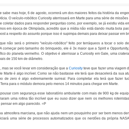
e sabe mas hoje, 6 de agosto, ocorrerá um dos maiores feitos da história da en
tícia. O veículo-robótico Curiosity aterrissará em Marte para uma série de missõe
de coletar dados para responder perguntas como, por exemplo, se já existiu vida em
os em época de Olimpíada, acredito que a mídia não está dando muita bola para 
post a respeito do assunto porque isso é supimpa demais para deixar passar em b
ue não será o primeiro "veículo-robótico" feito por terráqueos a tocar o solo 
A começar pelo tamanho do brinquedo, ele é 3x maior que a Spirit e Opportunity
ico do planeta vermelho. O objetivo é aterrissar a Curiosity em Gale, uma crate
ais de 150 km de diâmetro.
l, mas se você levar em consideração que a
Curiosity
teve que fazer uma viagem 
de Marte é algo incrível. Como se não bastasse ele terá que desacelerá da sua at
mo de zero é algo extremamente surreal. Para completar ela terá que fazer t
 Terra para o módulo demora pelo menos 14 minutos para chegar em Marte.
 pousar com segurança esse laboratório ambulante com mais de 900 kg de equipa
aram uma rotina tão incrível que eu ouso dizer que nem os melhores roteiristas
 pensar em algo parecido. =P
na atmosfera marciana, que não ajuda nem um pouquinho por ser bem menos den
iniciará uma série de processos automatizados que os nerdões da própria NASA 