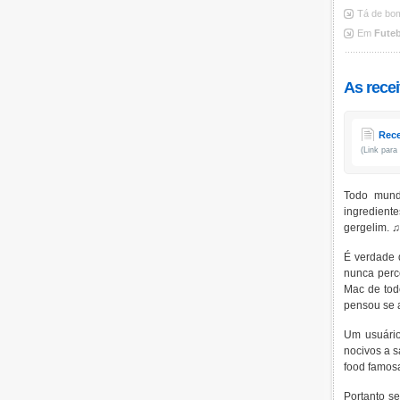
Tá de bo
Em
Fute
As rece
Rece
(Link para
Todo mund
ingredient
gergelim.
♫
É verdade 
nunca perc
Mac de tod
pensou se 
Um usuário
nocivos a s
food famosa
Portanto se