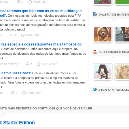
nhocas
0
06/08/2012
ndo teremos que lidar com os erros de arbitragem
GALERIA DE IMAGE
bol?:
Conheça as incríveis tecnologias testadas pela FIFA
tar evitar erros humanos de arbitragem na hora de validar um
de um chip na bola até triangulação de câmeras para definir a
da bola no campo!
bol
0
19/06/2012
itas especiais dos restaurantes mais famosos do
Gosta de cozinhar? Então descubra aqui e prepare 187
CELEBRIDADES COM
 secretas de algumas das redes de fast food mais famosas do
=D
 você mesmo
2
05/06/2012
 Festival das Cores:
Holi, o Festival das Cores é um
que celebra a chegada da primavera e alguns eventos da
 Hindu. Veja fotos e vídeos de uma das festas em homenagem
=D
tos
0
28/03/2012
OSTS MAIS RECENTES DO PORTALCAB QUE VOCÊ DEVERIA LER
I: Starter Edition