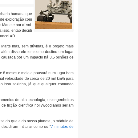
genharia humana que
s de exploração com
 Marte e por aí vai.
isso, então decidi
ranco! =D
de Marte mas, sem dúvidas, é o projeto mais
, além disso ele tem como destino um lugar
ra causada por um impacto há 3.5 bilhões de
de 8 meses e meio e pousará num lugar bem
ual velocidade de cerca de 20 mil km/h para
udo isso sozinha, já que qualquer comando
mentos de alta tecnologia, os engenheiros
 de ficção científica hollywoodianos seriam
sa do que a do nosso planeta, o módulo da
decidiram intitular como os "
7 minutos de