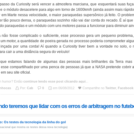
passo da Curiosity será vencer a atmosfera marciana, que esquentará suas fuças
ue o módulo desacelere para algo em torno de 1600km/h (ainda assim mais rápido
r em Marte nessa velocidade, o maior paraquedas supersônico já feito. O proble
r tão pouco densa, o paraquedas sozinho não vai dar conta do recado. É aí que a
do paraquedas e um módulo com uns motores passa a funcionar para diminuir ain
 não fosse complicado o suficiente, esse processo gera um pequeno problema,
 um motor, a quantidade de poeira gerada no processo poderia comprometer algun
é inçada por uma corda! Aí quando a Curiosity tiver bem a vontade no solo, 
ara cair a uma distância segura do veículo!
 que estamos falando de algumas das pessoas mais brilhantes da Terra mas 
 esse compartilhado por uma penca de pessoas já que a NASA pretende cobrir a 
m seu site oficial.
m humor? Então
continue lendo esse post clicando aqui
...
nhocas
Por:
Cab
0
em 06/08/2012
Compartilhe no
Twitter
,
Facebook
ndo teremos que lidar com os erros de arbitragem no futeb
o: Os testes da tecnologia da linha do gol
sacional que mostra os testes dessa nova tecnologia)