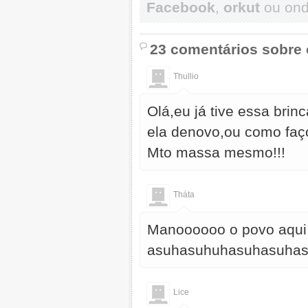
Facebook
,
orkut
ou onde
23 comentários sobre 
Thullio
Olá,eu já tive essa brin
ela denovo,ou como faç
Mto massa mesmo!!!
Tháta
Manoooooo o povo aqui 
asuhasuhuhasuhasuha
Lice