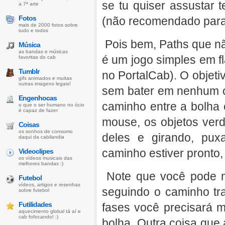
se tu quiser assustar 
a 7ª arte
Fotos
(não recomendado para 
mais de 2000 fotos sobre
tudo e todos
Pois bem, Paths que n
Música
as bandas e músicas
é um jogo simples em f
favoritas do cab
Tumblr
no PortalCab). O objeti
gifs animados e muitas
outras imagens legais!
sem bater em nenhum ob
Engenhocas
caminho entre a bolha 
o que o ser humano no ócio
é capaz de fazer
mouse, os objetos ver
Coisas
os sonhos de consumo
deles e girando, pux
daqui da cabilandia
caminho estiver pronto,
Videoclipes
os vídeos musicais das
melhores bandas :)
Note que você pode m
Futebol
vídeos, artigos e resenhas
seguindo o caminho trac
sobre futebol
Futilidades
fases você precisará m
aquecimento global tá aí e
cab fofocando! :)
bolha. Outra coisa que 