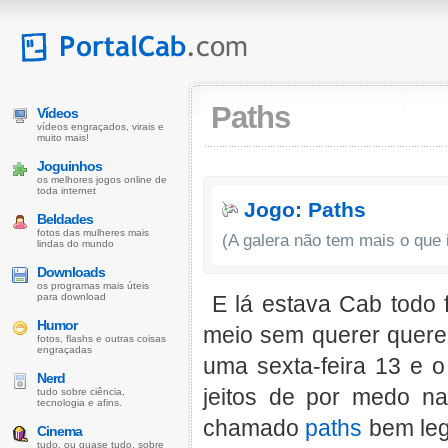
Paths
Vídeos
vídeos engraçados, virais e
muito mais!
Joguinhos
os melhores jogos online de
toda internet
Jogo: Paths
Beldades
fotos das mulheres mais
(A galera não tem mais o que 
lindas do mundo
Downloads
os programas mais úteis
para download
E lá estava Cab todo f
Humor
meio sem querer quere
fotos, flashs e outras coisas
engraçadas
uma sexta-feira 13 e 
Nerd
jeitos de por medo n
tudo sobre ciência,
tecnologia e afins.
chamado
paths
bem lega
Cinema
tudo, ou quase tudo, sobre