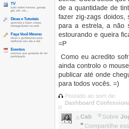
TV
de a quantidade de tin
tudo sobre heroes, gossip
girl, oth, etc...
fazer zig-zags doidos, 
Dicas e Tutoriais
aprenda a fazer coisas
para a estrela, a não
inimagináveis na web
estourando e queira fi
Faça Você Mesmo
dicas e gambiarras para
melhorar seu dia a dia
=P
Eventos
eventos que gostaria de ter
Como eu acredito sofre
participado
ainda controlo o mous
publicar até onde cheg
para todos vocês. =)
Postado ao som de:
Dashboard Confessiona
Cab
Sobre
Jo
Compartilhe es