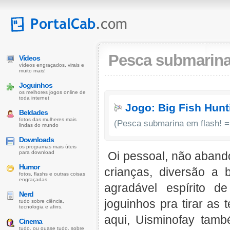
Pesca submarin
Vídeos
vídeos engraçados, virais e
muito mais!
Joguinhos
os melhores jogos online de
toda internet
Jogo: Big Fish Hunt
Beldades
fotos das mulheres mais
(Pesca submarina em flash! 
lindas do mundo
Downloads
os programas mais úteis
para download
Oi pessoal, não abando
Humor
crianças, diversão a 
fotos, flashs e outras coisas
engraçadas
agradável espírito d
Nerd
joguinhos pra tirar as
tudo sobre ciência,
tecnologia e afins.
aqui, Uisminofay tamb
Cinema
tudo, ou quase tudo, sobre