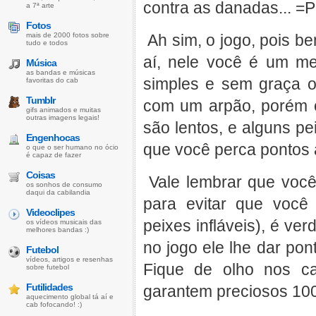
contra as danadas... =P
a 7ª arte
Fotos
mais de 2000 fotos sobre
Ah sim, o jogo, pois be
tudo e todos
aí, nele você é um me
Música
as bandas e músicas
simples e sem graça o
favoritas do cab
Tumblr
com um arpão, porém 
gifs animados e muitas
outras imagens legais!
são lentos, e alguns p
Engenhocas
que você perca pontos 
o que o ser humano no ócio
é capaz de fazer
Coisas
Vale lembrar que você 
os sonhos de consumo
daqui da cabilandia
para evitar que você
Videoclipes
peixes infláveis), é ve
os vídeos musicais das
melhores bandas :)
no jogo ele lhe dar po
Futebol
vídeos, artigos e resenhas
Fique de olho nos c
sobre futebol
Futilidades
garantem preciosos 10
aquecimento global tá aí e
cab fofocando! :)