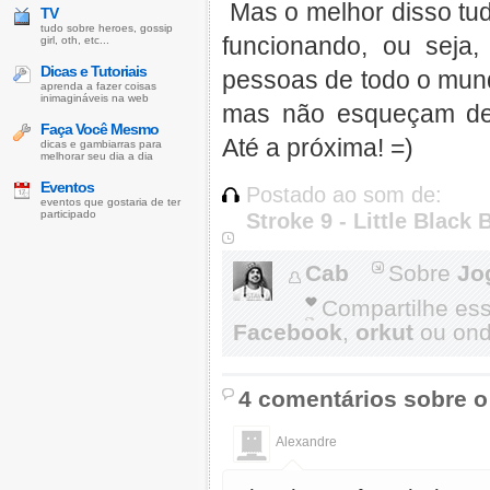
Mas o melhor disso tudo
TV
tudo sobre heroes, gossip
funcionando, ou seja
girl, oth, etc...
Dicas e Tutoriais
pessoas de todo o mun
aprenda a fazer coisas
inimagináveis na web
mas não esqueçam de 
Faça Você Mesmo
Até a próxima! =)
dicas e gambiarras para
melhorar seu dia a dia
Eventos
Postado ao som de:
eventos que gostaria de ter
participado
Stroke 9 - Little Black
Cab
Sobre
Jo
Compartilhe es
Facebook
,
orkut
ou onde
4 comentários sobre o
Alexandre