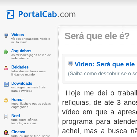
Será que ele é?
Vídeos
vídeos engraçados, virais e
muito mais!
Joguinhos
os melhores jogos online de
toda internet
Vídeo: Será que ele
Beldades
fotos das mulheres mais
(Saiba como descobrir se o s
lindas do mundo
Downloads
os programas mais úteis
para download
Hoje me dei o trabal
Humor
relíquias, de até 3 a
fotos, flashs e outras coisas
engraçadas
vídeo em que a aprese
Nerd
programa para atender
tudo sobre ciência,
tecnologia e afins.
achei, mas a busca nã
Cinema
tudo, ou quase tudo, sobre