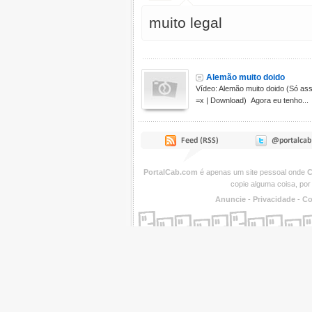
muito legal
Alemão muito doido
Vídeo: Alemão muito doido (Só assi
=x | Download) Agora eu tenho...
PortalCab.com
é apenas um site pessoal onde
C
copie alguma coisa, por
Anuncie
-
Privacidade
-
Co