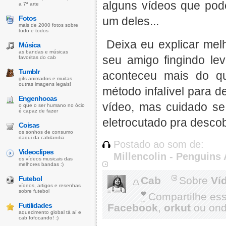
alguns vídeos que po
a 7ª arte
Fotos
um deles...
mais de 2000 fotos sobre
tudo e todos
Deixa eu explicar melh
Música
as bandas e músicas
seu amigo fingindo l
favoritas do cab
Tumblr
aconteceu mais do q
gifs animados e muitas
outras imagens legais!
método infalível para d
Engenhocas
vídeo, mas cuidado se
o que o ser humano no ócio
é capaz de fazer
eletrocutado pra desco
Coisas
os sonhos de consumo
daqui da cabilandia
Postado ao som de:
Videoclipes
Millencolin - Penguins
os vídeos musicais das
melhores bandas :)
Futebol
Cab
Sobre
Ví
vídeos, artigos e resenhas
sobre futebol
Compartilhe es
Futilidades
Facebook
,
orkut
ou onde
aquecimento global tá aí e
cab fofocando! :)