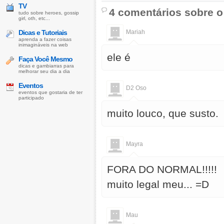
TV
4 comentários sobre o
tudo sobre heroes, gossip
girl, oth, etc...
Dicas e Tutoriais
Mariah
aprenda a fazer coisas
inimagináveis na web
ele é
Faça Você Mesmo
dicas e gambiarras para
melhorar seu dia a dia
Eventos
D2 Oso
eventos que gostaria de ter
participado
muito louco, que susto.
Mayra
FORA DO NORMAL!!!!!
muito legal meu... =D
Mau