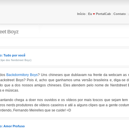
Início
Eu
♥
PortalCab
Contato
|
|
|
eet Boyz
o: Tudo por você
clipe dos Nerdstreet Boyz)
dos
Backdormitory Boys
? Uns chineses que dublavam na frente da webcam as 
ackstreet Boys? Pois é, acho que ganhamos uma versão brasileira e, diga-se
do que a dos nossos amigos chineses. Eles atendem pelo nome de Nerdstreet 
os e músicas.
antando chega a doer nos ouvidos e os vídeos por mais toscos que sejam tem 
tros nerds produtores de vídeos caseiros e até a alguns clipes que a gente costu
erdendo, Fernando Meirelles que se cuide! =D
o: Amor Profuso