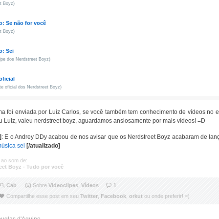
t Boyz)
: Se não for você
t Boyz)
: Sei
ipe dos Nerdstreet Boyz)
oficial
ite oficial dos Nerdstreet Boyz)
a foi enviada por Luiz Carlos, se você também tem conhecimento de vídeos no es
u Luiz, valeu nerdstreet boyz, aguardamos ansiosamente por mais vídeos! =D
]
: E o Andrey DDy acabou de nos avisar que os Nerdstreet Boyz acabaram de lança
música sei
[/atualizado]
 ao som de:
eet Boyz - Tudo por você
Cab
Sobre
Videoclipes
,
Vídeos
1
Compartilhe esse post em seu
Twitter
,
Facebook
,
orkut
ou onde preferir! =)