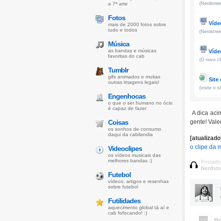
a 7ª arte
(Nerdstree
Fotos
Vídeo
mais de 2000 fotos sobre
tudo e todos
(Nerdstree
Música
as bandas e músicas
Vídeo
favoritas do cab
(O novo cl
Tumblr
gifs animados e muitas
Site 
outras imagens legais!
(visite o s
Engenhocas
o que o ser humano no ócio
é capaz de fazer
A dica acim
Coisas
gente! Vale
os sonhos de consumo
daqui da cabilandia
[atualizado
o clipe da 
Videoclipes
os vídeos musicais das
melhores bandas :)
Postado
Nerdstr
Futebol
vídeos, artigos e resenhas
sobre futebol
Futilidades
aquecimento global tá aí e
cab fofocando! :)