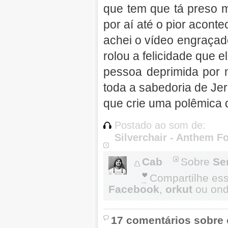
que tem que tá preso m
por aí até o pior acont
achei o vídeo engraçad
rolou a felicidade que 
pessoa deprimida por n
toda a sabedoria de Jer
que crie uma polêmica 
Postado ao som de:
Silverchair - Anthem Fo
Cab
Sobre
Se
Compartilhe es
Facebook
,
orkut
ou onde
17 comentários sobre 