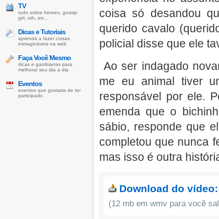
TV
coisa só desandou qu
tudo sobre heroes, gossip
girl, oth, etc...
querido cavalo (queri
Dicas e Tutoriais
aprenda a fazer coisas
policial disse que ele t
inimagináveis na web
Faça Você Mesmo
Ao ser indagado novam
dicas e gambiarras para
melhorar seu dia a dia
me eu animal tiver u
Eventos
eventos que gostaria de ter
responsável por ele. P
participado
emenda que o bichinh
sábio, responde que e
completou que nunca f
mas isso é outra histór
Download do vídeo:
(12 mb em wmv para você salv