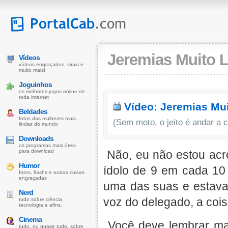
Jeremias Muito Lo
Vídeos
vídeos engraçados, virais e
muito mais!
Joguinhos
os melhores jogos online de
toda internet
Vídeo: Jeremias Mu
Beldades
fotos das mulheres mais
(Sem moto, o jeito é andar a 
lindas do mundo
Downloads
os programas mais úteis
para download
Não, eu não estou acr
Humor
ídolo de 9 em cada 10
fotos, flashs e outras coisas
engraçadas
uma das suas e estava,
Nerd
voz do delegado, a coisa
tudo sobre ciência,
tecnologia e afins.
Cinema
Você deve lembrar ma
tudo, ou quase tudo, sobre