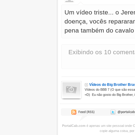
Um vídeo triste... o Je
doença, vocês reparara
pena também do cavalo 
Exibindo os 10 coment
Vídeos do Big Brother Bras
Vídeos do BBB 7 (O que são essa
=D) Eu não gosto do Big Brother, i.
PortalCab.com
é apenas um site pessoal onde
C
copie alguma coisa, por