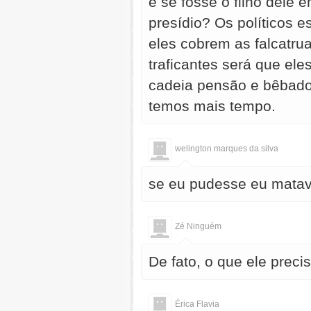
e se fosse o filho dele 
presídio? Os políticos e
eles cobrem as falcatru
traficantes será que ele
cadeia pensão e bêbado
temos mais tempo.
welington marques da silva
se eu pudesse eu mata
Zé Ninguém
De fato, o que ele preci
Érica Flavia