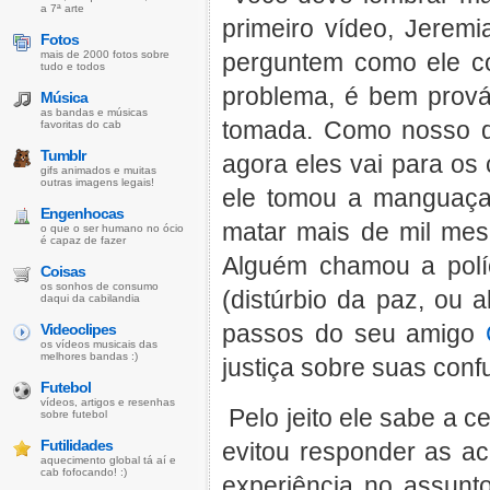
a 7ª arte
primeiro vídeo, Jerem
Fotos
mais de 2000 fotos sobre
perguntem como ele co
tudo e todos
problema, é bem prováv
Música
as bandas e músicas
tomada. Como nosso qu
favoritas do cab
Tumblr
agora eles vai para os 
gifs animados e muitas
outras imagens legais!
ele tomou a manguaça
Engenhocas
matar mais de mil me
o que o ser humano no ócio
é capaz de fazer
Alguém chamou a polí
Coisas
os sonhos de consumo
(distúrbio da paz, ou 
daqui da cabilandia
passos do seu amigo
Videoclipes
os vídeos musicais das
melhores bandas :)
justiça sobre suas conf
Futebol
vídeos, artigos e resenhas
Pelo jeito ele sabe a c
sobre futebol
Futilidades
evitou responder as a
aquecimento global tá aí e
cab fofocando! :)
experiência no assunto