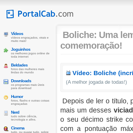
Boliche: Uma lem
Vídeos
vídeos engraçados, virais e
muito mais!
comemoração!
Joguinhos
os melhores jogos online de
toda internet
Beldades
fotos das mulheres mais
Vídeo: Boliche (incrí
lindas do mundo
Downloads
(A melhor jogada de todas!)
os programas mais úteis
para download
Humor
Depois de ler o título
fotos, flashs e outras coisas
engraçadas
mais um desses
vicia
Nerd
tudo sobre ciência,
o seu décimo strike c
tecnologia e afins.
com a pontuação máx
Cinema
tudo, ou quase tudo, sobre