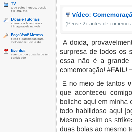
TV
tudo sobre heroes, gossip
girl, oth, etc...
Vídeo: Comemoraçã
Dicas e Tutoriais
(Pense 2x antes de comemora
aprenda a fazer coisas
inimagináveis na web
Faça Você Mesmo
dicas e gambiarras para
A doida, provavelme
melhorar seu dia a dia
surpresa de todos os 
Eventos
eventos que gostaria de ter
participado
essa não é a grande 
comemoração! #
FAIL
! 
E no meio de tantos
v
que aconteceu comigo
boliche aqui em minha 
todo habilidoso aqui 
Mesmo assim os strikes
duas bolas ao mesmo 