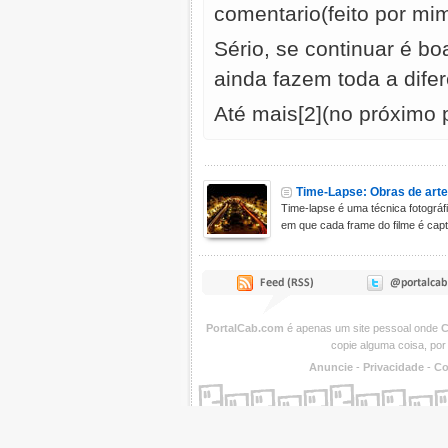
comentario(feito por mi
Sério, se continuar é b
ainda fazem toda a dife
Até mais[2](no próximo p
Time-Lapse: Obras de art
Time-lapse é uma técnica fotográfi
em que cada frame do filme é capt
PortalCab.com
é apenas um site pessoal onde
C
copie alguma coisa, por
Anuncie
-
Privacidade
-
Co