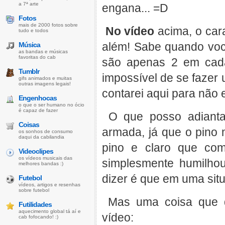
a 7ª arte
engana... =D
Fotos
mais de 2000 fotos sobre
No vídeo
acima, o cara
tudo e todos
além! Sabe quando voc
Música
as bandas e músicas
favoritas do cab
são apenas 2 em cada
Tumblr
impossível de se fazer 
gifs animados e muitas
outras imagens legais!
contarei aqui para não 
Engenhocas
o que o ser humano no ócio
é capaz de fazer
O que posso adiant
Coisas
armada, já que o pino 
os sonhos de consumo
daqui da cabilandia
pino e claro que co
Videoclipes
os vídeos musicais das
simplesmente humilhou
melhores bandas :)
dizer é que em uma sit
Futebol
vídeos, artigos e resenhas
sobre futebol
Mas uma coisa que de
Futilidades
aquecimento global tá aí e
vídeo:
cab fofocando! :)