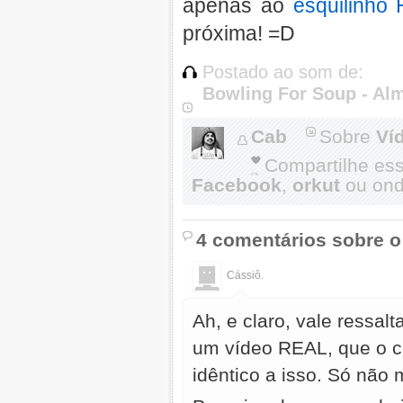
apenas ao
esquilinho
próxima! =D
Postado ao som de:
Bowling For Soup - Al
Cab
Sobre
Ví
Compartilhe es
Facebook
,
orkut
ou onde
4 comentários sobre o
Cássiô.
Ah, e claro, vale ressal
um vídeo REAL, que o c
idêntico a isso. Só não