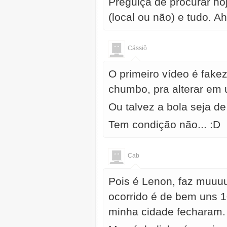
Preguiça de procurar ho
(local ou não) e tudo. A
Cássiô
O primeiro vídeo é fake
chumbo, pra alterar em u
Ou talvez a bola seja d
Tem condição não... :D
Cab
Pois é Lenon, faz muuuu
ocorrido é de bem uns 1
minha cidade fecharam. 