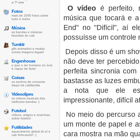
a 7ª arte
O vídeo
é perfeito,
Fotos
mais de 2000 fotos sobre
música que tocará e a d
tudo e todos
End" no "Difícil", aí 
Música
as bandas e músicas
possuísse um controle n
favoritas do cab
Tumblr
gifs animados e muitas
Depois disso é um show
outras imagens legais!
não deve ter percebid
Engenhocas
o que o ser humano no ócio
é capaz de fazer
perfeita sincronia co
Coisas
bastasse as luzes embu
os sonhos de consumo
daqui da cabilandia
a nota que ele es
Videoclipes
impressionante, difícil a
os vídeos musicais das
melhores bandas :)
Futebol
No meio do percurso a
vídeos, artigos e resenhas
sobre futebol
um monte de papel e as
Futilidades
aquecimento global tá aí e
cara mostra na mão quan
cab fofocando! :)