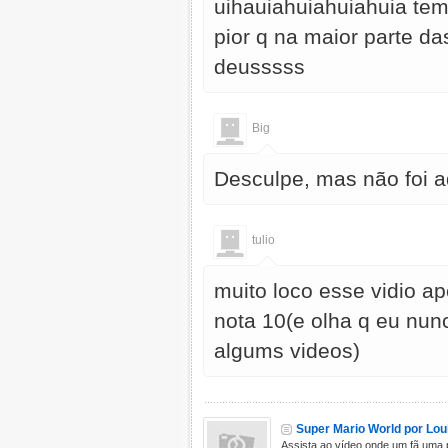
uihauiahuiahuiahuia te
pior q na maior parte d
deusssss
Big
Desculpe, mas não foi a
tulio
muito loco esse vidio ap
nota 10(e olha q eu nunc
algums videos)
Super Mario World por Lo
Assista ao vídeo onde um fã uma 