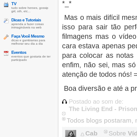
*_*
TV
tudo sobre heroes, gossip
girl, oth, etc...
Mas o mais difícil mes
Dicas e Tutoriais
aprenda a fazer coisas
isso para sair tão pe
inimagináveis na web
filmagens mas o vídeo 
Faça Você Mesmo
dicas e gambiarras para
melhorar seu dia a dia
cara estava apenas pe
Eventos
para colocar as notas 
eventos que gostaria de ter
participado
enfim, não sei, mas só
atenção de todos nós! =
Boa diversão e até a pr
Postado ao som de:
The Living End - Prison
Todos blogs postaram, 
Cab
Sobre
Ví