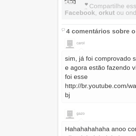
Compartilhe es
Facebook
,
orkut
ou onde
4 comentários sobre o
carol
sim, já foi comprovado se
e agora estão fazendo vi
foi esse
http://br.youtube.com/
bj
gazo
Hahahahahaha anoo com