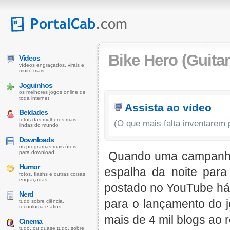
Bike Hero (Guitar
Vídeos
vídeos engraçados, virais e
muito mais!
Joguinhos
os melhores jogos online de
toda internet
Assista ao vídeo
Beldades
fotos das mulheres mais
(O que mais falta inventarem p
lindas do mundo
Downloads
os programas mais úteis
para download
Quando uma campanha é
Humor
espalha da noite para
fotos, flashs e outras coisas
engraçadas
postado no YouTube há 
Nerd
para o lançamento do 
tudo sobre ciência,
tecnologia e afins.
mais de 4 mil blogs ao
Cinema
tudo, ou quase tudo, sobre