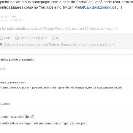
ueira deixar a sua homepagle com a cara do PortalCab, você pode usar essa 
outros lugares como no YouTube e no Twitter:
PortalCab Background.gif
. =)
 ao som de:
cence
-
Like You
t foi patrocinado
através do
ReviewMe
e o Cab ganhará 50 dólares por isso. =)
Cab
Sobre
Sites legais
4
Compartilhe esse post em seu
Twitter
,
Facebook
,
orkut
ou onde preferir! =)
ários sobre o assunto
dré
w.mysuperyes.com
é bem parecido porém possuí bem mais tipos de personalização da sua página inicial.
izaum
s mesmo assim não dá!
 tento salvar a imagem ele me vem com um get_picture.php