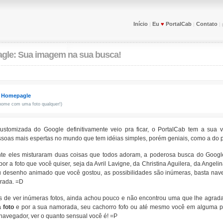
Início
Eu
♥
PortalCab
Contato
|
|
|
gle: Sua imagem na sua busca!
: Homepagle
 home com uma foto qualquer!)
stomizada do Google definitivamente veio pra ficar, o PortalCab tem a sua 
ssoas mais espertas no mundo que tem idéias simples, porém geniais, como a do 
e eles misturaram duas coisas que todos adoram, a poderosa busca do Goo
or a foto que você quiser, seja da Avril Lavigne, da Christina Aguilera, da Angeli
u desenho animado que você gostou, as possibilidades são inúmeras, basta nave
grada. =D
 de ver inúmeras fotos, ainda achou pouco e não encontrou uma que lhe agrad
 foto
e por a sua namorada, seu cachorro fofo ou até mesmo você em alguma p
 navegador, ver o quanto sensual você é! =P