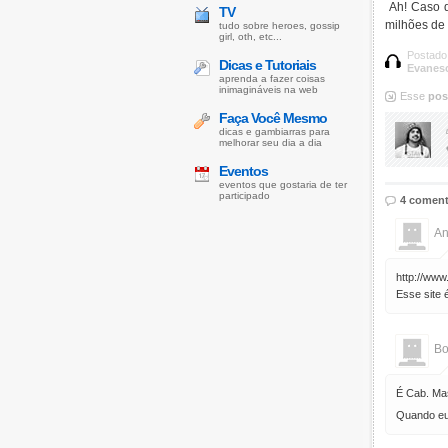
Ah! Caso q
TV
milhões de 
tudo sobre heroes, gossip
girl, oth, etc...
Postado
Dicas e Tutoriais
Evanes
aprenda a fazer coisas
inimagináveis na web
Esse
pos
Faça Você Mesmo
dicas e gambiarras para
melhorar seu dia a dia
Eventos
eventos que gostaria de ter
participado
4 coment
An
http://ww
Esse site 
Bo
É Cab. Ma
Quando eu