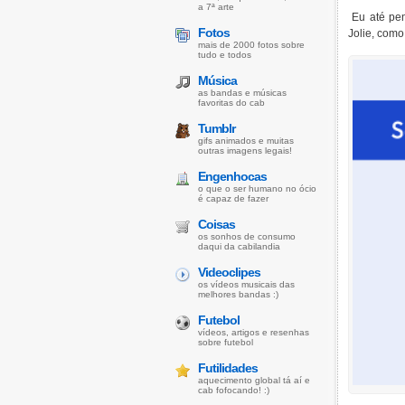
a 7ª arte
Eu até pen
Fotos
Jolie, com
mais de 2000 fotos sobre
tudo e todos
Música
as bandas e músicas
favoritas do cab
Tumblr
gifs animados e muitas
outras imagens legais!
Engenhocas
o que o ser humano no ócio
é capaz de fazer
Coisas
os sonhos de consumo
daqui da cabilandia
Videoclipes
os vídeos musicais das
melhores bandas :)
Futebol
vídeos, artigos e resenhas
sobre futebol
Futilidades
aquecimento global tá aí e
cab fofocando! :)