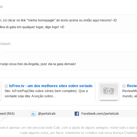
ab
, só clicar no link "minha homepagle" do texto acima ou então aqui mesmo! =D
lina tá gata em qualquer lugar, digo logo! =D
izaum
ranjo essa foto da Angelia, putz ela ta gata demais!
IsFree.tv - um dos melhores sites sobre seriados!
Revie
Site: IsFreePop(Site sobre séries bem completo) Que a
ReviewMe
verdade seja dita: A seção sobre...
mundo, al
com
é apenas um site pessoal onde
Cab
, com a ajuda de alguns
amigos
, reúne tudo o que 
copie alguma coisa, por favor, mantenha os créditos sob essa licença
Creati