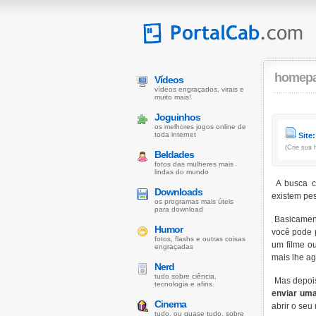
homepa
Vídeos
vídeos engraçados, virais e
muito mais!
Joguinhos
os melhores jogos online de
toda internet
Site
(Crie sua
Beldades
fotos das mulheres mais
lindas do mundo
A busca cu
Downloads
existem pe
os programas mais úteis
para download
Basicament
Humor
você pode p
fotos, flashs e outras coisas
um filme o
engraçadas
mais lhe a
Nerd
tudo sobre ciência,
Mas depois
tecnologia e afins.
enviar uma
Cinema
abrir o seu
tudo, ou quase tudo, sobre