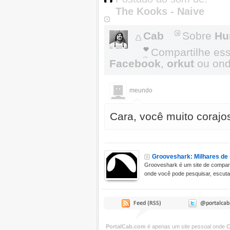
The Kooks - Naive
Cab
Sobre
Hu
Compartilhe es
Facebook
,
orkut
ou onde
meundo
Cara, você muito corajo
Grooveshark: Milhares de 
Grooveshark é um site de compar
onde você pode pesquisar, escutar,
PortalCab.com
é apenas um site pessoal onde
C