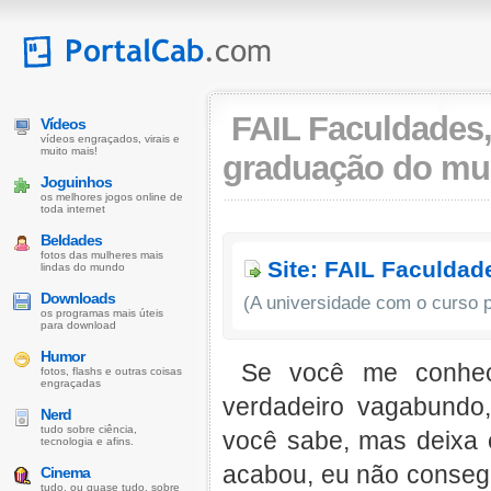
FAIL Faculdades
Vídeos
vídeos engraçados, virais e
muito mais!
graduação do mu
Joguinhos
os melhores jogos online de
toda internet
Beldades
fotos das mulheres mais
Site: FAIL Faculdad
lindas do mundo
Downloads
(A universidade com o curso p
os programas mais úteis
para download
Humor
Se você me conhec
fotos, flashs e outras coisas
engraçadas
verdadeiro vagabundo
Nerd
tudo sobre ciência,
você sabe, mas deixa 
tecnologia e afins.
acabou, eu não consegui
Cinema
tudo, ou quase tudo, sobre