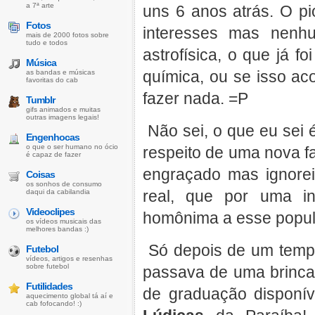
a 7ª arte
uns 6 anos atrás. O pi
Fotos
interesses mas nenh
mais de 2000 fotos sobre
tudo e todos
astrofísica, o que já f
Música
química, ou se isso ac
as bandas e músicas
favoritas do cab
fazer nada. =P
Tumblr
gifs animados e muitas
outras imagens legais!
Não sei, o que eu sei 
Engenhocas
o que o ser humano no ócio
respeito de uma nova fa
é capaz de fazer
engraçado mas ignorei
Coisas
os sonhos de consumo
real, que por uma i
daqui da cabilandia
Videoclipes
homônima a esse popula
os vídeos musicais das
melhores bandas :)
Só depois de um temp
Futebol
vídeos, artigos e resenhas
sobre futebol
passava de uma brincad
Futilidades
de graduação disponí
aquecimento global tá aí e
cab fofocando! :)