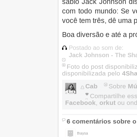
sábio Jack Johnson dis
com todo mundo: Se vo
você tem três, dê uma 
Boa diversão e até a pr
Postado ao som de:
Jack Johnson - The Sh
Foto do post disponibi
disponibilizada pelo
4Sha
Cab
Sobre
Mú
Compartilhe es
Facebook
,
orkut
ou onde
6 comentários sobre o
thaysa