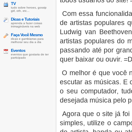
todos usuários do site! 
TV
tudo sobre heroes, gossip
girl, oth, etc...
Com essa funcionalidad
Dicas e Tutoriais
de artistas populares 
aprenda a fazer coisas
inimagináveis na web
Ludwig van Beethoven,
Faça Você Mesmo
dicas e gambiarras para
artistas populares d
melhorar seu dia a dia
passando até por grand
Eventos
eventos que gostaria de ter
quer baixar ou ouvir. =
participado
O melhor é que você n
escutar as músicas. E 
o seu computador, tudo
desejada música pelo pl
Agora que o site já fo
simples, utilize o cam