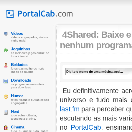
4Shared: Baixe e
Vídeos
vídeos engraçados, virais e
muito mais!
nenhum program
Joguinhos
os melhores jogos online de
toda internet
Beldades
fotos das mulheres mais
lindas do mundo
Downloads
os programas mais úteis
para download
Eu definitivamente acr
Humor
universo e tudo mais 
fotos, flashs e outras coisas
engraçadas
last.fm
para perceber q
Nerd
tudo sobre ciência,
escutando as mais vari
tecnologia e afins.
no
PortalCab
, ensinan
Cinema
tudo, ou quase tudo, sobre