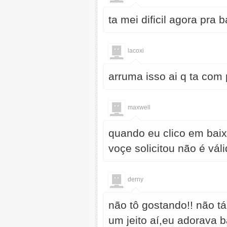
ta mei dificil agora pra b
lacoxi
arruma isso ai q ta com p
maxwell
quando eu clico em baix
voçe solicitou não é vál
derny
não tô gostando!! não t
um jeito aí,eu adorava b