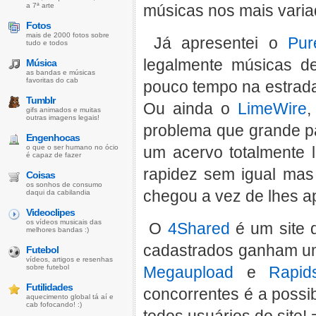
a 7ª arte
músicas nos mais varia
Fotos
mais de 2000 fotos sobre
Já apresentei o
Pur
tudo e todos
legalmente músicas de
Música
as bandas e músicas
favoritas do cab
pouco tempo na estrad
Tumblr
Ou ainda o
LimeWire
,
gifs animados e muitas
outras imagens legais!
problema que grande pa
Engenhocas
o que o ser humano no ócio
um acervo totalmente 
é capaz de fazer
rapidez sem igual mas 
Coisas
os sonhos de consumo
chegou a vez de lhes a
daqui da cabilandia
Videoclipes
os vídeos musicais das
O
4Shared
é um site d
melhores bandas :)
cadastrados ganham um
Futebol
vídeos, artigos e resenhas
sobre futebol
Megaupload
e
Rapid
Futilidades
concorrentes é a possi
aquecimento global tá aí e
cab fofocando! :)