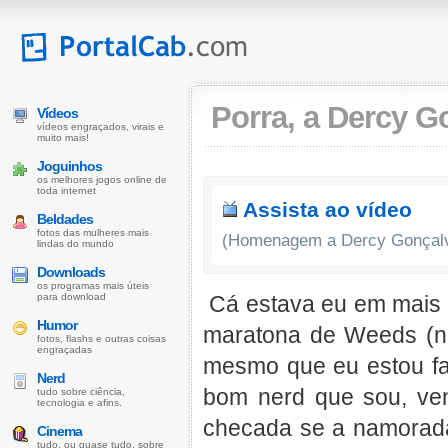
Porra, a Dercy G
Vídeos
vídeos engraçados, virais e
muito mais!
Joguinhos
os melhores jogos online de
toda internet
Assista ao vídeo
Beldades
fotos das mulheres mais
(Homenagem a Dercy Gonçalv
lindas do mundo
Downloads
os programas mais úteis
para download
Cá estava eu em mais 
Humor
maratona de Weeds (n
fotos, flashs e outras coisas
engraçadas
mesmo que eu estou fal
Nerd
bom nerd que sou, ve
tudo sobre ciência,
tecnologia e afins.
checada se a namorada 
Cinema
tudo, ou quase tudo, sobre