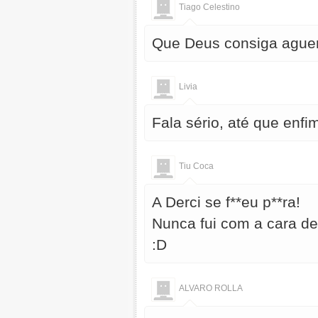
Tiago Celestino
Que Deus consiga aguent
Livia
Fala sério, até que enfi
Tiu Coca
A Derci se f**eu p**ra!
Nunca fui com a cara del
:D
ALVARO ROLLA