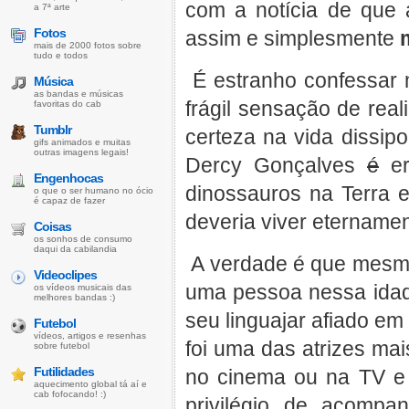
com a notícia de que 
a 7ª arte
Fotos
assim e simplesmente
mais de 2000 fotos sobre
tudo e todos
É estranho confessar 
Música
as bandas e músicas
frágil sensação de real
favoritas do cab
Tumblr
certeza na vida dissi
gifs animados e muitas
outras imagens legais!
Dercy Gonçalves
é
er
Engenhocas
dinossauros na Terra e
o que o ser humano no ócio
é capaz de fazer
deveria viver eternamen
Coisas
os sonhos de consumo
daqui da cabilandia
A verdade é que mesmo
Videoclipes
uma pessoa nessa idade
os vídeos musicais das
melhores bandas :)
seu linguajar afiado em
Futebol
vídeos, artigos e resenhas
foi uma das atrizes mais
sobre futebol
Futilidades
no cinema ou na TV e 
aquecimento global tá aí e
cab fofocando! :)
privilégio de acomp