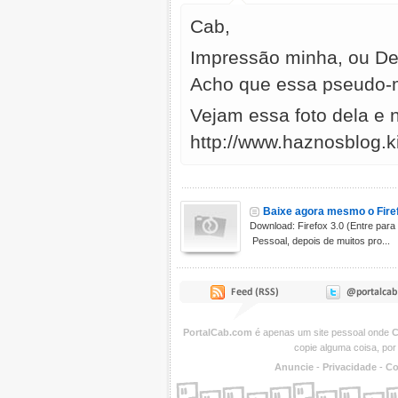
Cab,
Impressão minha, ou De
Acho que essa pseudo-mo
Vejam essa foto dela e
http://www.haznosblog.kit
Baixe agora mesmo o Firef
Download: Firefox 3.0 (Entre para
Pessoal, depois de muitos pro...
PortalCab.com
é apenas um site pessoal onde
C
copie alguma coisa, por
Anuncie
-
Privacidade
-
Co