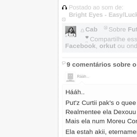
Postado ao som de:
Bright Eyes - Easy/Luc
Cab
Sobre
Fu
Compartilhe es
Facebook
,
orkut
ou onde
9 comentários sobre o
Ráàh...
Hááh..
Put'z Curtii pak's o quee
Realmentee ela Dexouu 
Mais ela num Moreu Co
Ela estah akii, eterna