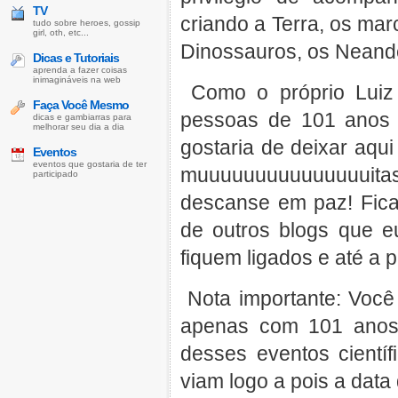
TV
criando a Terra, os mar
tudo sobre heroes, gossip
girl, oth, etc...
Dinossauros, os Neandert
Dicas e Tutoriais
aprenda a fazer coisas
inimagináveis na web
Como o próprio Luiz m
Faça Você Mesmo
pessoas de 101 anos 
dicas e gambiarras para
melhorar seu dia a dia
gostaria de deixar aq
Eventos
eventos que gostaria de ter
muuuuuuuuuuuuuuuit
participado
descanse em paz! Fica
de outros blogs que 
fiquem ligados e até a p
Nota importante: Você 
apenas com 101 anos
desses eventos científ
viam logo a pois a data