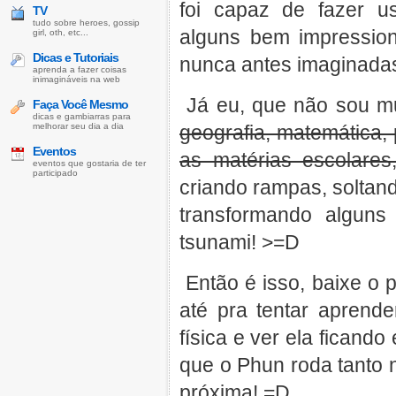
foi capaz de fazer u
TV
tudo sobre heroes, gossip
alguns bem impression
girl, oth, etc...
Dicas e Tutoriais
nunca antes imaginada
aprenda a fazer coisas
inimagináveis na web
Já eu, que não sou mu
Faça Você Mesmo
dicas e gambiarras para
melhorar seu dia a dia
geografia, matemática, 
Eventos
as matérias escolares
eventos que gostaria de ter
participado
criando rampas, soltan
transformando alguns
tsunami! >=D
Então é isso, baixe o
até pra tentar aprende
física e ver ela ficand
que o Phun roda tanto 
próxima! =D