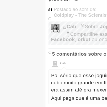
Postado ao som de:
Coldplay - The Scientis
Cab
Sobre
Jo
Compartilhe es
Facebook
,
orkut
ou onde
5 comentários sobre o
Cab
Po, sério que esse jog
cubo muito grande em lí
era assim até pra mexer
Aqui pega que é uma be