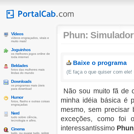
Phun: Simulador 
Vídeos
vídeos engraçados, virais e
muito mais!
Joguinhos
os melhores jogos online de
toda internet
Baixe o programa
Beldades
fotos das mulheres mais
(E faça o que quiser com ele!
lindas do mundo
Downloads
os programas mais úteis
para download
Não sou muito fã de c
Humor
minha idéia básica é 
fotos, flashs e outras coisas
engraçadas
mesmo, sem precisar b
Nerd
exceções, como foi
tudo sobre ciência,
tecnologia e afins.
interessantíssimo
Phun
Cinema
tudo, ou quase tudo, sobre