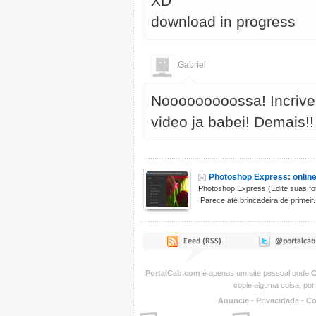
XD
download in progress
Gabriel
Nooooooooossa! Incrive
video ja babei! Demais!
Photoshop Express: online
Photoshop Express (Edite suas fot
Parece até brincadeira de primeir.
PortalCab.com
é apenas um site pessoal onde
C
copie alguma coisa, por
Anuncie
-
Privacidade
-
Co