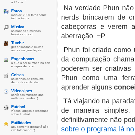
a 7ª arte
Na verdade Phun não é
Fotos
mais de 2000 fotos sobre
nerds brincarem de c
tudo e todos
cabeçorras e verem a
Música
as bandas e músicas
aberração. =P
favoritas do cab
Tumblr
gifs animados e muitas
Phun foi criado como 
outras imagens legais!
da computação chamad
Engenhocas
o que o ser humano no ócio
é capaz de fazer
poderem ser criativas
Coisas
Phun como uma ferra
os sonhos de consumo
daqui da cabilandia
aprender alguns
concei
Videoclipes
os vídeos musicais das
melhores bandas :)
Tá viajando na parada
Futebol
de maneira simples,
vídeos, artigos e resenhas
sobre futebol
definitivamente não po
Futilidades
aquecimento global tá aí e
sobre o programa lá n
cab fofocando! :)