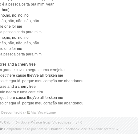
 é a pessoa certa pra mim, yeah
-hoo)
 no,no, no, no, no
não, não, não, não, não
the one for me
 a pessoa certa para mim
 no,no, no, no, no
não, não, não, não, não
the one for me
 a pessoa certa para mim
orse and a cherry tree
m grande cavalo negro e uma cerejeira
e get there cause they've all forsken me
so chegar lá, porque meu coração me abandonou
orse and a cherry tree
alo negro e uma cerejeira
e get there cause they've all forsken me
so chegar lá, porque meu coração me abandonou
:
Desconhecida
-
Via:
Vaga-Lume
Cab
Sobre
Música legal
,
Videoclipes
0
Compartilhe esse post em seu
Twitter
,
Facebook
,
orkut
ou onde preferir! =)