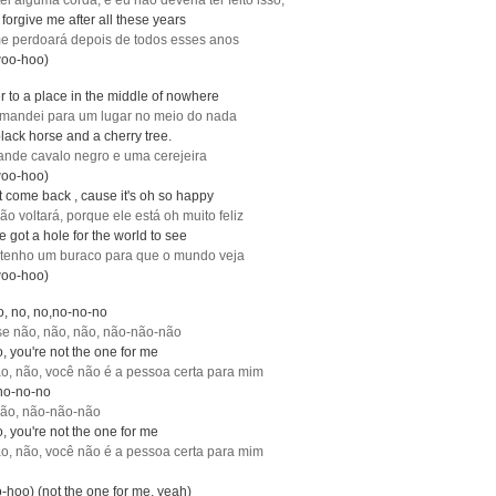
ei alguma corda, e eu não deveria ter feito isso,
 forgive me after all these years
me perdoará depois de todos esses anos
oo-hoo)
er to a place in the middle of nowhere
 mandei para um lugar no meio do nada
black horse and a cherry tree.
nde cavalo negro e uma cerejeira
oo-hoo)
t come back , cause it's oh so happy
ão voltará, porque ele está oh muito feliz
e got a hole for the world to see
 tenho um buraco para que o mundo veja
oo-hoo)
no, no, no,no-no-no
se não, não, não, não-não-não
o, you're not the one for me
o, não, você não é a pessoa certa para mim
,no-no-no
não, não-não-não
o, you're not the one for me
o, não, você não é a pessoa certa para mim
hoo) (not the one for me, yeah)