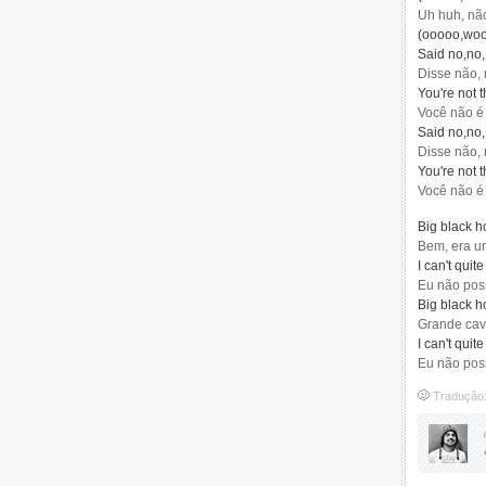
Uh huh, não
(ooooo,woo
Said no,no,
Disse não, 
You're not 
Você não é
Said no,no,
Disse não, 
You're not 
Você não é
Big black h
Bem, era u
I can't quit
Eu não pos
Big black h
Grande cav
I can't quit
Eu não pos
Tradução