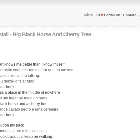
Início
Eu
♥
PortalCab
Contato
|
|
|
tall - Big Black Horse And Cherry Tree
rt knows me better than I know myself
coração conhece-me melhor que eu mesma
 let it do all the talking.
u deixá-lo falar tudo
oo-hoo)
ss a place in the middle of nowhere
ei um lugar no meio do nada
black horse and a cherry tree.
nde cavalo negro e uma cerejeira
oo-hoo)
ar, upon my back
 medo, sobre minhas costas
 look back, just keep on walking.