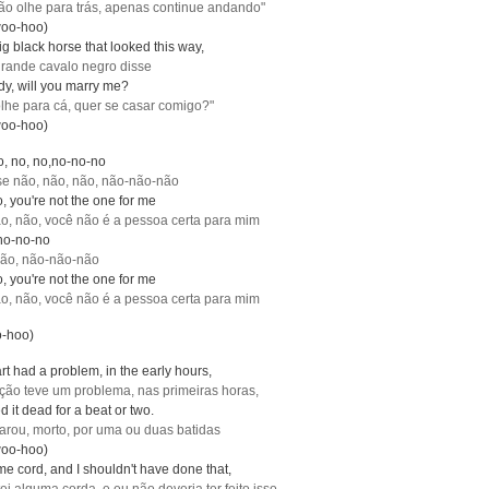
ão olhe para trás, apenas continue andando"
oo-hoo)
g black horse that looked this way,
rande cavalo negro disse
dy, will you marry me?
olhe para cá, quer se casar comigo?"
oo-hoo)
no, no, no,no-no-no
se não, não, não, não-não-não
o, you're not the one for me
o, não, você não é a pessoa certa para mim
,no-no-no
não, não-não-não
o, you're not the one for me
o, não, você não é a pessoa certa para mim
-hoo)
t had a problem, in the early hours,
ção teve um problema, nas primeiras horas,
d it dead for a beat or two.
arou, morto, por uma ou duas batidas
oo-hoo)
ome cord, and I shouldn't have done that,