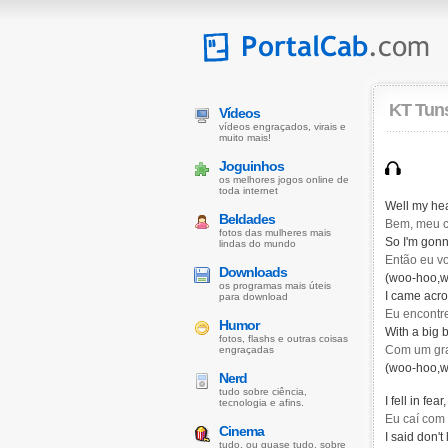
KT Tuns
Vídeos
vídeos engraçados, virais e
muito mais!
Joguinhos
os melhores jogos online de
toda internet
Well my hea
Beldades
Bem, meu 
fotos das mulheres mais
So I'm gonna
lindas do mundo
Então eu vo
Downloads
(woo-hoo,w
os programas mais úteis
I came acro
para download
Eu encontr
Humor
With a big 
fotos, flashs e outras coisas
Com um gra
engraçadas
(woo-hoo,w
Nerd
tudo sobre ciência,
I fell in fe
tecnologia e afins.
Eu caí com
Cinema
I said don't
tudo, ou quase tudo, sobre