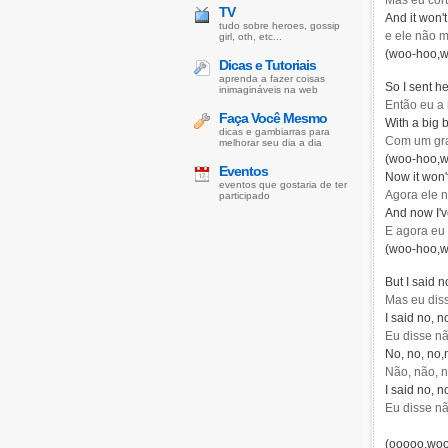
Mas eu cort
TV
And it won't
tudo sobre heroes, gossip
e ele não 
girl, oth, etc...
(woo-hoo,w
Dicas e Tutoriais
aprenda a fazer coisas
So I sent h
inimagináveis na web
Então eu a
Faça Você Mesmo
With a big 
dicas e gambiarras para
Com um gra
melhorar seu dia a dia
(woo-hoo,w
Eventos
Now it won'
eventos que gostaria de ter
Agora ele n
participado
And now I'v
E agora eu
(woo-hoo,w
But I said 
Mas eu dis
I said no, n
Eu disse nã
No, no, no
Não, não, 
I said no, n
Eu disse nã
(ooooo,woo-