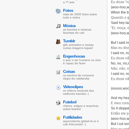
Eu disse "n
a 7ª arte
(woo-hoo,w
Fotos
When the bi
mais de 2000 fotos sobre
Quando o g
tudo e todos
Said hey la
Música
"Ei, moça, 
as bandas e músicas
favoritas do cab
(woo-hoo,w
Tumblr
But I said 
gifs animados e muitas
Mas eu dis
outras imagens legais!
I said no, n
Engenhocas
Eu disse nã
o que o ser humano no ócio
No, no, no
é capaz de fazer
Não, não, 
Coisas
I said no, n
os sonhos de consumo
daqui da cabilandia
Eu disse nã
Videoclipes
(ooooo,woo
os vídeos musicais das
melhores bandas :)
And my hear
Futebol
E meu cora
vídeos, artigos e resenhas
So it stoppe
sobre futebol
Então ele p
Futilidades
(woo-hoo,w
aquecimento global tá aí e
But I cut s
cab fofocando! :)