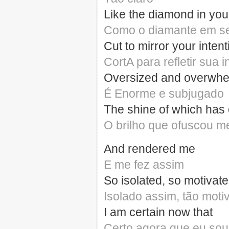
Like the diamond in you
Como o diamante em se
Cut to mirror your inten
CortA para refletir sua 
Oversized and overwh
É Enorme e subjugado
The shine of which has
O brilho que ofuscou m
And rendered me
E me fez assim
So isolated, so motivat
Isolado assim, tão moti
I am certain now that
Certo agora que eu sou