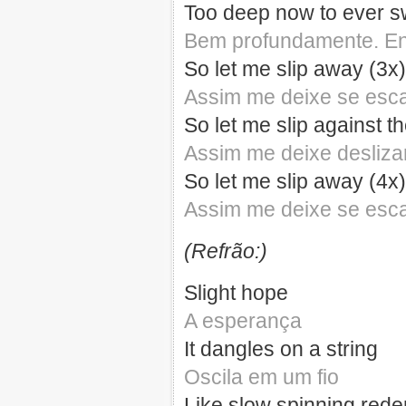
Too deep now to ever sw
Bem profundamente. Ent
So let me slip away (3x)
Assim me deixe se esca
So let me slip against t
Assim me deixe deslizar
So let me slip away (4x)
Assim me deixe se esca
(Refrão:)
Slight hope
A esperança
It dangles on a string
Oscila em um fio
Like slow spinning rede