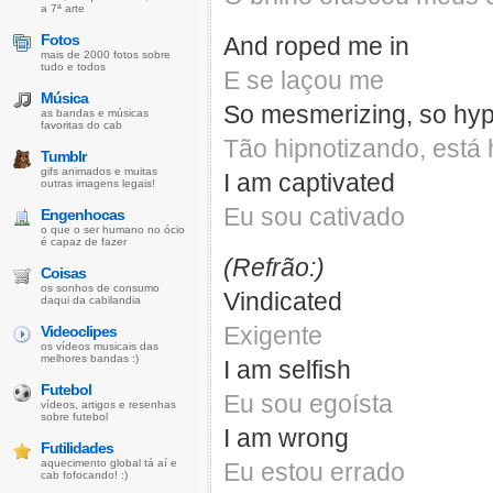
a 7ª arte
Fotos
And roped me in
mais de 2000 fotos sobre
tudo e todos
E se laçou me
Música
So mesmerizing, so hyp
as bandas e músicas
favoritas do cab
Tão hipnotizando, está
Tumblr
gifs animados e muitas
I am captivated
outras imagens legais!
Eu sou cativado
Engenhocas
o que o ser humano no ócio
é capaz de fazer
(Refrão:)
Coisas
os sonhos de consumo
Vindicated
daqui da cabilandia
Exigente
Videoclipes
os vídeos musicais das
melhores bandas :)
I am selfish
Futebol
Eu sou egoísta
vídeos, artigos e resenhas
sobre futebol
I am wrong
Futilidades
aquecimento global tá aí e
Eu estou errado
cab fofocando! :)