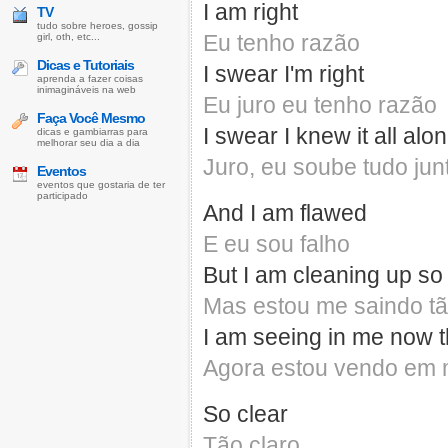
I am right
TV
tudo sobre heroes, gossip
Eu tenho razão
girl, oth, etc...
Dicas e Tutoriais
I swear I'm right
aprenda a fazer coisas
inimagináveis na web
Eu juro eu tenho razão
Faça Você Mesmo
I swear I knew it all alo
dicas e gambiarras para
melhorar seu dia a dia
Juro, eu soube tudo jun
Eventos
eventos que gostaria de ter
participado
And I am flawed
E eu sou falho
But I am cleaning up so
Mas estou me saindo t
I am seeing in me now 
Agora estou vendo em m
So clear
Tão claro