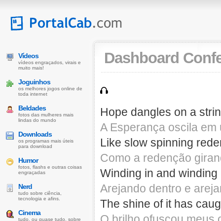
Dashboard Confes
Vídeos
vídeos engraçados, virais e
muito mais!
Joguinhos
os melhores jogos online de
toda internet
Beldades
Hope dangles on a stri
fotos das mulheres mais
lindas do mundo
A Esperança oscila em 
Downloads
Like slow spinning red
os programas mais úteis
para download
Como a redenção giran
Humor
fotos, flashs e outras coisas
Winding in and winding 
engraçadas
Arejando dentro e areja
Nerd
tudo sobre ciência,
tecnologia e afins.
The shine of it has cau
Cinema
O brilho ofuscou meus 
tudo, ou quase tudo, sobre