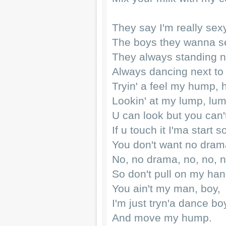
They say I'm really sexy
The boys they wanna s
They always standing n
Always dancing next to
Tryin' a feel my hump,
Lookin' at my lump, lum
U can look but you can't
If u touch it I'ma start
You don't want no dram
No, no drama, no, no, 
So don't pull on my han
You ain't my man, boy,
I'm just tryn'a dance bo
And move my hump.