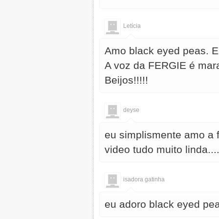
Letícia
Amo black eyed peas. E
A voz da FERGIE é mara
Beijos!!!!!
deyse
eu simplismente amo a fe
video tudo muito linda...
isadora gatinha
eu adoro black eyed peas