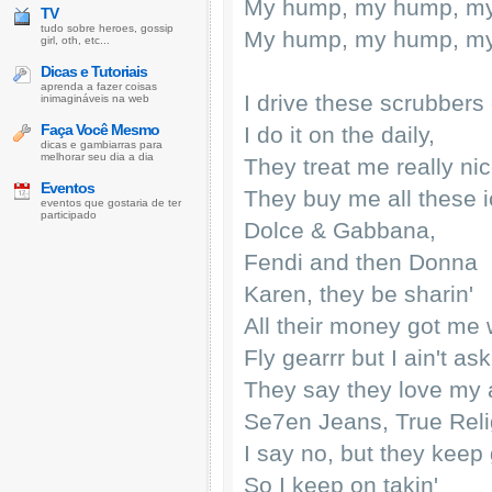
My hump, my hump, m
TV
tudo sobre heroes, gossip
My hump, my hump, my h
girl, oth, etc...
Dicas e Tutoriais
aprenda a fazer coisas
I drive these scrubbers 
inimagináveis na web
Faça Você Mesmo
I do it on the daily,
dicas e gambiarras para
melhorar seu dia a dia
They treat me really nic
Eventos
They buy me all these i
eventos que gostaria de ter
participado
Dolce & Gabbana,
Fendi and then Donna
Karen, they be sharin'
All their money got me 
Fly gearrr but I ain't ask
They say they love my a
Se7en Jeans, True Reli
I say no, but they keep 
So I keep on takin'