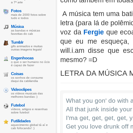
como também em todas 
a 7ª arte
Fotos
A música tem uma batid
mais de 2000 fotos sobre
tudo e todos
letra (para lá de polêm
Música
voz da
Fergie
que ecoa
as bandas e músicas
favoritas do cab
que eu me esqueça, 
Tumblr
gifs animados e muitas
will.i.am disse que 
outras imagens legais!
Engenhocas
mesmo? =D
o que o ser humano no ócio
é capaz de fazer
LETRA DA MÚSICA 
Coisas
os sonhos de consumo
daqui da cabilandia
Videoclipes
os vídeos musicais das
melhores bandas :)
What you gon' do with al
Futebol
All that junk inside your
vídeos, artigos e resenhas
sobre futebol
I'ma get, get, get, get, 
Futilidades
Get you love drunk off
aquecimento global tá aí e
cab fofocando! :)