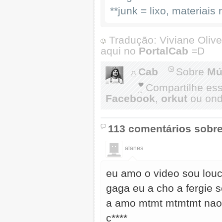
**junk = lixo, materiais 
Tradução: Viviane Olive
aqui no
PortalCab
=D
Cab
Sobre
Mú
Compartilhe es
Facebook
,
orkut
ou onde
113 comentários sobre
alanes
eu amo o video sou louc
gaga eu a cho a fergie 
a amo mtmt mtmtmt nao 
c****