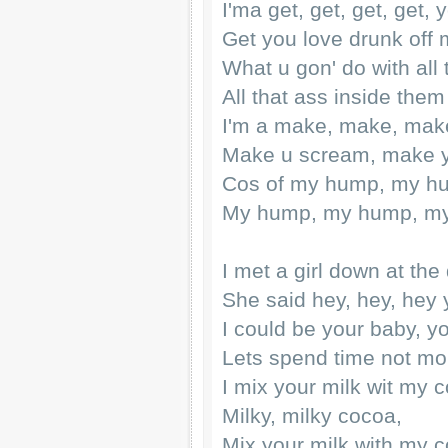
I'ma get, get, get, get, 
Get you love drunk off
What u gon' do with all 
All that ass inside the
I'm a make, make, mak
Make u scream, make 
Cos of my hump, my h
My hump, my hump, my h
I met a girl down at the
She said hey, hey, hey y
I could be your baby, 
Lets spend time not mo
I mix your milk wit my c
Milky, milky cocoa,
Mix your milk with my coc