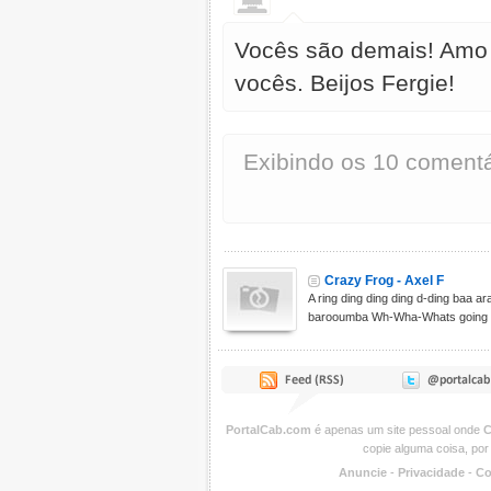
Vocês são demais! Amo 
vocês. Beijos Fergie!
Exibindo os 10 comentá
Crazy Frog - Axel F
A ring ding ding ding d-ding baa 
barooumba Wh-Wha-Whats going on
PortalCab.com
é apenas um site pessoal onde
C
copie alguma coisa, por
Anuncie
-
Privacidade
-
Co