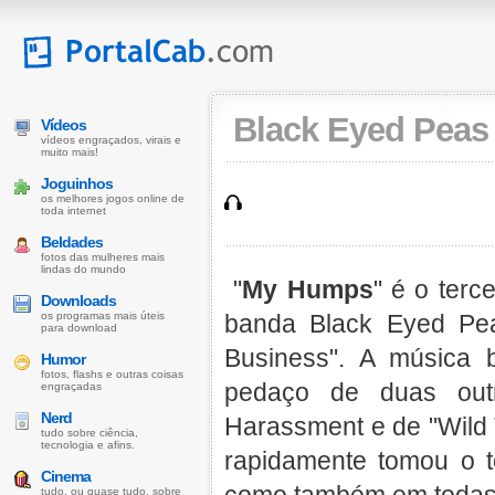
Black Eyed Peas
Vídeos
vídeos engraçados, virais e
muito mais!
Joguinhos
os melhores jogos online de
toda internet
Beldades
fotos das mulheres mais
lindas do mundo
"
My Humps
" é o terc
Downloads
os programas mais úteis
banda Black Eyed Pe
para download
Business". A música
Humor
fotos, flashs e outras coisas
pedaço de duas out
engraçadas
Nerd
Harassment e de "Wild
tudo sobre ciência,
tecnologia e afins.
rapidamente tomou o 
Cinema
tudo, ou quase tudo, sobre