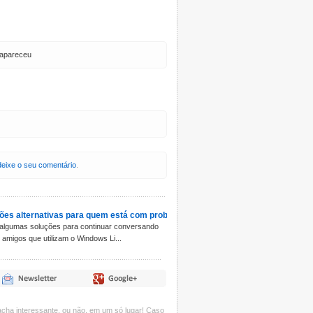
 apareceu
deixe o seu comentário
.
ões alternativas para quem está com problemas com o Windows Live Messen
algumas soluções para continuar conversando
amigos que utilizam o Windows Li...
acha interessante, ou não, em um só lugar! Caso