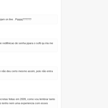
ejam on line . Pqqqq??????
 redifinicao de senha ppara o softi qu iria me
rém não deu certo mesmo assim, pois não entra
cretas feitas em 2009, como vou lembrar tanto
, não tenho nem uma experiencia com esses