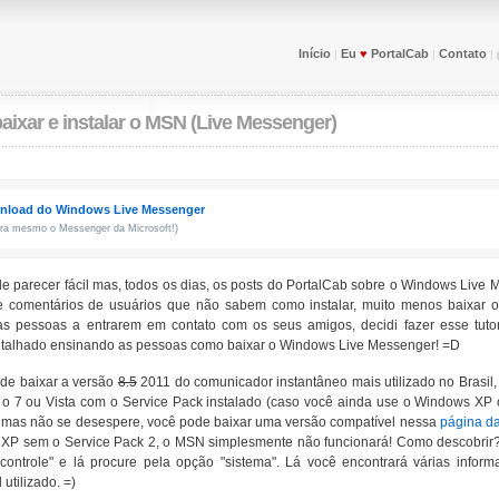
Início
Eu
♥
PortalCab
Contato
|
|
|
ixar e instalar o MSN (Live Messenger)
nload do Windows Live Messenger
ora mesmo o Messenger da Microsoft!)
de parecer fácil mas, todos os dias, os posts do PortalCab sobre o Windows Liv
 comentários de usuários que não sabem como instalar, muito menos baixar 
as pessoas a entrarem em contato com os seus amigos, decidi fazer esse tutor
etalhado ensinando as pessoas como baixar o Windows Live Messenger! =D
de baixar a versão
8.5
2011 do comunicador instantâneo mais utilizado no Brasil
r o 7 ou Vista com o Service Pack instalado (caso você ainda use o Windows 
, mas não se desespere, você pode baixar uma versão compatível nessa
página da
XP sem o Service Pack 2, o MSN simplesmente não funcionará! Como descobrir? É
 controle" e lá procure pela opção "sistema". Lá você encontrará várias infor
utilizado. =)