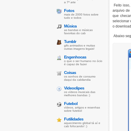
a 7ª arte
Feito isso,
Fotos
arquivo de
mais de 2000 fotos sobre
que checar
tudo e todos
selecionar
Música
o download
as bandas e músicas
favoritas do cab
Abaixo seg
Tumblr
gifs animados e muitas
outras imagens legais!
Engenhocas
o que o ser humano no ócio
é capaz de fazer
Coisas
os sonhos de consumo
daqui da cabilandia
Videoclipes
os vídeos musicais das
melhores bandas :)
Futebol
vídeos, artigos e resenhas
sobre futebol
Futilidades
aquecimento global tá aí e
cab fofocando! :)