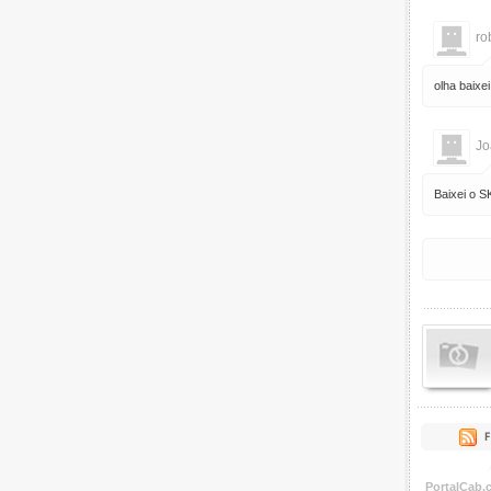
ro
olha baixe
Jo
Baixei o 
PortalCab.