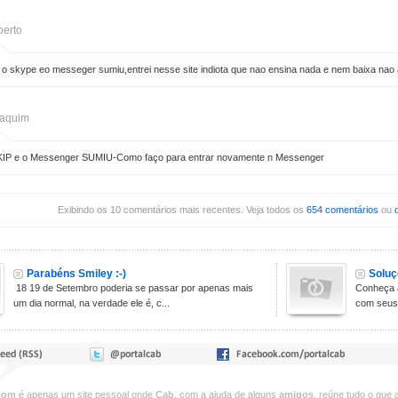
berto
i o skype eo messeger sumiu,entrei nesse site indiota que nao ensina nada e nem baixa nao
aquim
SKIP e o Messenger SUMIU-Como faço para entrar novamente n Messenger
Exibindo os 10 comentários mais recentes. Veja todos os
654 comentários
ou
Parabéns Smiley :-)
Soluç
18 19 de Setembro poderia se passar por apenas mais
Conheça 
um dia normal, na verdade ele é, c...
com seus 
com
é apenas um site pessoal onde
Cab
, com a ajuda de alguns
amigos
, reúne tudo o que 