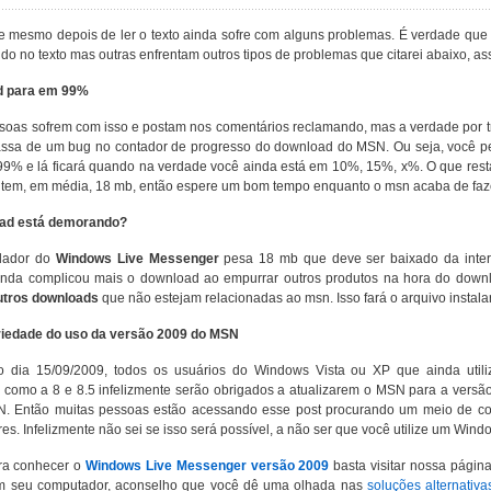
e mesmo depois de ler o texto ainda sofre com alguns problemas. É verdade que
ido no texto mas outras enfrentam outros tipos de problemas que citarei abaixo, a
d para em 99%
soas sofrem com isso e postam nos comentários reclamando, mas a verdade por t
assa de um bug no contador de progresso do download do MSN. Ou seja, você 
9% e lá ficará quando na verdade você ainda está em 10%, 15%, x%. O que resta 
tem, em média, 18 mb, então espere um bom tempo enquanto o msn acaba de fazer
oad está demorando?
alador do
Windows Live Messenger
pesa 18 mb que deve ser baixado da inter
ainda complicou mais o download ao empurrar outros produtos na hora do downloa
utros downloads
que não estejam relacionadas ao msn. Isso fará o arquivo instalar
oriedade do uso da versão 2009 do MSN
o dia 15/09/2009, todos os usuários do Windows Vista ou XP que ainda util
 como a 8 e 8.5 infelizmente serão obrigados a atualizarem o MSN para a versã
. Então muitas pessoas estão acessando esse post procurando um meio de con
s. Infelizmente não sei se isso será possível, a não ser que você utilize um Windo
ra conhecer o
Windows Live Messenger versão 2009
basta visitar nossa págin
m seu computador, aconselho que você dê uma olhada nas
soluções alternativa