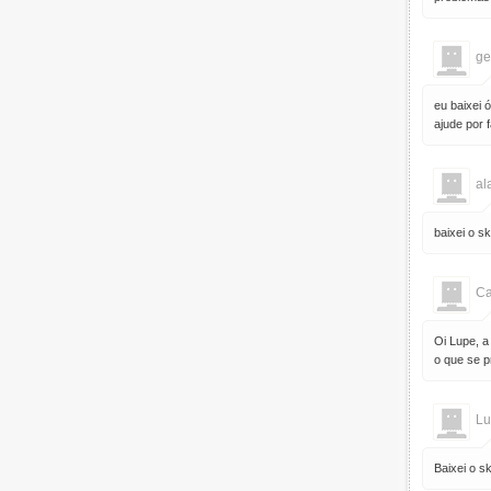
ge
eu baixei
ajude por 
al
baixei o s
C
Oi Lupe, a
o que se p
Lu
Baixei o 