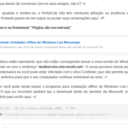
 que deixar de conversar com os seus amigos, não é? =)
 ajudado e lembre-se, o PortalCab não tem nenhuma afiliação ou anuência c
 Portanto parem de me culpar ou postar suas reclamações aqui. =P
 erro no Download: "Página não encontrada"
load: Instalador offline do Windows Live Messenger
ink alternativo caso você não esteja conseguindo baixar pelo servidor da microsoft =D)
ários estão reportando que não estão conseguindo baixar a nova versão do Wind
ctar-se com o endereço "
wl.dlservice.microsoft.com
". A causa provável desse p
stionados ou você pode estar infectado com o vírus Conficker, que não permite qu
 antivírus para que o seu computador continue vulnerável ao vírus. =/
 você pode tentar baixar o programa para instalação offline do Windows Live
o. O que eu encontrei também faz o download direto do servidor da Microsoft, 
link para vocês aqui. =)
Cab
Sobre
Dicas e Tutoriais
,
MSN
654
Compartilhe esse post em seu
Twitter
,
Facebook
,
orkut
ou onde preferir! =)