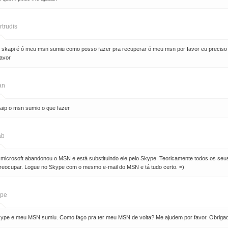
rtrudis
 ó skapi é ó meu msn sumiu como posso fazer pra recuperar ó meu msn por favor eu preci
favor
an
kaip o msn sumio o que fazer
ab
 microsoft abandonou o MSN e está substituindo ele pelo Skype. Teoricamente todos os seus
reocupar. Logue no Skype com o mesmo e-mail do MSN e tá tudo certo. =)
pe
skype e meu MSN sumiu. Como faço pra ter meu MSN de volta? Me ajudem por favor. Obriga