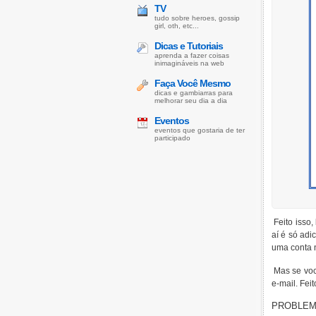
TV
tudo sobre heroes, gossip
girl, oth, etc...
Dicas e Tutoriais
aprenda a fazer coisas
inimagináveis na web
Faça Você Mesmo
dicas e gambiarras para
melhorar seu dia a dia
Eventos
eventos que gostaria de ter
participado
Feito isso,
aí é só adi
uma conta 
Mas se você
e-mail. Fei
PROBLEM