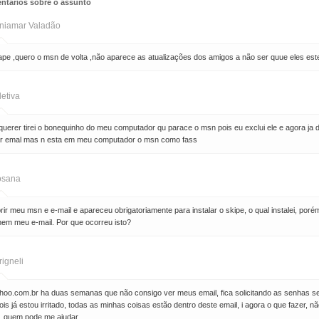
ntários sobre o assunto
niamar Valadão
ape ,quero o msn de volta ,não aparece as atualizações dos amigos a não ser quue eles est
letiva
querer tirei o bonequinho do meu computador qu parace o msn pois eu exclui ele e agora ja de
r emal mas n esta em meu computador o msn como fass
osana
brir meu msn e e-mail e apareceu obrigatoriamente para instalar o skipe, o qual instalei, po
em meu e-mail. Por que ocorreu isto?
rigneli
hoo.com.br ha duas semanas que não consigo ver meus email, fica solicitando as senhas se
is já estou irritado, todas as minhas coisas estão dentro deste email, i agora o que fazer
. quem pode me ajudar.