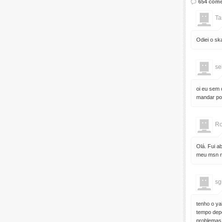
654 come
Ta
Odiei o sk
se
oi eu sem 
mandar po
R
Olá. Fui a
meu msn n
sg
tenho o ya
tempo depo
problemas