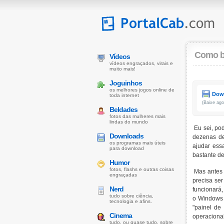
Como ba
Vídeos
vídeos engraçados, virais e
muito mais!
Joguinhos
os melhores jogos online de
Dow
toda internet
(Baixe ag
Beldades
fotos das mulheres mais
lindas do mundo
Eu sei, po
Downloads
dezenas de
os programas mais úteis
ajudar ess
para download
bastante d
Humor
fotos, flashs e outras coisas
Mas antes 
engraçadas
precisa se
Nerd
funcionará
tudo sobre ciência,
o Windows 
tecnologia e afins.
"painel de
Cinema
operacional 
tudo, ou quase tudo, sobre