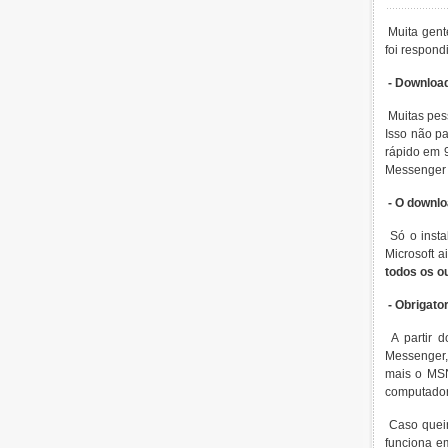
Muita gent
foi respond
- Downloa
Muitas pes
Isso não p
rápido em 9
Messenger 
- O downl
Só o inst
Microsoft 
todos os o
- Obrigat
A partir d
Messenger,
mais o MSN
computadore
Caso quei
funciona e