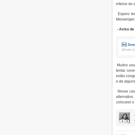
inferior do
Espero ter
Messenger.
- Aviso de
Down
(24 mb | L
Muitos usu
tentar cone
estão conge
e de alguns
Nesse caso
alternativ
colocarei o 