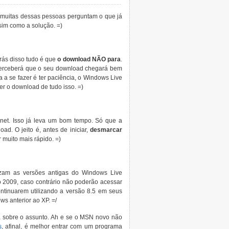
 muitas dessas pessoas perguntam o que já
ssim como a solução. =)
rás disso tudo é que
o download NÃO para
.
perceberá que o seu download chegará bem
a se fazer é ter paciência, o Windows Live
 o download de tudo isso. =)
net. Isso já leva um bom tempo. Só que a
d. O jeito é, antes de iniciar,
desmarcar
 muito mais rápido. =)
izam as versões antigas do Windows Live
o 2009, caso contrário não poderão acessar
tinuarem utilizando a versão 8.5 em seus
ws anterior ao XP. =/
a sobre o assunto. Ah e se o MSN novo não
s
, afinal, é melhor entrar com um programa