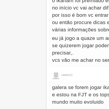
o ikariam foi premiado 
no início vc vai achar di
por isso é bom vc entra
ou então procure dicas 
várias informações sobre
eu já jogo a quaze um a
se quizerem jogar podem
precisar,.
vcs vão me achar no se
caduco1
galera se forem jogar i
e estou na FJT e os top
mundo muito evoluido