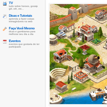
TV
tudo sobre heroes, gossip
girl, oth, etc...
Dicas e Tutoriais
aprenda a fazer coisas
inimagináveis na web
Faça Você Mesmo
dicas e gambiarras para
melhorar seu dia a dia
Eventos
eventos que gostaria de ter
participado