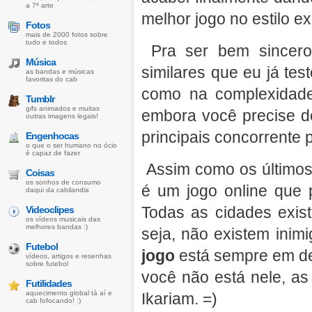
a 7ª arte
melhor jogo no estilo ex
Fotos
mais de 2000 fotos sobre
tudo e todos
Pra ser bem sincer
Música
similares que eu já te
as bandas e músicas
favoritas do cab
como na complexidade,
Tumblr
gifs animados e muitas
embora você precise d
outras imagens legais!
principais concorrente 
Engenhocas
o que o ser humano no ócio
é capaz de fazer
Assim como os último
Coisas
os sonhos de consumo
é um jogo online que 
daqui da cabilandia
Todas as cidades exist
Videoclipes
os vídeos musicais das
melhores bandas :)
seja, não existem inim
Futebol
jogo
está sempre em de
vídeos, artigos e resenhas
sobre futebol
você não está nele, a
Futilidades
aquecimento global tá aí e
Ikariam. =)
cab fofocando! :)