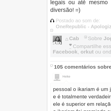
legais ou até mesmo 
diversão! =)
Postado ao som de:
OneRepublic - Apologi
Cab
Sobre
Jo
Compartilhe es
Facebook
,
orkut
ou onde
105 comentários sobr
Heike
pessoal o ikariam é um j
e é totalmente verdadeir
ele é superior em relaç