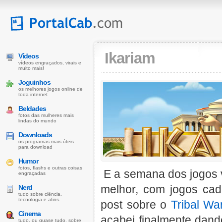
Ikariam
Vídeos
vídeos engraçados, virais e
muito mais!
Joguinhos
os melhores jogos online de
toda internet
Beldades
fotos das mulheres mais
lindas do mundo
Downloads
os programas mais úteis
para download
Humor
fotos, flashs e outras coisas
E a semana dos jogos v
engraçadas
melhor, com jogos cad
Nerd
tudo sobre ciência,
tecnologia e afins.
post sobre o
Tribal Wa
Cinema
acabei finalmente da
tudo, ou quase tudo, sobre