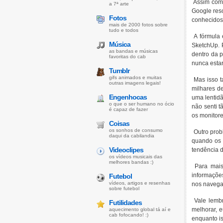
Assim como
a 7ª arte
Google res
Fotos
conhecidos 
mais de 2000 fotos sobre
tudo e todos
A fórmula 
Música
SketchUp. 
as bandas e músicas
dentro da p
favoritas do cab
nunca estar
Tumblr
gifs animados e muitas
Mas isso t
outras imagens legais!
milhares d
Engenhocas
uma lentidã
o que o ser humano no ócio
não senti 
é capaz de fazer
os monitore
Coisas
os sonhos de consumo
Outro prob
daqui da cabilandia
quando os 
Videoclipes
tendência d
os vídeos musicais das
melhores bandas :)
Para mais 
informaçõe
Futebol
vídeos, artigos e resenhas
nos navegad
sobre futebol
Vale lembr
Futilidades
melhorar, 
aquecimento global tá aí e
cab fofocando! :)
enquanto i