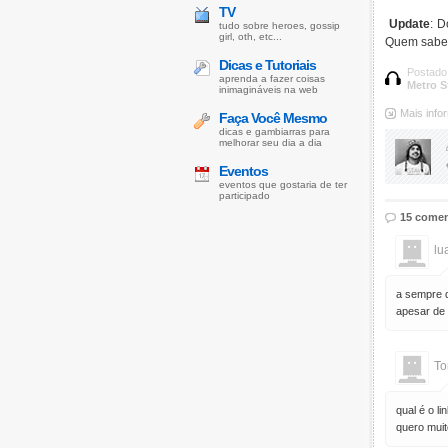
TV
Update
: D
tudo sobre heroes, gossip
girl, oth, etc...
Quem sabe 
Dicas e Tutoriais
Postado
aprenda a fazer coisas
Metro St
inimagináveis na web
Mais inf
Faça Você Mesmo
dicas e gambiarras para
melhorar seu dia a dia
Eventos
eventos que gostaria de ter
participado
15 comen
lu
a sempre q
apesar de
To
qual é o li
quero muit