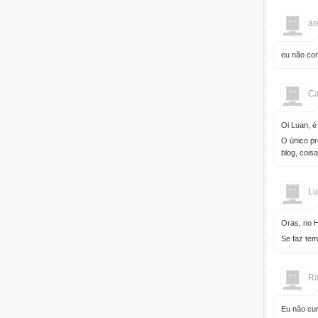
ar
eu não con
C
Oi Luan, é
O único pr
blog, cois
Lu
Oras, no H
Se faz tem
Ra
Eu não cur