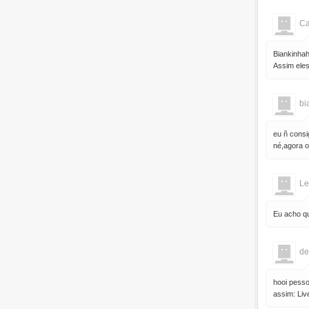
C
Biankinhah
Assim eles
bi
eu ñ consi
né,agora o 
Le
Eu acho que
de
hooi pesso
assim: Liv