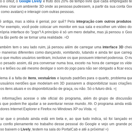
 o orkut, o
Google Lively
é fruto dos 20% de tempo livre que cada empregado t
olveu criar um ambiente 3D onde as pessoas pudessem, a partir da sua conta Go
como avatars) e interagir com outras pessoas.
é antiga, mas a idéia é genial, por quê? Pela
integração com outros produtos
Por exemplo, você pode colocar um monitor em sua sala e escolher um vídeo d
rópria interface do "jogo"! A princípio é só um mero detalhe, mas já pensou o Go
ia tão perto de se tornar uma realidade. =D
ambém tem o seu lado ruim, já pensou além de carregar uma
interface 3D
chei
e maneiras diferentes como dançando, vomitando, lutando e ainda ter que carre
o que muitos usuários sentiram, inclusive os que possuem internet poderosa. O 
tão pesado assim, dá pra conversar numa boa, exceto na hora de carregar os víd
s e telões ou até mesmo desligar o som do jogo para não ser obrigado a ficar es
lema é a falta de
itens
,
vestuários
e layouts padrões para o quarto, problema qu
usuários nerdões que modelam em 3D passarem a disponibilizar suas criaçõe
os itens atuais e os disponibilizarão de graça, ou não. Só o futuro dirá. =|
informações acesse o site oficial do programa, além do grupo de discussão
s que podem lhe ajudar a se aventurar nesse mundo. Ah. O programa ainda está 
ores Internet Explorer e Firefox no Windows XP ou Vista. =|
ar que o produto ainda está em beta e, ao que tudo indica, só foi lançado e
eu confio plenamente no trabalho desse pessoal do Google e vejo um grande pote
sso baixem o
Lively
, testem na sala do PortalCab e até a próxima! =)