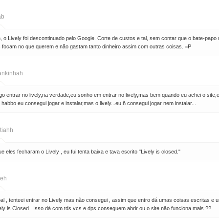
ab
, o Lively foi descontinuado pelo Google. Corte de custos e tal, sem contar que o bate-papo 
 focam no que querem e não gastam tanto dinheiro assim com outras coisas. =P
ankinhah
go entrar no lively,na verdade,eu sonho em entrar no lively,mas bem quando eu achei o site,
habbo eu consegui jogar e instalar,mas o lively...eu ñ consegui jogar nem instalar...
tiahh
 eles fecharam o Lively , eu fui tenta baixa e tava escrito "Lively is closed."
eh
al , tenteei entrar no Lively mas não consegui , assim que entro dá umas coisas escritas e 
ely is Closed . Isso dá com tds vcs e dps conseguem abrir ou o site não funciona mais ??