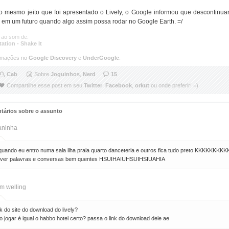
o mesmo jeito que foi apresentado o Lively, o Google informou que descontinua
em um futuro quando algo assim possa rodar no Google Earth. =/
 ao som de:
ation - Shake It
ormações no
Google Discovery
e
UnderGoogle
.
Cab
Sobre
Joguinhos
,
Nerd
15
Compartilhe esse post em seu
Twitter
,
Facebook
,
orkut
ou onde preferir! =)
tários sobre o assunto
aninha
uando eu entro numa sala ilha praia quarto danceteria e outros fica tudo preto KKKKKKKKK
 ver palavras e conversas bem quentes HSUIHAIUHSUIHSIUAHIA
m welling
nk do site do download do lively?
o jogar é igual o habbo hotel certo? passa o link do download dele ae