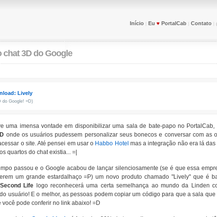
Início
Eu
♥
PortalCab
Contato
|
|
|
 o chat 3D do Google
load: Lively
D do Google! =D)
e uma imensa vontade em disponibilizar uma sala de bate-papo no PortalCab
3D
onde os usuários pudessem personalizar seus bonecos e conversar com as 
cessar o site. Até pensei em usar o
Habbo Hotel
mas a integração não era lá das
os quartos do chat existia... =|
mpo passou e o Google acabou de lançar silenciosamente (se é que essa empre
zerem um grande estardalhaço =P) um novo produto chamado "Lively" que é 
Second Life
logo reconhecerá uma certa semelhança ao mundo da Linden co
o usuário! E o melhor, as pessoas podem copiar um código para que a sala que vo
 você pode conferir no link abaixo! =D