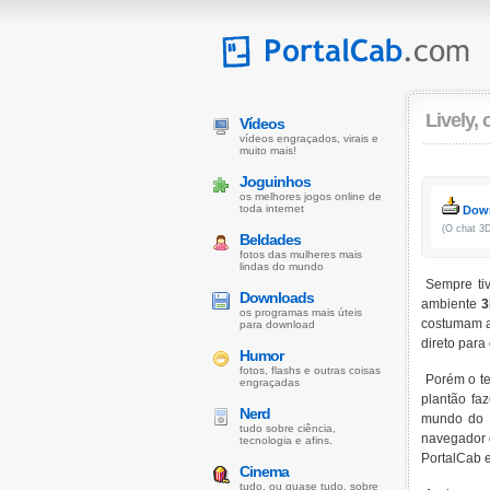
Lively,
Vídeos
vídeos engraçados, virais e
muito mais!
Joguinhos
os melhores jogos online de
toda internet
Down
(O chat 3
Beldades
fotos das mulheres mais
lindas do mundo
Sempre tiv
Downloads
ambiente
os programas mais úteis
costumam a
para download
direto para 
Humor
fotos, flashs e outras coisas
Porém o te
engraçadas
plantão fa
Nerd
mundo do
tudo sobre ciência,
navegador d
tecnologia e afins.
PortalCab e
Cinema
tudo, ou quase tudo, sobre