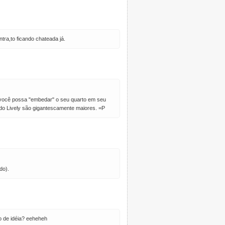
ra,to ficando chateada já.
 você possa "embedar" o seu quarto em seu
 do Lively são gigantescamente maiores. =P
do).
o de idéia? eeheheh