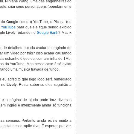
êm. Niniane Wang, uma das engenheiras do
ogle, criar seus personagens (popularmente
 do Google
como o YouTube, o Picasa e o
o
YouTube
para que ele fique sendo exibido
ogle Lively rodando no
Google Earth
? Matrix
a de detalhes e cada avatar interagindo de
gar um vídeo por trás? Isso acaba causando
mais estranho é que eu, com a minha de 1Mb,
eos do YouTube. Mas nesse caso é só evitar
cutando uma música travada de fundo.
e eu acredito que logo logo será remediado
s no
Lively
. Resta saber se eles seguirão a
 e a página de ajuda onde traz diversas
em inglês e infelizmente ainda só funciona
ssa semana. Portanto ainda existe muito a
ncial nesse aplicativo. É esperar pra ver,