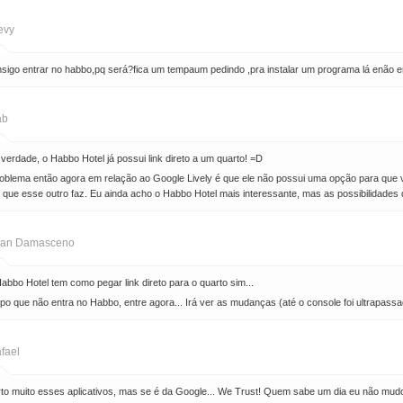
evy
sigo entrar no habbo,pq será?fica um tempaum pedindo ,pra instalar um programa lá enão ent
ab
 verdade, o Habbo Hotel já possui link direto a um quarto! =D
oblema então agora em relação ao Google Lively é que ele não possui uma opção para que
a que esse outro faz. Eu ainda acho o Habbo Hotel mais interessante, mas as possibilidades
an Damasceno
abbo Hotel tem como pegar link direto para o quarto sim...
po que não entra no Habbo, entre agora... Irá ver as mudanças (até o console foi ultrapassa
fael
to muito esses aplicativos, mas se é da Google... We Trust! Quem sabe um dia eu não mud