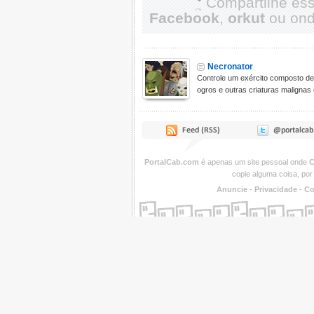
Compartilhe es
Facebook
,
orkut
ou onde
Necronator
Controle um exército composto de
ogros e outras criaturas malignas e
PortalCab.com
é apenas um site pessoal onde
C
copie alguma coisa, por
Anuncie
-
Privacidade
-
Co