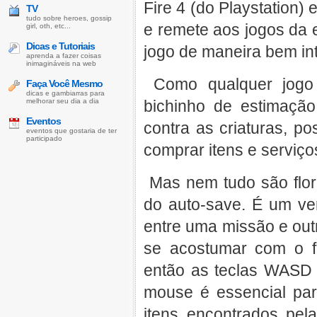
Fire 4 (do Playstation) 
TV
tudo sobre heroes, gossip
e remete aos jogos da e
girl, oth, etc...
Dicas e Tutoriais
jogo de maneira bem in
aprenda a fazer coisas
inimagináveis na web
Como qualquer jogo
Faça Você Mesmo
dicas e gambiarras para
melhorar seu dia a dia
bichinho de estimação
Eventos
contra as criaturas, p
eventos que gostaria de ter
participado
comprar itens e serviços
Mas nem tudo são flor
do auto-save. É um ver
entre uma missão e outr
se acostumar com o f
então as teclas WASD n
mouse é essencial par
itens encontrados pel