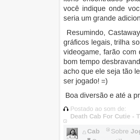
você indique onde vo
seria um grande adicion
Resumindo, Castaway 
gráficos legais, trilha
videogame, farão com 
bom tempo desbravando 
acho que ele seja tão l
ser jogado! =)
Boa diversão e até a p
Postado ao som de:
Death Cab For Cutie - 
Cab
Sobre
Jo