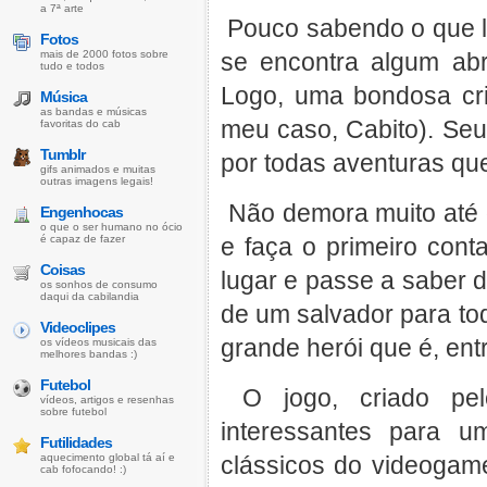
a 7ª arte
Pouco sabendo o que lh
Fotos
mais de 2000 fotos sobre
se encontra algum abr
tudo e todos
Logo, uma bondosa cri
Música
as bandas e músicas
meu caso, Cabito). Seu
favoritas do cab
Tumblr
por todas aventuras qu
gifs animados e muitas
outras imagens legais!
Não demora muito até q
Engenhocas
o que o ser humano no ócio
é capaz de fazer
e faça o primeiro cont
Coisas
lugar e passe a saber 
os sonhos de consumo
daqui da cabilandia
de um salvador para to
Videoclipes
grande herói que é, ent
os vídeos musicais das
melhores bandas :)
Futebol
O jogo, criado pe
vídeos, artigos e resenhas
sobre futebol
interessantes para 
Futilidades
aquecimento global tá aí e
clássicos do videogam
cab fofocando! :)