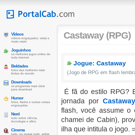
Castaway (RPG)
Vídeos
vídeos engraçados, virais e
muito mais!
Joguinhos
os melhores jogos online de
toda internet
Jogue: Castaway
Beldades
fotos das mulheres mais
(Jogo de RPG em flash lembr
lindas do mundo
Downloads
os programas mais úteis
para download
É fã do estilo RPG? E
Humor
jornada por
Castawa
fotos, flashs e outras coisas
engraçadas
flash, você assume o 
Nerd
chamei de Cabin), pro
tudo sobre ciência,
tecnologia e afins.
ilha que intitula o jogo. 
Cinema
tudo, ou quase tudo, sobre