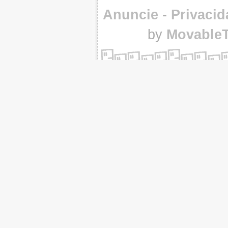
Anuncie
-
Privacid
by
Movable