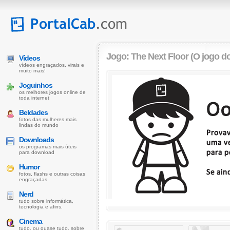
Jogo: The Next Floor (O jogo d
Vídeos
vídeos engraçados, virais e
muito mais!
Joguinhos
os melhores jogos online de
toda internet
Beldades
fotos das mulheres mais
lindas do mundo
Downloads
os programas mais úteis
para download
Humor
fotos, flashs e outras coisas
engraçadas
Nerd
tudo sobre informática,
tecnologia e afins.
Cinema
tudo, ou quase tudo, sobre