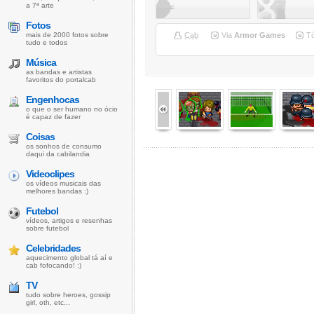
a 7ª arte
Fotos
mais de 2000 fotos sobre
Cab
Via
Armor Games
T
tudo e todos
Música
as bandas e artistas
favoritos do portalcab
Engenhocas
o que o ser humano no ócio
é capaz de fazer
Coisas
os sonhos de consumo
daqui da cabilandia
Videoclipes
os vídeos musicais das
melhores bandas :)
Futebol
vídeos, artigos e resenhas
sobre futebol
Celebridades
aquecimento global tá aí e
cab fofocando! :)
TV
tudo sobre heroes, gossip
girl, oth, etc...