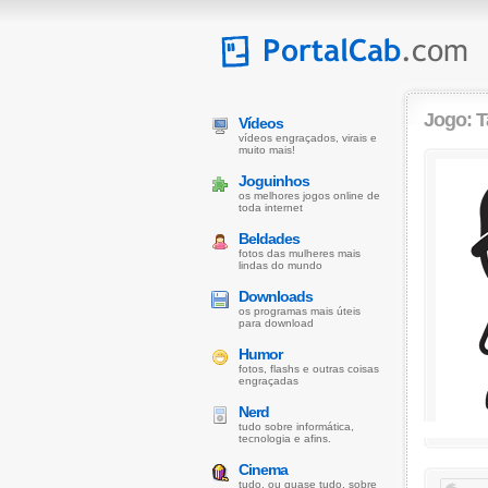
Jogo: T
Vídeos
vídeos engraçados, virais e
muito mais!
Joguinhos
os melhores jogos online de
toda internet
Beldades
fotos das mulheres mais
lindas do mundo
Downloads
os programas mais úteis
para download
Humor
fotos, flashs e outras coisas
engraçadas
Nerd
tudo sobre informática,
tecnologia e afins.
Cinema
tudo, ou quase tudo, sobre