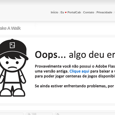
Início
Eu
♥
PortalCab
Contato
Privacidade
|
|
|
|
ake A Walk