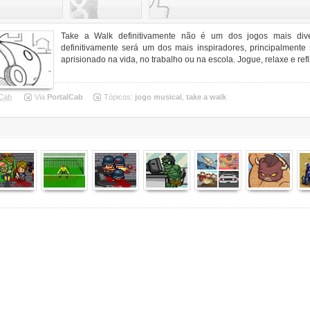
Take a Walk definitivamente não é um dos jogos mais dive
definitivamente será um dos mais inspiradores, principalmente
aprisionado na vida, no trabalho ou na escola. Jogue, relaxe e refli
Cab
Via
PortalCab
Tópicos:
jogo musical
,
take a walk