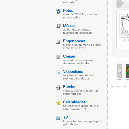
a 7ª arte
Fotos
mais de 2000 fotos sobre
tudo e todos
Música
as bandas e artistas
favoritos do portalcab
Engenhocas
o que o ser humano no ócio
é capaz de fazer
Coisas
os sonhos de consumo
daqui da cabilandia
Videoclipes
os vídeos musicais das
melhores bandas :)
Futebol
vídeos, artigos e resenhas
sobre futebol
Celebridades
aquecimento global tá aí e
cab fofocando! :)
TV
tudo sobre heroes, gossip
girl, oth, etc...