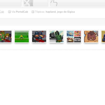
Cab
Via
PortalCab
Tópicos:
hapland
,
jogo de lógica