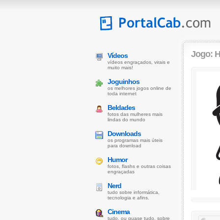
Jogo: 
Vídeos
vídeos engraçados, virais e
muito mais!
Joguinhos
os melhores jogos online de
toda internet
Beldades
fotos das mulheres mais
lindas do mundo
Downloads
os programas mais úteis
para download
Humor
fotos, flashs e outras coisas
engraçadas
Nerd
tudo sobre informática,
tecnologia e afins.
Cinema
tudo, ou quase tudo, sobre