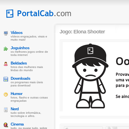
Jogo: Elona Shooter
Vídeos
vídeos engraçados, virais e
muito mais!
Joguinhos
os melhores jogos online de
toda internet
Beldades
fotos das mulheres mais
lindas do mundo
Downloads
os programas mais úteis
para download
Humor
fotos, flashs e outras coisas
engraçadas
Nerd
tudo sobre informática,
tecnologia e afins.
Cinema
tudo, ou quase tudo, sobre