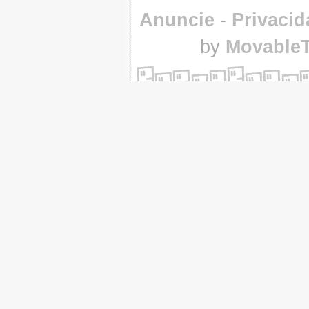
Anuncie
-
Privacid
by
Movable