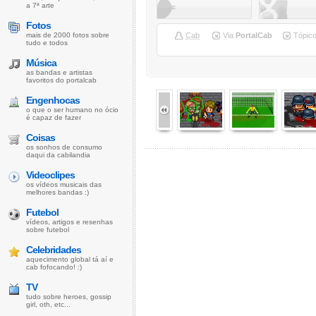
a 7ª arte
Fotos
mais de 2000 fotos sobre
Cab
Via
PortalCab
Tópic
tudo e todos
Música
as bandas e artistas
favoritos do portalcab
Engenhocas
o que o ser humano no ócio
é capaz de fazer
Coisas
os sonhos de consumo
daqui da cabilandia
Videoclipes
os vídeos musicais das
melhores bandas :)
Futebol
vídeos, artigos e resenhas
sobre futebol
Celebridades
aquecimento global tá aí e
cab fofocando! :)
TV
tudo sobre heroes, gossip
girl, oth, etc...