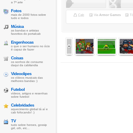
a 7ª arte
Fotos
mais de 2000 fotos sobre
Cab
Via
Armor Games
T
tudo e todos
Música
as bandas e artistas
favoritos do portalcab
Engenhocas
o que o ser humano no ócio
é capaz de fazer
Coisas
os sonhos de consumo
daqui da cabilandia
Videoclipes
os vídeos musicais das
melhores bandas :)
Futebol
vídeos, artigos e resenhas
sobre futebol
Celebridades
aquecimento global tá aí e
cab fofocando! :)
TV
tudo sobre heroes, gossip
girl, oth, etc...