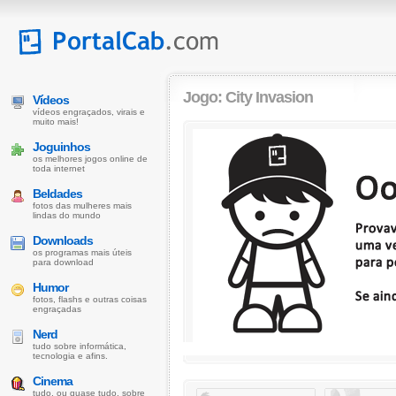
Jogo: City Invasion
Vídeos
vídeos engraçados, virais e
muito mais!
Joguinhos
os melhores jogos online de
toda internet
Beldades
fotos das mulheres mais
lindas do mundo
Downloads
os programas mais úteis
para download
Humor
fotos, flashs e outras coisas
engraçadas
Nerd
tudo sobre informática,
tecnologia e afins.
Cinema
tudo, ou quase tudo, sobre