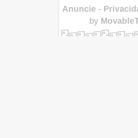
Anuncie
-
Privacid
by
Movable