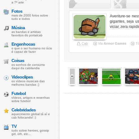
a 7ª arte
Fotos
mais de 2000 fotos sobre
Aventure-se nes
tudo e todos
gigantes, seja 
viciar, zera rapid
Música
as bandas e artistas
favoritos do portalcab
Engenhocas
Cab
Via
Armor Games
T
o que o ser humano no ócio
é capaz de fazer
Coisas
os sonhos de consumo
daqui da cabilandia
Videoclipes
os vídeos musicais das
melhores bandas :)
Futebol
vídeos, artigos e resenhas
sobre futebol
Celebridades
aquecimento global tá aí e
cab fofocando! :)
TV
tudo sobre heroes, gossip
girl, oth, etc...