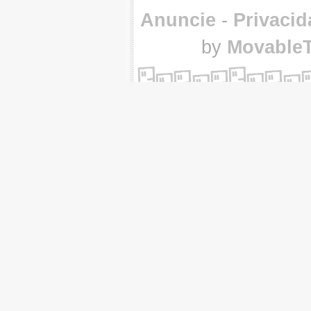
Anuncie
-
Privacid
by
Movable