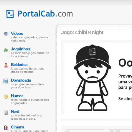
Jogo: Chibi Knight
Vídeos
vídeos engraçados, virais e
muito mais!
Joguinhos
os melhores jogos online de
toda internet
Beldades
fotos das mulheres mais
lindas do mundo
Downloads
os programas mais úteis
para download
Humor
fotos, flashs e outras coisas
engraçadas
Nerd
tudo sobre informática,
tecnologia e afins.
Cinema
tudo, ou quase tudo, sobre