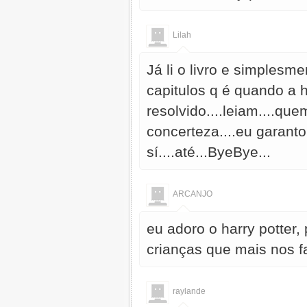
Lilah
Já li o livro e simplesm
capitulos q é quando a h
resolvido....leiam....que
concerteza....eu garanto
sí....até...ByeBye...
ARCANJO
eu adoro o harry potter,
crianças que mais nos f
raylande