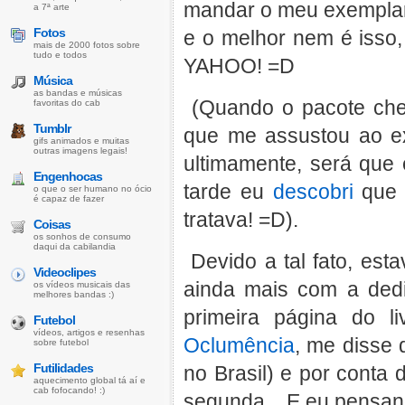
mandar o meu exemplar 
a 7ª arte
Fotos
e o melhor nem é isso, 
mais de 2000 fotos sobre
tudo e todos
YAHOO! =D
Música
as bandas e músicas
(Quando o pacote che
favoritas do cab
Tumblr
que me assustou ao ex
gifs animados e muitas
outras imagens legais!
ultimamente, será que
Engenhocas
tarde eu
descobri
que 
o que o ser humano no ócio
é capaz de fazer
tratava! =D).
Coisas
os sonhos de consumo
daqui da cabilandia
Devido a tal fato, es
Videoclipes
ainda mais com a dedi
os vídeos musicais das
melhores bandas :)
primeira página do 
Futebol
vídeos, artigos e resenhas
Oclumência
, me disse
sobre futebol
Futilidades
no Brasil) e por conta
aquecimento global tá aí e
cab fofocando! :)
segunda... E eu pensan