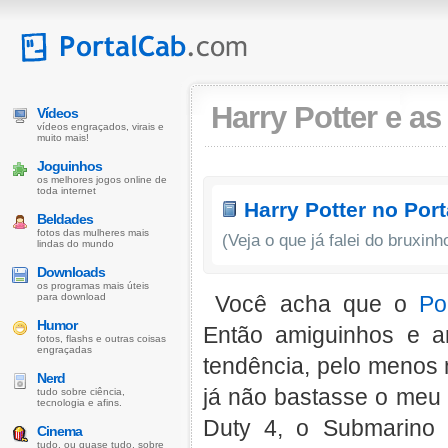
Harry Potter e as
Vídeos
vídeos engraçados, virais e
muito mais!
Joguinhos
os melhores jogos online de
toda internet
Harry Potter no Por
Beldades
fotos das mulheres mais
(Veja o que já falei do bruxinh
lindas do mundo
Downloads
os programas mais úteis
para download
Você acha que o
Po
Humor
Então amiguinhos e a
fotos, flashs e outras coisas
engraçadas
tendência, pelo menos 
Nerd
já não bastasse o meu 
tudo sobre ciência,
tecnologia e afins.
Duty 4, o Submarino 
Cinema
tudo, ou quase tudo, sobre