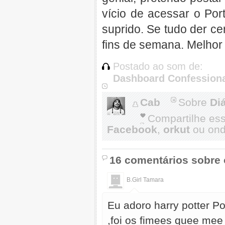
vício de acessar o Po
suprido. Se tudo der ce
fins de semana. Melhor
Postado ao som de:
Dashboard Confession
Cab
Sobre
Di
Compartilhe es
Facebook
,
orkut
ou onde
16 comentários sobre 
B.Girl Tamara
Eu adoro harry potter P
,foi os fimees quee mee