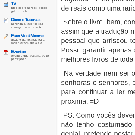
TV
de reais como uma rarida
tudo sobre heroes, gossip
girl, oth, etc...
Dicas e Tutoriais
Sobre o livro, bem, com
aprenda a fazer coisas
inimagináveis na web
assim que a tradução no
Faça Você Mesmo
pessoal que arriscou 
dicas e gambiarras para
melhorar seu dia a dia
Posso garantir apenas 
Eventos
eventos que gostaria de ter
melhores livros de toda
participado
Na verdade nem sei o 
senhoras e senhores, 
para continuar a ler m
próxima. =D
PS: Como vocês devem 
não tenho costumado 
genial, pretendo posta