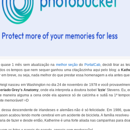
 quase 1 mês sem atualização na
melhor seção
do
PortalCab
, decidi tirar as 
odos os tempos que nem sequer ganhou uma citaçãozinha aqui pelo blog: a
Kathe
r em breve, ou seja, nada melhor do que prestar essa homenagem a ela antes que t
Heigl nasceu em Washington no dia 24 de novembro de 1978 e você provavelmen
seriado Grey's Anatomy
, onde ela interpreta a doutora Isobel '
Izzie
' Stevens. Eu,
e maneira alguma a cena onde ela aparece só de calcinha e sutiã na 1ª tempor
te memorável! =D
 dessa descendente de irlandeses e alemães não é só felicidade. Em 1986, qua
ason acabou tendo morte cerebral em um acidente de bicicleta. A família resolveu
aria de fazer e desde então, Katherine é uma forte aliada nas campanhas para do