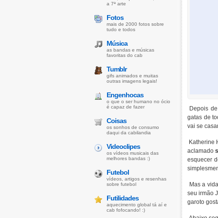
a 7ª arte
Fotos
mais de 2000 fotos sobre
tudo e todos
Música
as bandas e músicas
favoritas do cab
Tumblr
gifs animados e muitas
outras imagens legais!
Engenhocas
o que o ser humano no ócio
é capaz de fazer
Depois de
gatas de t
Coisas
vai se casa
os sonhos de consumo
daqui da cabilandia
Katherine 
Videoclipes
aclamado
os vídeos musicais das
melhores bandas :)
esquecer d
simplesmen
Futebol
vídeos, artigos e resenhas
Mas a vida
sobre futebol
seu irmão J
Futilidades
garoto gost
aquecimento global tá aí e
cab fofocando! :)