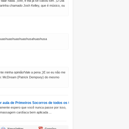
alar nada. ;xAh, e ela já se casou sim. ;D Dia
arinha chamado Josh Kelley, que é músico, ou
.. Shuashuashuashuashusahuashusa
te minha opinião!Vale a pena ;}E se eu não me
inho: McDream {Patrick Dempsey} do mesmo
r aula de Primeiros Socorros de todos os tempos! \O/
amente espero que você nunca passe por isso,
massagem cardíaca bem aplicada ...