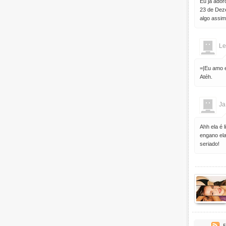
Eu já ador
23 de Deze
algo assim
Le
=|Eu amo 
Atéh.
Ja
Ahh ela é 
engano ela
seriado!