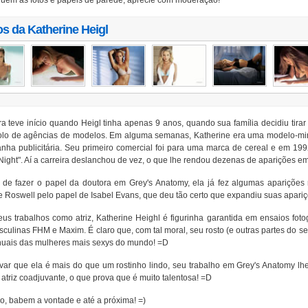
uem as fotos e papeis de parede, aprecie com moderação!
os da
Katherine Heigl
a teve início quando Heigl tinha apenas 9 anos, quando sua família decidiu tirar
olo de agências de modelos. Em alguma semanas, Katherine era uma modelo-mirim
ha publicitária. Seu primeiro comercial foi para uma marca de cereal e em 199
 Night". Aí a carreira deslanchou de vez, o que lhe rendou dezenas de aparições em 
de fazer o papel da doutora em Grey's Anatomy, ela já fez algumas aparições n
 Roswell pelo papel de Isabel Evans, que deu tão certo que expandiu suas apari
s trabalhos como atriz, Katherine Heighl é figurinha garantida em ensaios fotogr
sculinas FHM e Maxim. É claro que, com tal moral, seu rosto (e outras partes do
anuais das mulheres mais sexys do mundo! =D
var que ela é mais do que um rostinho lindo, seu trabalho em Grey's Anatomy l
triz coadjuvante, o que prova que é muito talentosa! =D
o, babem a vontade e até a próxima! =)