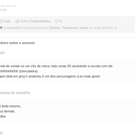
 ao som de:
 Lyla
Cab
Sobre
Celebridades
9
Compartilhe esse post em seu
Twitter
,
Facebook
,
orkut
ou onde preferir! =)
ários sobre o assunto
ojo
trela de vende-se um véu de noiva, bato umas 50 assistindo a novela com ela
KKKKKKKK (brincadeira)
gem dela em grey's anatomy é um dos personagens q eu mais gosto
nessa de carvalho
é linda mesmo,
osa demais.
olha.
ab