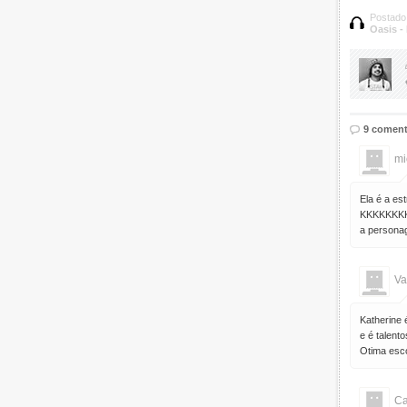
Postado
Oasis -
9 coment
mi
Ela é a es
KKKKKKKK
a persona
Va
Katherine 
e é talent
Otima esc
C