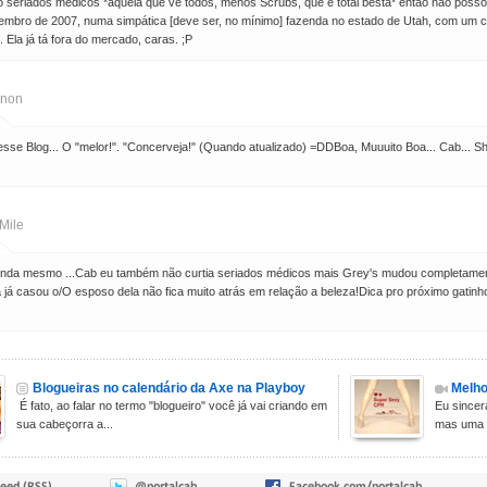
o seriados médicos *aquela que vê todos, menos Scrubs, que é total besta* então não posso f
mbro de 2007, numa simpática [deve ser, no mínimo] fazenda no estado de Utah, com um c
. Ela já tá fora do mercado, caras. ;P
non
esse Blog... O "melor!". "Concerveja!" (Quando atualizado) =DDBoa, Muuuito Boa... Cab.
Mile
linda mesmo ...Cab eu também não curtia seriados médicos mais Grey's mudou completamen
 já casou o/O esposo dela não fica muito atrás em relação a beleza!Dica pro próximo gat
Blogueiras no calendário da Axe na Playboy
Melho
É fato, ao falar no termo "blogueiro" você já vai criando em
Eu sincer
sua cabeçorra a...
mas uma 