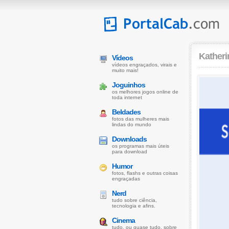
Katheri
Vídeos
vídeos engraçados, virais e
muito mais!
Joguinhos
os melhores jogos online de
toda internet
Beldades
fotos das mulheres mais
lindas do mundo
Downloads
os programas mais úteis
para download
Humor
fotos, flashs e outras coisas
engraçadas
Nerd
tudo sobre ciência,
tecnologia e afins.
Cinema
tudo, ou quase tudo, sobre