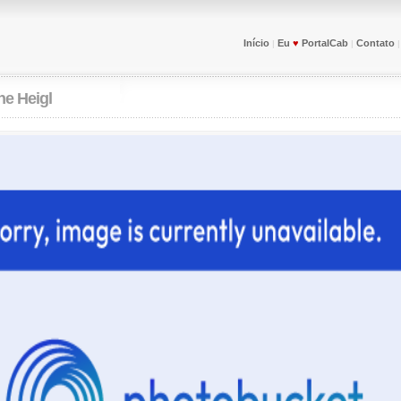
Início
Eu
♥
PortalCab
Contato
|
|
ne Heigl