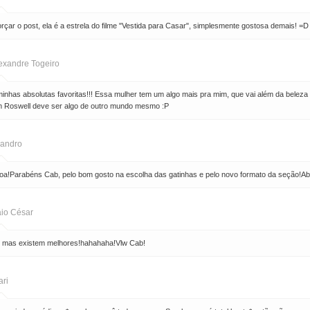
orçar o post, ela é a estrela do filme "Vestida para Casar", simplesmente gostosa demais! =D
exandre Togeiro
nhas absolutas favoritas!!! Essa mulher tem um algo mais pra mim, que vai além da beleza fís
m Roswell deve ser algo de outro mundo mesmo :P
andro
ito boa!Parabéns Cab, pelo bom gosto na escolha das gatinhas e pelo novo formato da seção!A
io César
, mas existem melhores!hahahaha!Vlw Cab!
ari