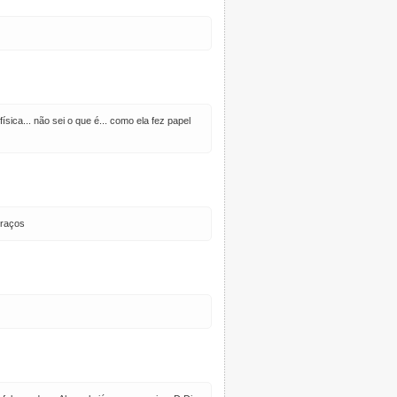
ica... não sei o que é... como ela fez papel
braços