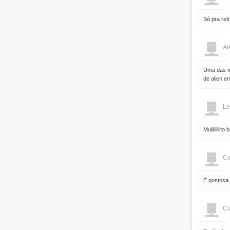
Só pra ref
Al
Uma das mi
de alien e
Le
Muiiiiiiii
Ca
É gostosa
Cl