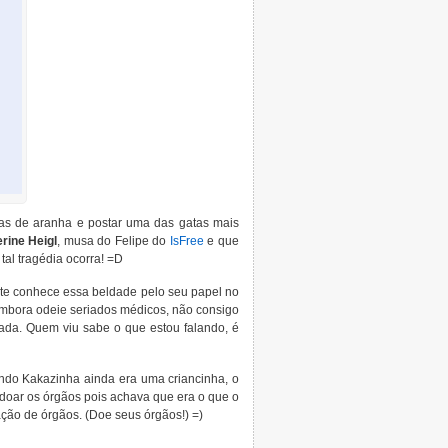
teias de aranha e postar uma das gatas mais
rine Heigl
, musa do Felipe do
IsFree
e que
al tragédia ocorra! =D
te conhece essa beldade pelo seu papel no
 embora odeie seriados médicos, não consigo
ada. Quem viu sabe o que estou falando, é
ndo Kakazinha ainda era uma criancinha, o
 doar os órgãos pois achava que era o que o
ação de órgãos. (Doe seus órgãos!) =)