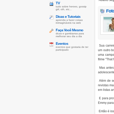
Abaixo seg
TV
tudo sobre heroes, gossip
girl, oth, etc...
Fot
Dicas e Tutoriais
aprenda a fazer coisas
inimagináveis na web
Faça Você Mesmo
dicas e gambiarras para
melhorar seu dia a dia
Eventos
Sua carreir
eventos que gostaria de ter
participado
um outro b
uma campan
filme "That
Mas antes 
adolescente
Além de seu
revistas ma
em listas 
E para pro
Emmy para a
Então é iss