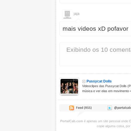
jaja
mais videos xD pofavor
Exibindo os 10 coment
Pussycat Dolls
Videoclipes das Pussycat Dolls (P
música e ver elas em movimento =
PortalCab.com
é apenas um site pessoal onde
C
copie alguma coisa, por