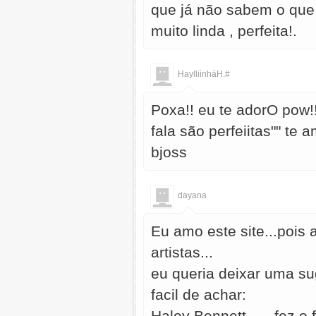
que já não sabem o que 
muito linda , perfeita!.
HaylliinháH.#
Poxa!! eu te adorO pow!!
fala são perfeiitas"" te am
bjoss
dayana
Eu amo este site...pois 
artistas...
eu queria deixar uma sug
facil de achar:
Haley Bennett ---- fez o 