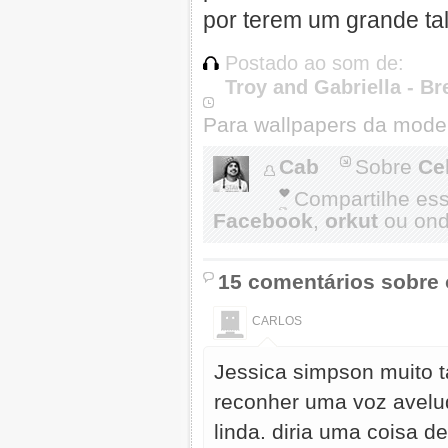
por terem um grande tal
Postado ao som de:
Troy and Gabriella - Br
Para wallpapers da mode
Cab
Sobre
Ce
Compartilhe es
Facebook
,
orkut
ou onde
15 comentários sobre 
CARLOS
Jessica simpson muito t
reconher uma voz avelu
linda. diria uma coisa 