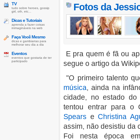
TV
Fotos da
Jessi
tudo sobre heroes, gossip
girl, oth, etc...
Dicas e Tutoriais
aprenda a fazer coisas
inimagináveis na web
Faça Você Mesmo
dicas e gambiarras para
melhorar seu dia a dia
E pra quem é fã ou apr
Eventos
eventos que gostaria de ter
participado
segue o artigo da Wikip
"O primeiro talento q
música
, ainda na infân
cidade, no estado d
tentou entrar para o
Spears
e
Christina Ag
assim, não desistiu da 
Foi nesta época em