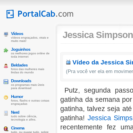
Jessica Simpson
Vídeos
vídeos engraçados, virais e
muito mais!
Joguinhos
os melhores jogos online de
toda internet
Vídeo da Jessica S
Beldades
fotos das mulheres mais
(Pra você ver ela em movime
lindas do mundo
Downloads
os programas mais úteis
para download
Putz, segunda passo
Humor
gatinha da semana por 
fotos, flashs e outras coisas
engraçadas
gatinha, talvez seja a
Nerd
gatinha!
Jessica Simp
tudo sobre ciência,
tecnologia e afins.
recentemente fez uma
Cinema
tudo, ou quase tudo, sobre