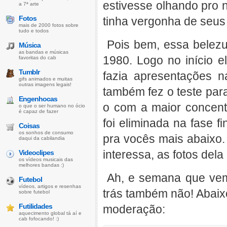
estivesse olhando pro na
a 7ª arte
Fotos
tinha vergonha de seus 
mais de 2000 fotos sobre
tudo e todos
Pois bem, essa belezu
Música
as bandas e músicas
1980. Logo no início e
favoritas do cab
Tumblr
fazia apresentações n
gifs animados e muitas
outras imagens legais!
também fez o teste par
Engenhocas
o com a maior concent
o que o ser humano no ócio
é capaz de fazer
foi eliminada na fase f
Coisas
os sonhos de consumo
pra vocês mais abaixo
daqui da cabilandia
interessa, as fotos dela
Videoclipes
os vídeos musicais das
melhores bandas :)
Ah, e semana que ve
Futebol
vídeos, artigos e resenhas
trás também não! Abaix
sobre futebol
Futilidades
moderação:
aquecimento global tá aí e
cab fofocando! :)