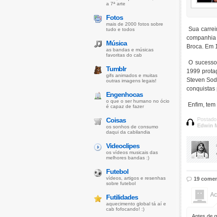
a 7ª arte
Fotos
mais de 2000 fotos sobre
Sua carrei
tudo e todos
companhia t
Música
Broca. Em 1
as bandas e músicas
favoritas do cab
O sucesso 
Tumblr
1999 protag
gifs animados e muitas
Steven Sod
outras imagens legais!
conquistas 
Engenhocas
o que o ser humano no ócio
Enfim, tem
é capaz de fazer
Coisas
Postado
Edwin M
os sonhos de consumo
daqui da cabilandia
Videoclipes
os vídeos musicais das
melhores bandas :)
Futebol
vídeos, artigos e resenhas
19 comen
sobre futebol
Ac
Futilidades
aquecimento global tá aí e
cab fofocando! :)
Antes de q