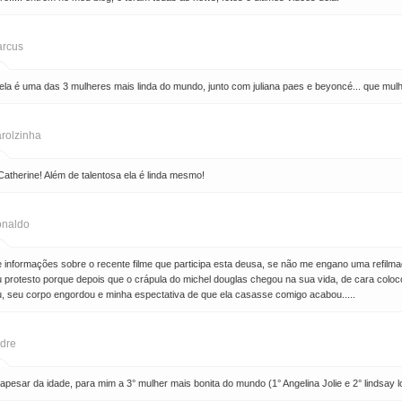
rcus
 ela é uma das 3 mulheres mais linda do mundo, junto com juliana paes e beyoncé... que mul
rolzinha
atherine! Além de talentosa ela é linda mesmo!
naldo
e informações sobre o recente filme que participa esta deusa, se não me engano uma refil
 protesto porque depois que o crápula do michel douglas chegou na sua vida, de cara colocou
 seu corpo engordou e minha espectativa de que ela casasse comigo acabou.....
dre
 apesar da idade, para mim a 3° mulher mais bonita do mundo (1° Angelina Jolie e 2° lindsay 