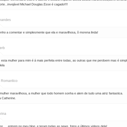
orte...invejável Michael Douglas.Esse é cagado!!!!
nandes
enho a comentar e simplesmente que ela e maravilhosa, ô morena linda!
erb
esta mulher para mim é á mais perfeita entre todas, as outras que me perdoem mas é simp
dela
 Romantico
mulher maravilhosa, a mulher que todo homem sonha e alem de tudo uma atriz fantastica.
 Catherine.
rina
re..... entrem no meu blog, e teram todas as news, fotos e últimos videos dela!