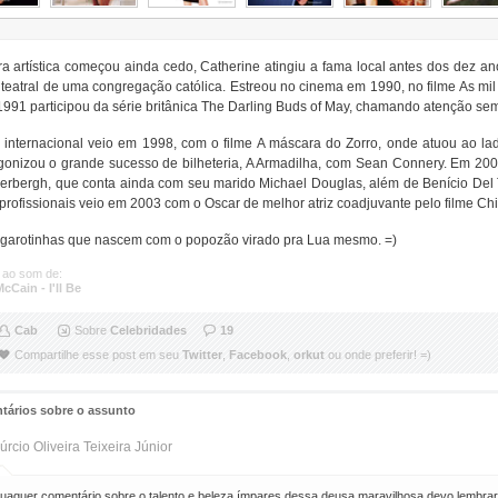
ra artística começou ainda cedo, Catherine atingiu a fama local antes dos dez
eatral de uma congregação católica. Estreou no cinema em 1990, no filme As mil e
991 participou da série britânica The Darling Buds of May, chamando atenção se
internacional veio em 1998, com o filme A máscara do Zorro, onde atuou ao la
onizou o grande sucesso de bilheteria, A Armadilha, com Sean Connery. Em 2000 e
erbergh, que conta ainda com seu marido Michael Douglas, além de Benício Del
profissionais veio em 2003 com o Oscar de melhor atriz coadjuvante pelo filme Ch
 garotinhas que nascem com o popozão virado pra Lua mesmo. =)
 ao som de:
cCain - I'll Be
Cab
Sobre
Celebridades
19
Compartilhe esse post em seu
Twitter
,
Facebook
,
orkut
ou onde preferir! =)
tários sobre o assunto
úrcio Oliveira Teixeira Júnior
uaquer comentário sobre o talento e beleza ímpares dessa deusa maravilhosa,devo lembra