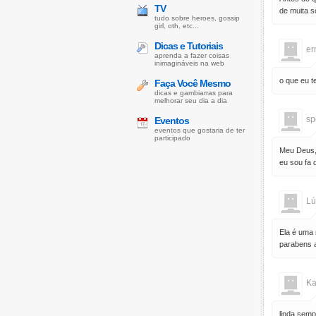
TV
de muita s
tudo sobre heroes, gossip
girl, oth, etc...
Dicas e Tutoriais
er
aprenda a fazer coisas
inimagináveis na web
o que eu t
Faça Você Mesmo
dicas e gambiarras para
melhorar seu dia a dia
sp
Eventos
eventos que gostaria de ter
participado
Meu Deus, 
eu sou fa 
Lú
Ela é uma 
parabens a
Ka
linda semp