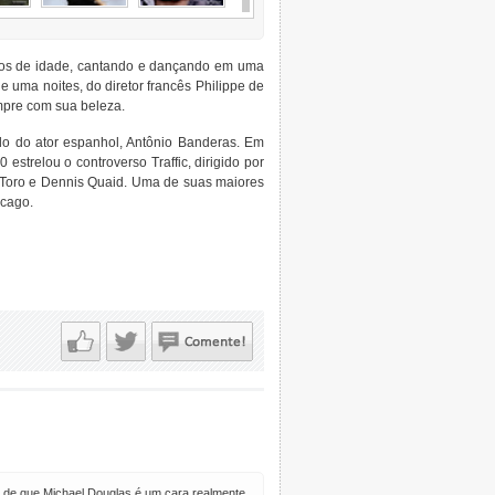
 anos de idade, cantando e dançando em uma
 uma noites, do diretor francês Philippe de
mpre com sua beleza.
do do ator espanhol, Antônio Banderas. Em
strelou o controverso Traffic, dirigido por
 Toro e Dennis Quaid. Uma de suas maiores
icago.
r de que Michael Douglas é um cara realmente