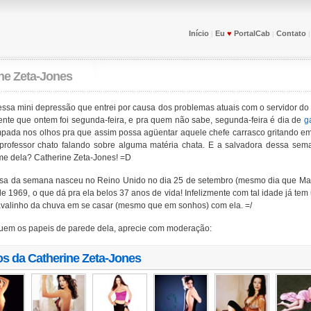
Início
Eu
♥
PortalCab
Contato
|
|
ne Zeta-Jones
ssa mini depressão que entrei por causa dos problemas atuais com o servidor do
nte que ontem foi segunda-feira, e pra quem não sabe, segunda-feira é dia de
g
mpada nos olhos pra que assim possa agüentar aquele chefe carrasco gritando em
professor chato falando sobre alguma matéria chata. E a salvadora dessa sema
me dela? Catherine Zeta-Jones! =D
a da semana nasceu no Reino Unido no dia 25 de setembro (mesmo dia que Mat
 de 1969, o que dá pra ela belos 37 anos de vida! Infelizmente com tal idade já tem
cavalinho da chuva em se casar (mesmo que em sonhos) com ela. =/
uem os papeis de parede dela, aprecie com moderação:
os da
Catherine Zeta-Jones