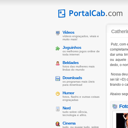
Catheri
Vídeos
vídeos engraçados, virais e
muito mais!
Putz, com e
Joguinhos
completame
os melhores jogos online de
dar uma li
toda internet
ou aquele 
Beldades
dedo, o no
fotos das mulheres mais
lindas do mundo
Nossa deus
Downloads
sei lá! =D)
os programas mais úteis
tirando o 
para download
Humor
Abaixo seg
fotos, flashs e outras coisas
engraçadas
Fot
Nerd
tudo sobre ciência,
tecnologia e afins.
Cinema
tudo, ou quase tudo, sobre