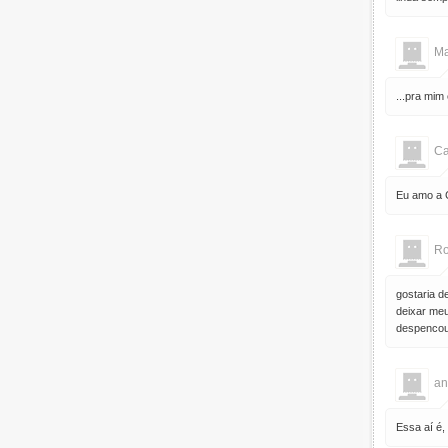
Ma
...pra mim
Ca
Eu amo a C
Ro
gostaria d
deixar meu
despencou,
an
Essa aí é,