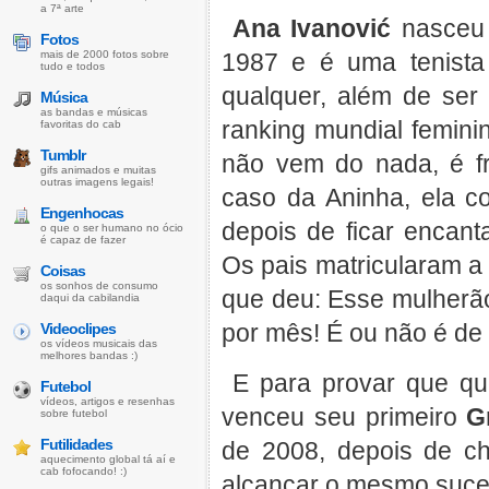
a 7ª arte
Ana Ivanović
nasceu 
Fotos
mais de 2000 fotos sobre
1987 e é uma tenista
tudo e todos
qualquer, além de ser
Música
as bandas e músicas
ranking mundial femin
favoritas do cab
Tumblr
não vem do nada, é fr
gifs animados e muitas
outras imagens legais!
caso da Aninha, ela c
Engenhocas
depois de ficar encant
o que o ser humano no ócio
é capaz de fazer
Os pais matricularam a
Coisas
os sonhos de consumo
que deu: Esse mulherã
daqui da cabilandia
por mês! É ou não é de
Videoclipes
os vídeos musicais das
melhores bandas :)
E para provar que qu
Futebol
vídeos, artigos e resenhas
venceu seu primeiro
G
sobre futebol
Futilidades
de 2008, depois de c
aquecimento global tá aí e
cab fofocando! :)
alcançar o mesmo suce