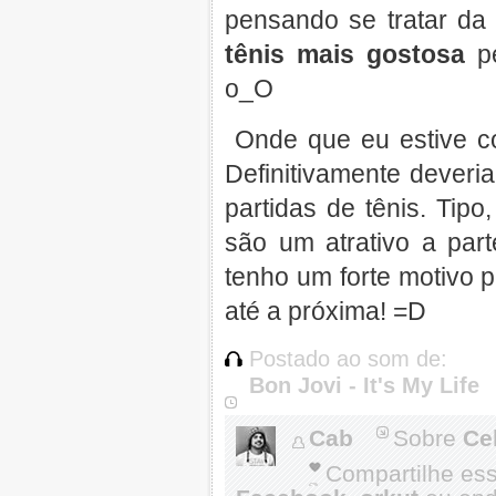
pensando se tratar da 
tênis mais gostosa
pe
o_O
Onde que eu estive co
Definitivamente deveri
partidas de tênis. Tip
são um atrativo a pa
tenho um forte motivo p
até a próxima! =D
Postado ao som de:
Bon Jovi - It's My Life
Cab
Sobre
Ce
Compartilhe es