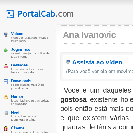
Ana Ivanovic
Vídeos
vídeos engraçados, virais e
muito mais!
Joguinhos
os melhores jogos online de
toda internet
Assista ao vídeo
Beldades
fotos das mulheres mais
(Para você ver ela em movim
lindas do mundo
Downloads
os programas mais úteis
para download
Você é um daqueles 
Humor
gostosa
existente hoj
fotos, flashs e outras coisas
engraçadas
pois então está mais d
Nerd
e que existem várias
tudo sobre ciência,
tecnologia e afins.
quadras de tênis a com
Cinema
tudo, ou quase tudo, sobre