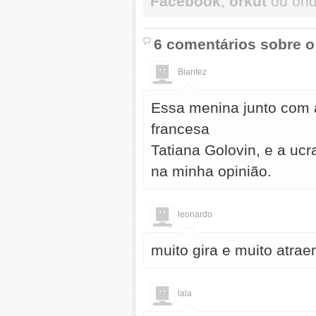
Facebook
,
orkut
ou onde
6 comentários sobre o
Biantez
Essa menina junto com a
francesa
Tatiana Golovin, e a uc
na minha opinião.
leonardo
muito gira e muito atrae
lala