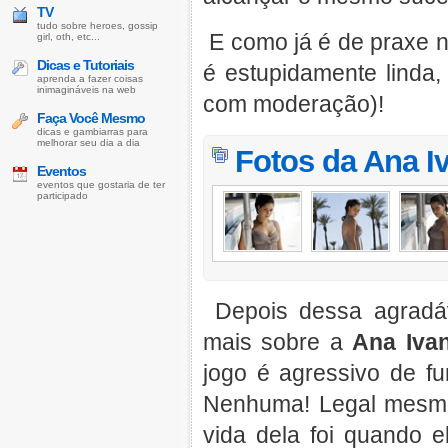
TV
tudo sobre heroes, gossip
E como já é de praxe n
girl, oth, etc...
Dicas e Tutoriais
é estupidamente linda
aprenda a fazer coisas
inimagináveis na web
com moderação)!
Faça Você Mesmo
dicas e gambiarras para
melhorar seu dia a dia
Fotos da
Ana I
Eventos
eventos que gostaria de ter
participado
Depois dessa agradáv
mais sobre a
Ana Iva
jogo é agressivo de f
Nenhuma! Legal mesm
vida dela foi quando 