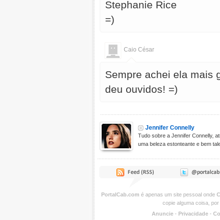
Stephanie Rice
=)
Caio César
Sempre achei ela mais
deu ouvidos! =)
Jennifer Connelly
Tudo sobre a Jennifer Connelly, a
uma beleza estonteante e bem tale
PortalCab.com
é apenas um site pessoal onde
C
copie alguma coisa, por
Anuncie
-
Privacidade
-
Co