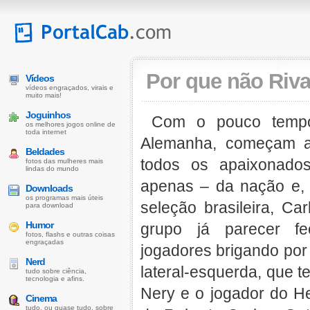
Por que não Riv
Vídeos
vídeos engraçados, virais e
muito mais!
Joguinhos
Com o pouco tempo
os melhores jogos online de
toda internet
Alemanha, começam a
Beldades
todos os apaixonados
fotos das mulheres mais
lindas do mundo
apenas – da nação e, p
Downloads
os programas mais úteis
seleção brasileira, Car
para download
Humor
grupo já parecer fe
fotos, flashs e outras coisas
engraçadas
jogadores brigando por
Nerd
lateral-esquerda, que 
tudo sobre ciência,
tecnologia e afins.
Nery e o jogador do He
Cinema
tudo, ou quase tudo, sobre