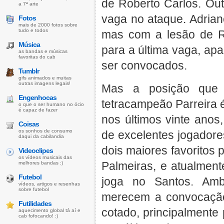
de Roberto Carlos. Out
a 7ª arte
vaga no ataque. Adrian
Fotos
mais de 2000 fotos sobre
tudo e todos
mas com a lesão de Ri
Música
para a última vaga, ap
as bandas e músicas
favoritas do cab
ser convocados.
Tumblr
gifs animados e muitas
outras imagens legais!
Mas a posição que 
Engenhocas
tetracampeão Parreira 
o que o ser humano no ócio
é capaz de fazer
nos últimos vinte anos
Coisas
os sonhos de consumo
de excelentes jogadore
daqui da cabilandia
dois maiores favoritos 
Videoclipes
os vídeos musicais das
Palmeiras, e atualment
melhores bandas :)
Futebol
joga no Santos. Amb
vídeos, artigos e resenhas
sobre futebol
merecem a convocação
Futilidades
cotado, principalmente 
aquecimento global tá aí e
cab fofocando! :)