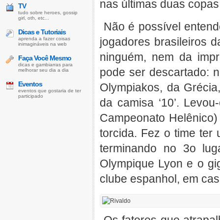
nas últimas duas copas:
TV
tudo sobre heroes, gossip
girl, oth, etc...
Não é possível entend
Dicas e Tutoriais
jogadores brasileiros 
aprenda a fazer coisas
inimagináveis na web
ninguém, nem da impr
Faça Você Mesmo
dicas e gambiarras para
pode ser descartado: nã
melhorar seu dia a dia
Eventos
Olympiakos, da Grécia,
eventos que gostaria de ter
participado
da camisa ‘10’. Levou-
Campeonato Helênico) 
torcida. Fez o time t
terminando no 3o luga
Olympique Lyon e o gig
clube espanhol, em cas