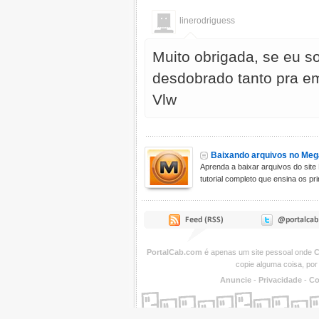
linerodriguess
Muito obrigada, se eu so
desdobrado tanto pra e
Vlw
Baixando arquivos no Me
Aprenda a baixar arquivos do sit
tutorial completo que ensina os prin
PortalCab.com
é apenas um site pessoal onde
C
copie alguma coisa, por
Anuncie
-
Privacidade
-
Co