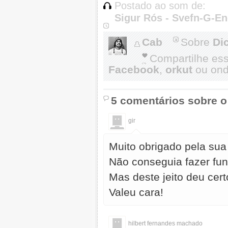
Postado ao som de:
Sigur Rós - Svefn-G-En
Cab
Sobre
Dic
Compartilhe es
Facebook
,
orkut
ou onde
5 comentários sobre o
gir
Muito obrigado pela sua
Não conseguia fazer fun
Mas deste jeito deu cert
Valeu cara!
hilbert fernandes machado