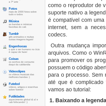
a 7ª arte
como o reprodutor de ví
Fotos
suporte nativo a legen
mais de 2000 fotos sobre
tudo e todos
é compatível com uma 
Música
as bandas e músicas
internet, sem a nece
favoritas do cab
codecs.
Tumblr
gifs animados e muitas
outras imagens legais!
Outra mudança import
Engenhocas
o que o ser humano no ócio
arquivos. Como o WinR
é capaz de fazer
Coisas
para promover os pro
os sonhos de consumo
daqui da cabilandia
possuem o código aber
Videoclipes
para o processo. Sem 
os vídeos musicais das
melhores bandas :)
até que é complicado 
Futebol
vídeos, artigos e resenhas
vamos ao tutorial:
sobre futebol
Futilidades
1. Baixando a legend
aquecimento global tá aí e
cab fofocando! :)