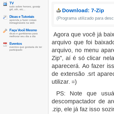
TV
tudo sobre heroes, gossip
Download: 7-Zip
girl, oth, etc...
Dicas e Tutoriais
(Programa utilizado para des
aprenda a fazer coisas
inimagináveis na web
Faça Você Mesmo
Agora que você já baix
dicas e gambiarras para
melhorar seu dia a dia
arquivo que foi baixad
Eventos
eventos que gostaria de ter
arquivo, no menu apa
participado
Zip", aí é só clicar ne
aparecerá. Ao fazer is
de extensão .srt apare
utilizar. =)
PS: Note que usuá
descompactador de ar
.zip, ele já faz isso s