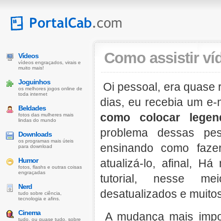
Como assistir v
Vídeos
vídeos engraçados, virais e
muito mais!
Joguinhos
Oi pessoal, era quase 
os melhores jogos online de
toda internet
dias, eu recebia um e-
Beldades
como colocar legen
fotos das mulheres mais
lindas do mundo
problema dessas pess
Downloads
os programas mais úteis
ensinando como fazer
para download
Humor
atualizá-lo, afinal, 
fotos, flashs e outras coisas
engraçadas
tutorial, nesse m
Nerd
desatualizados e muito
tudo sobre ciência,
tecnologia e afins.
Cinema
A mudança mais import
tudo, ou quase tudo, sobre