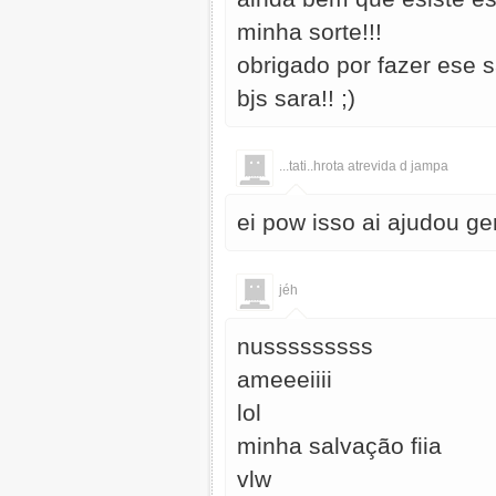
minha sorte!!!
obrigado por fazer ese s
bjs sara!! ;)
...tati..hrota atrevida d jampa
ei pow isso ai ajudou ger
jéh
nusssssssss
ameeeiiii
lol
minha salvação fiia
vlw