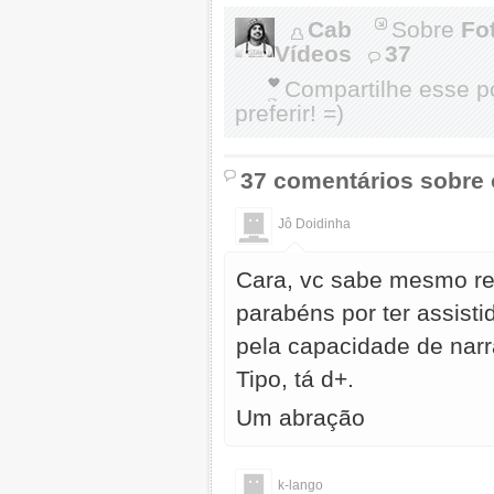
Cab
Sobre
Fo
Vídeos
37
Compartilhe esse 
preferir! =)
37 comentários sobre 
Jô Doidinha
Cara, vc sabe mesmo red
parabéns por ter assist
pela capacidade de nar
Tipo, tá d+.
Um abração
k-lango