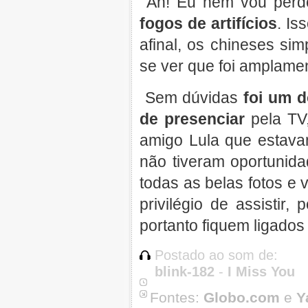
Ah! Eu nem vou perde
fogos de artifícios
. Is
afinal, os chineses sim
se ver que foi amplame
Sem dúvidas
foi um d
de presenciar
pela TV,
amigo Lula que estava
não tiveram oportunida
todas as belas fotos e
privilégio de assistir,
portanto fiquem ligados
Postado ao som de:
blink-182
-
I Miss You
Fontes:
Globo.com
e
Y