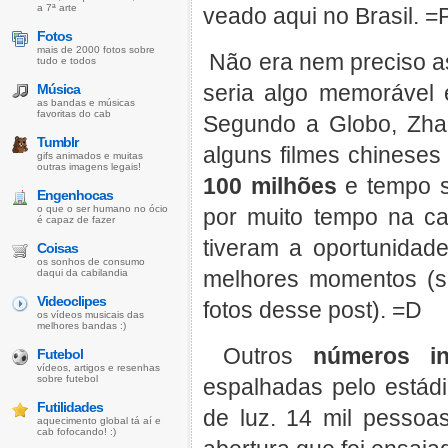
a 7ª arte
veado aqui no Brasil. =
Fotos
mais de 2000 fotos sobre
Não era nem preciso as
tudo e todos
seria algo memorável e
Música
as bandas e músicas
favoritas do cab
Segundo a Globo, Zhan
Tumblr
alguns filmes chinese
gifs animados e muitas
outras imagens legais!
100 milhões
e tempo su
Engenhocas
o que o ser humano no ócio
por muito tempo na 
é capaz de fazer
tiveram a oportunidad
Coisas
os sonhos de consumo
melhores momentos (se
daqui da cabilandia
Videoclipes
fotos desse post). =D
os vídeos musicais das
melhores bandas :)
Outros
números in
Futebol
vídeos, artigos e resenhas
sobre futebol
espalhadas pelo estád
Futilidades
de luz. 14 mil pessoa
aquecimento global tá aí e
cab fofocando! :)