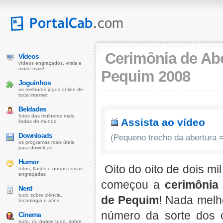
Cerimônia de Ab
Vídeos
vídeos engraçados, virais e
muito mais!
Pequim 2008
Joguinhos
os melhores jogos online de
toda internet
Beldades
fotos das mulheres mais
Assista ao vídeo
lindas do mundo
Downloads
(Pequeno trecho da abertura 
os programas mais úteis
para download
Humor
Oito do oito de dois mi
fotos, flashs e outras coisas
engraçadas
começou a
cerimônia
Nerd
tudo sobre ciência,
de Pequim
! Nada melho
tecnologia e afins.
número da sorte dos 
Cinema
tudo, ou quase tudo, sobre