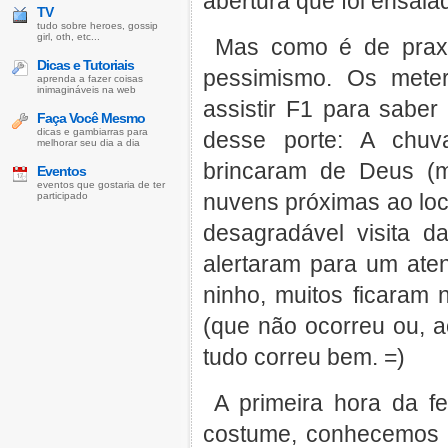
abertura que foi ensaia
TV
tudo sobre heroes, gossip
girl, oth, etc...
Mas como é de praxe
Dicas e Tutoriais
pessimismo. Os meter
aprenda a fazer coisas
inimagináveis na web
assistir F1 para sabe
Faça Você Mesmo
dicas e gambiarras para
desse porte: A chuv
melhorar seu dia a dia
brincaram de Deus (
Eventos
eventos que gostaria de ter
nuvens próximas ao loca
participado
desagradável visita 
alertaram para um ate
ninho, muitos ficaram 
(que não ocorreu ou, ao
tudo correu bem. =)
A primeira hora da f
costume, conhecemos 