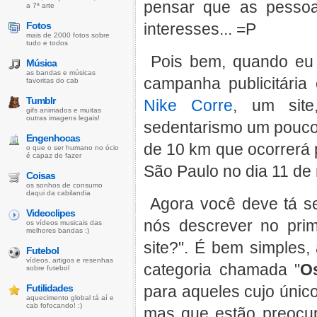
pensar que as pessoa
a 7ª arte
Fotos
interesses... =P
mais de 2000 fotos sobre
tudo e todos
Pois bem, quando eu 
Música
as bandas e músicas
campanha publicitária
favoritas do cab
Tumblr
Nike Corre
, um sit
gifs animados e muitas
outras imagens legais!
sedentarismo um pouco 
Engenhocas
de 10 km que ocorrerá p
o que o ser humano no ócio
é capaz de fazer
São Paulo no dia 11 de
Coisas
os sonhos de consumo
daqui da cabilandia
Agora você deve tá s
Videoclipes
nós descrever no prim
os vídeos musicais das
melhores bandas :)
site?". É bem simples,
Futebol
vídeos, artigos e resenhas
categoria chamada "
O
sobre futebol
Futilidades
para aqueles cujo únic
aquecimento global tá aí e
cab fofocando! :)
mas que estão preocu