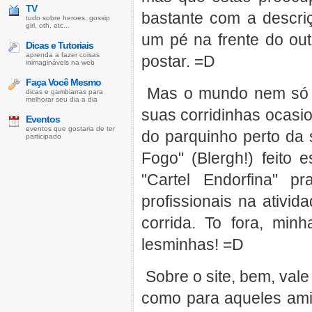
TV
bastante com a descri
tudo sobre heroes, gossip
girl, oth, etc...
um pé na frente do out
Dicas e Tutoriais
aprenda a fazer coisas
postar. =D
inimagináveis na web
Faça Você Mesmo
Mas o mundo nem só é 
dicas e gambiarras para
melhorar seu dia a dia
suas corridinhas ocasio
Eventos
eventos que gostaria de ter
do parquinho perto da
participado
Fogo" (Blergh!) feito
"Cartel Endorfina" 
profissionais na ativi
corrida. To fora, mi
lesminhas! =D
Sobre o site, bem, vale
como para aqueles ami