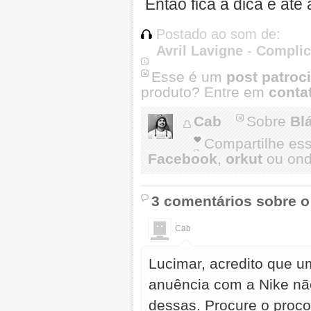
Então fica a dica e até
Postado ao som de:
Avril Lavigne
-
Complic
Esse é um
post patroc
produto? Entre em
conta
Cab
Sobre
Blá
Compartilhe es
Facebook
,
orkut
ou onde
3 comentários sobre o
Cab
Lucimar, acredito que u
anuência com a Nike não
dessas. Procure o proco