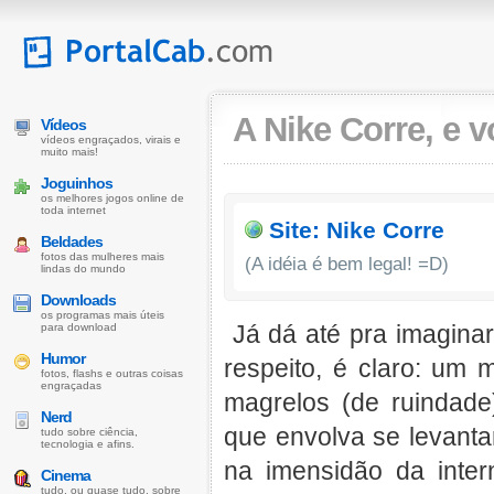
A Nike Corre, e 
Vídeos
vídeos engraçados, virais e
muito mais!
Joguinhos
os melhores jogos online de
toda internet
Site: Nike Corre
Beldades
fotos das mulheres mais
(A idéia é bem legal! =D)
lindas do mundo
Downloads
os programas mais úteis
Já dá até pra imaginar
para download
Humor
respeito, é claro: um
fotos, flashs e outras coisas
engraçadas
magrelos (de ruindade
Nerd
que envolva se levanta
tudo sobre ciência,
tecnologia e afins.
na imensidão da inter
Cinema
tudo, ou quase tudo, sobre