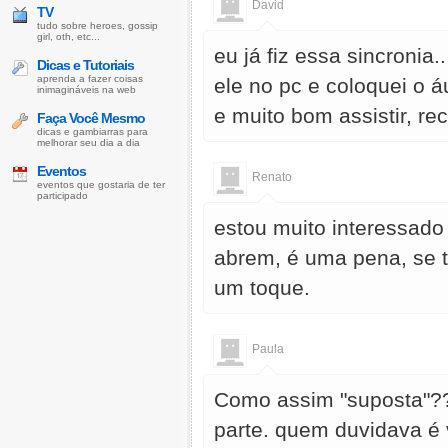
David
TV
tudo sobre heroes, gossip
girl, oth, etc...
eu já fiz essa sincronia
Dicas e Tutoriais
aprenda a fazer coisas
ele no pc e coloquei o 
inimagináveis na web
e muito bom assistir, r
Faça Você Mesmo
dicas e gambiarras para
melhorar seu dia a dia
Eventos
Renato
eventos que gostaria de ter
participado
estou muito interessado
abrem, é uma pena, se t
um toque.
Paula
Como assim "suposta"???
parte. quem duvidava é 