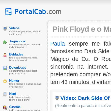
Pink Floyd e o M
Vídeos
vídeos engraçados, virais e
muito mais!
Joguinhos
Paula
sempre me falou
os melhores jogos online de
toda internet
famosíssimo Dark Side 
Beldades
Mágico de Oz. O Rod
fotos das mulheres mais
lindas do mundo
sincronia na interne
Downloads
os programas mais úteis
pretendem comprar e/ou
para download
Humor
tem 43 minutos, divirtam
fotos, flashs e outras coisas
engraçadas
Nerd
Vídeo: Dark Side Of
tudo sobre ciência,
tecnologia e afins.
(Realmente a parada é incríve
Cinema
tudo, ou quase tudo, sobre