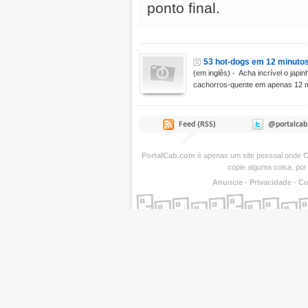
ponto final.
53 hot-dogs em 12 minuto
(em inglês) - Acha incrível o jap
cachorros-quente em apenas 12 m
PortalCab.com
é apenas um site pessoal onde
C
copie alguma coisa, por
Anuncie
-
Privacidade
-
Co