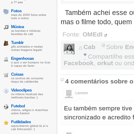
a 7ª arte
Fotos
Também achei esse out
mais de 2000 fotos sobre
tudo e todos
mas o filme todo, quem 
Música
as bandas e músicas
Fonte:
OMEdI
favoritas do cab
Tumblr
Cab
Sobre
En
gifs animados e muitas
outras imagens legais!
Compartilhe es
Engenhocas
Facebook
,
orkut
ou onde
o que o ser humano no ócio
é capaz de fazer
Coisas
os sonhos de consumo
4 comentários sobre o
daqui da cabilandia
Videoclipes
Lennon
os vídeos musicais das
melhores bandas :)
Futebol
Eu também sempre tive e
vídeos, artigos e resenhas
sobre futebol
sincronizado e acredito 
Futilidades
aquecimento global tá aí e
cab fofocando! :)