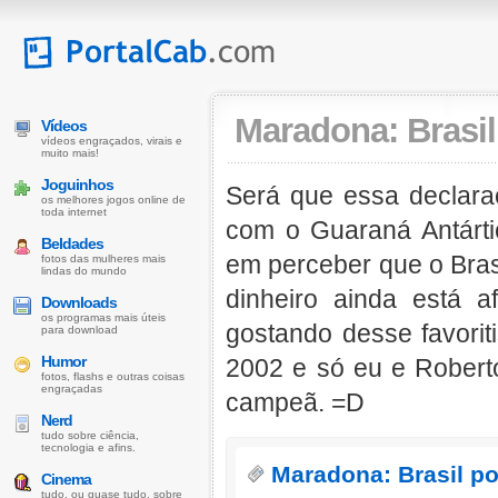
Maradona: Brasil
Vídeos
vídeos engraçados, virais e
muito mais!
Joguinhos
Será que essa declara
os melhores jogos online de
toda internet
com o Guaraná Antárti
Beldades
em perceber que o Bras
fotos das mulheres mais
lindas do mundo
dinheiro ainda está 
Downloads
os programas mais úteis
gostando desse favorit
para download
Humor
2002 e só eu e Roberto
fotos, flashs e outras coisas
engraçadas
campeã. =D
Nerd
tudo sobre ciência,
tecnologia e afins.
Maradona: Brasil po
Cinema
tudo, ou quase tudo, sobre