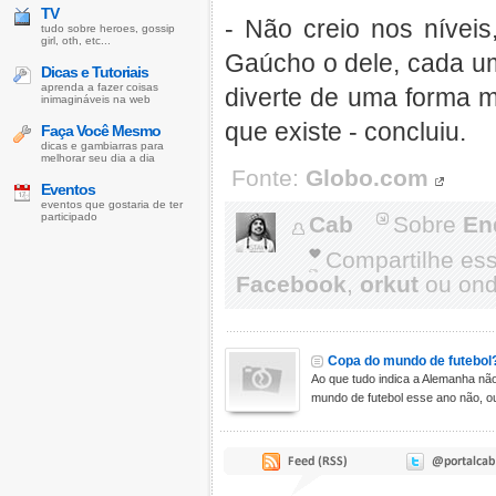
TV
- Não creio nos nívei
tudo sobre heroes, gossip
girl, oth, etc...
Gaúcho o dele, cada u
Dicas e Tutoriais
aprenda a fazer coisas
diverte de uma forma m
inimagináveis na web
que existe - concluiu.
Faça Você Mesmo
dicas e gambiarras para
melhorar seu dia a dia
Fonte:
Globo.com
Eventos
eventos que gostaria de ter
participado
Cab
Sobre
En
Compartilhe es
Facebook
,
orkut
ou onde
Copa do mundo de futebol
Ao que tudo indica a Alemanha não
mundo de futebol esse ano não, out