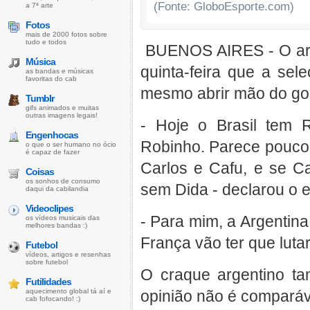
(Fonte: GloboEsporte.com)
a 7ª arte
Fotos
mais de 2000 fotos sobre
tudo e todos
BUENOS AIRES - O arg
Música
quinta-feira que a sel
as bandas e músicas
favoritas do cab
mesmo abrir mão do go
Tumblr
gifs animados e muitas
outras imagens legais!
- Hoje o Brasil tem 
Engenhocas
Robinho. Parece pouco?
o que o ser humano no ócio
é capaz de fazer
Carlos e Cafu, e se Ca
Coisas
os sonhos de consumo
sem Dida - declarou o e
daqui da cabilandia
Videoclipes
- Para mim, a Argentina,
os vídeos musicais das
melhores bandas :)
França vão ter que luta
Futebol
vídeos, artigos e resenhas
sobre futebol
O craque argentino t
Futilidades
aquecimento global tá aí e
opinião não é comparáve
cab fofocando! :)