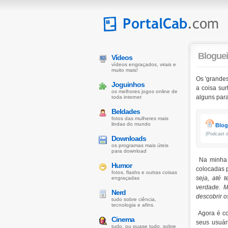
Bloguei
Vídeos
vídeos engraçados, virais e
muito mais!
Os 'grandes
Joguinhos
a coisa su
os melhores jogos online de
alguns para
toda internet
Beldades
fotos das mulheres mais
lindas do mundo
Blogb
(Podcast d
Downloads
os programas mais úteis
para download
Na minha o
Humor
colocadas 
fotos, flashs e outras coisas
seja, até 
engraçadas
verdade. 
Nerd
descobrir o
tudo sobre ciência,
tecnologia e afins.
Agora é co
Cinema
seus usuár
tudo, ou quase tudo, sobre