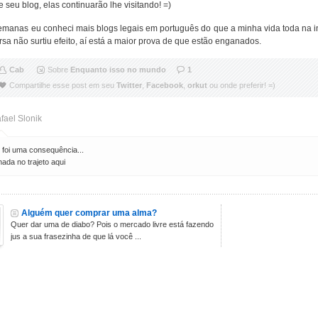
 seu blog, elas continuarão lhe visitando! =)
emanas eu conheci mais blogs legais em português do que a minha vida toda na i
sa não surtiu efeito, aí está a maior prova de que estão enganados.
Cab
Sobre
Enquanto isso no mundo
1
Compartilhe esse post em seu
Twitter
,
Facebook
,
orkut
ou onde preferir! =)
fael Slonik
foi uma consequência...
ada no trajeto aqui
Alguém quer comprar uma alma?
Quer dar uma de diabo? Pois o mercado livre está fazendo
jus a sua frasezinha de que lá você ...