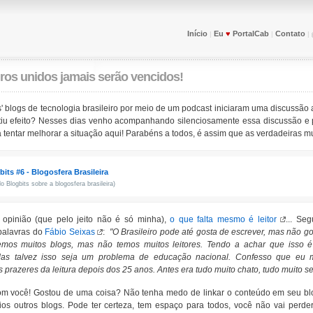
Início
Eu
♥
PortalCab
Contato
|
|
|
ros unidos jamais serão vencidos!
' blogs de tecnologia brasileiro por meio de um podcast iniciaram uma discussão 
rtiu efeito? Nesses dias venho acompanhando silenciosamente essa discussão e 
 tentar melhorar a situação aqui! Parabéns a todos, é assim que as verdadeiras 
its #6 - Blogosfera Brasileira
o Blogbits sobre a blogosfera brasileira)
pinião (que pelo jeito não é só minha),
o que falta mesmo é leitor
... Se
palavras do
Fábio Seixas
:
"O Brasileiro pode até gosta de escrever, mas não go
temos muitos blogs, mas não temos muitos leitores. Tendo a achar que isso
Mas talvez isso seja um problema de educação nacional. Confesso que eu 
s prazeres da leitura depois dos 25 anos. Antes era tudo muito chato, tudo muito s
m você! Gostou de uma coisa? Não tenha medo de linkar o conteúdo em seu blog
ios outros blogs. Pode ter certeza, tem espaço para todos, você não vai perder