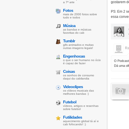
gostarem de
a 7ª arte
Fotos
PS: Em 2 s
mais de 2000 fotos sobre
essa conver
tudo e todos
Música
as bandas e músicas
favoritas do cab
Tumblr
gifs animados e muitas
Ra
outras imagens legais!
Engenhocas
o que o ser humano no ócio
O Podcast 
é capaz de fazer
Dá uma olh
Coisas
os sonhos de consumo
daqui da cabilandia
Videoclipes
os vídeos musicais das
melhores bandas :)
Futebol
vídeos, artigos e resenhas
sobre futebol
Futilidades
aquecimento global tá aí e
cab fofocando! :)