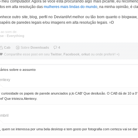
o meu computador. Agora se você está procurando algo mais picante, eu recomen
otos em alta resolução das
mulheres mais lindas do mundo
, na minha opinião, é cla
hece outro site, blog, perfil no DeviantArt melhor ou tão bom quanto o blogwaw, 
apéis de paredes legais e/ou imagens em alta resolução legais. =D
 ao som de:
se - Everything
Cab
Sobre
Downloads
4
Compartilhe esse post em seu
Twitter
,
Facebook
,
orkut
ou onde preferir! =)
ários sobre o assunto
entexy
r curiosidade os papeis de parede anunciados p,lo CAB' Que desilusão. O CAB dá de 10 a 0'
el' Que tristeza.Alentexy.
mbril
, quem se interessa por uma bela desktop e tem gosto por fotografia com certeza vai se dar