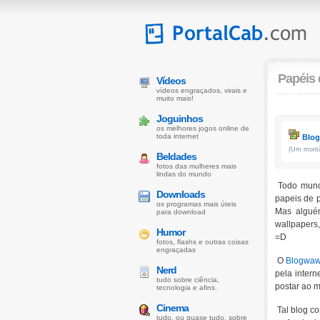
Papéis 
Vídeos
vídeos engraçados, virais e
muito mais!
Joguinhos
os melhores jogos online de
toda internet
Blo
(Um montã
Beldades
fotos das mulheres mais
lindas do mundo
Todo mund
Downloads
papeis de 
os programas mais úteis
Mas alguém
para download
wallpapers
Humor
=D
fotos, flashs e outras coisas
engraçadas
O
Blogwa
Nerd
pela intern
tudo sobre ciência,
postar ao m
tecnologia e afins.
Cinema
Tal blog c
tudo, ou quase tudo, sobre