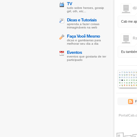
TV
dj
tudo sobre heroes, gossip
girl, oth, etc...
Dicas e Tutoriais
Cab me aju
aprenda a fazer coisas
inimagináveis na web
Faça Você Mesmo
Ra
dicas e gambiarras para
melhorar seu dia a dia
Eventos
Eu também 
eventos que gostaria de ter
participado
PortalCab.