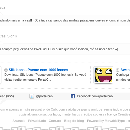
izuz
dando mais uma vez!! =DJá tava cansando das minhas paisagens que eu encontrei num dess
fael Slonik
sempre peguei wall no Pixel Girl. Curti o site que você indicou, até assinei o feed =)
Silk Icons - Pacote com 1000 ícones
Aweso
Download: Silk Icons (Pacote com 1000 ícones!) Se você
Conheça a
visita freqüentemente o PortalC...
um dos em
com
é apenas um site pessoal onde
Cab
, com a ajuda de alguns
amigos
, reúne tudo o que 
copie alguma coisa, por favor, mantenha os créditos sob essa licença
Creati
Anuncie
-
Privacidade
-
Contato
-
Blog do blog
- Powered by
MovableType
e m