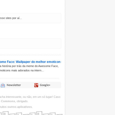
e sites por aí...
me Face: Wallpaper do melhor emoticon de todos!
 história por trás da meme do Awesome Face,
oticons mais adorados na intern...
acha interessante, ou não, em um só lugar! Caso
ve Commons
, obrigado.
uitos
outros aplicativos
.