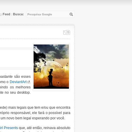
Feed
Busca:
|
bastante são esses
como o
DeviantArt
.
nindo os melhores
te no seu desktop.
ede) mais legais que tem e/ou que encontra
óprio responsável, ele fará o possível para
er um novo bem legal esperando por você.
irl Presents
que, até então, reinava absoluto