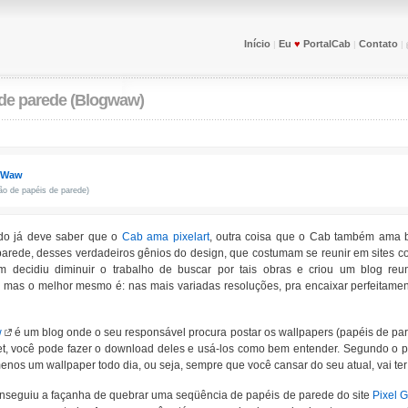
Início
Eu
♥
PortalCab
Contato
|
|
|
de parede (Blogwaw)
gWaw
o de papéis de parede)
o já deve saber que o
Cab ama pixelart
, outra coisa que o Cab também ama 
parede, desses verdadeiros gênios do design, que costumam se reunir em sites 
 decidiu diminuir o trabalho de buscar por tais obras e criou um blog reu
, mas o melhor mesmo é: nas mais variadas resoluções, pra encaixar perfeitamen
w
é um blog onde o seu responsável procura postar os wallpapers (papéis de par
et, você pode fazer o download deles e usá-los como bem entender. Segundo o pr
enos um wallpaper todo dia, ou seja, sempre que você cansar do seu atual, vai t
onseguiu a façanha de quebrar uma seqüência de papéis de parede do site
Pixel G