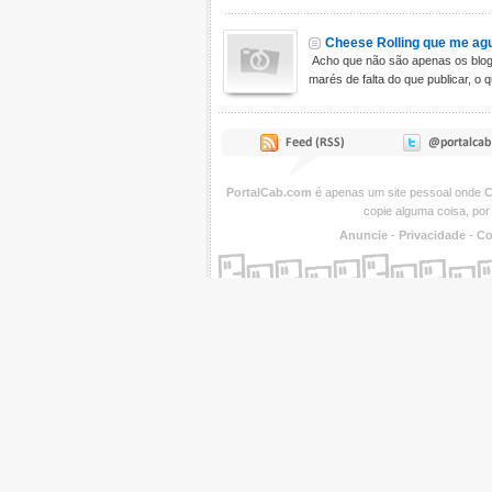
Cheese Rolling que me ag
Acho que não são apenas os blo
marés de falta do que publicar, o qu
PortalCab.com
é apenas um site pessoal onde
C
copie alguma coisa, por
Anuncie
-
Privacidade
-
Co