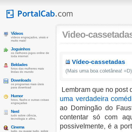
Video-cassetada
Vídeos
vídeos engraçados, virais e
muito mais!
Joguinhos
os melhores jogos online de
toda internet
Vídeo-cassetadas
Beldades
fotos das mulheres mais
(Mais uma boa coletânea! =D)
lindas do mundo
Downloads
os programas mais úteis
para download
Lembram que no post q
Humor
uma verdadeira coméd
fotos, flashs e outras coisas
engraçadas
ao Domingão do Faust
Nerd
contentar só com aq
tudo sobre ciência,
tecnologia e afins.
possivelmente, é a po
Cinema
tudo, ou quase tudo, sobre