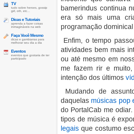
TV
bamerindus continua n
tudo sobre heroes, gossip
girl, oth, etc...
era só mais uma cri
Dicas e Tutoriais
aprenda a fazer coisas
programação dominical
inimagináveis na web
Faça Você Mesmo
Enfim, o tempo passo
dicas e gambiarras para
melhorar seu dia a dia
atividades bem mais in
Eventos
eventos que gostaria de ter
ou até mesmo em nos
participado
me fazem rir e muito,
intenção dos últimos
ví
Mudando de assunto,
daquelas
músicas pop
do PortalCab me odiar.
tipos de música é expo
legais
que costumo escu