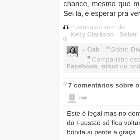
chance, mesmo que mí
Sei lá, é esperar pra ve
Postado ao som de:
Kelly Clarkson - Sober
Cab
Sobre
Di
Compartilhe es
Facebook
,
orkut
ou onde
7 comentários sobre o
tiago
Este é legal mas no do
do Faustão só fica volt
bonita ai perde a graça