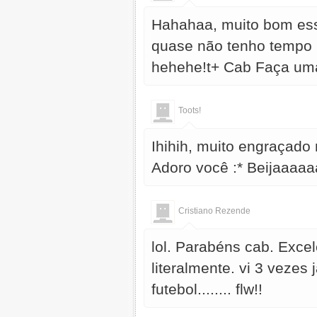
Hahahaa, muito bom ess
quase não tenho tempo p
hehehe!t+ Cab Faça uma 
Toots!
Ihihih, muito engraçad
Adoro você :* Beijaaaaa
Cristiano Rezende
lol. Parabéns cab. Excel
literalmente. vi 3 vezes
futebol........ flw!!