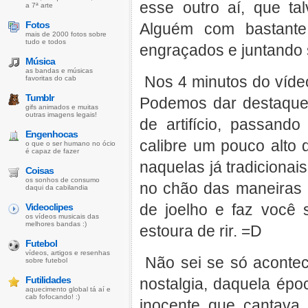
esse outro aí, que ta
a 7ª arte
Fotos
Alguém com bastante
mais de 2000 fotos sobre
tudo e todos
engraçados e juntando 
Música
as bandas e músicas
Nos 4 minutos do vídeo
favoritas do cab
Tumblr
Podemos dar destaque
gifs animados e muitas
outras imagens legais!
de artifício, passand
Engenhocas
calibre um pouco alto 
o que o ser humano no ócio
é capaz de fazer
naquelas já tradicionai
Coisas
os sonhos de consumo
no chão das maneiras m
daqui da cabilandia
de joelho e faz você s
Videoclipes
os vídeos musicais das
melhores bandas :)
estoura de rir. =D
Futebol
vídeos, artigos e resenhas
Não sei se só aconte
sobre futebol
Futilidades
nostalgia, daquela épo
aquecimento global tá aí e
cab fofocando! :)
inocente que cantava