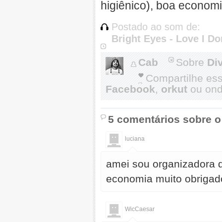
higiênico), boa economi
Postado ao som de:
Bright Eyes - Love I Do
Cab
Sobre
Di
Compartilhe es
Facebook
,
orkut
ou onde
5 comentários sobre o
luciana
amei sou organizadora d
economia muito obrigad
WicCaesar