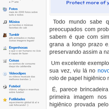
a 7ª arte
Fotos
mais de 2000 fotos sobre
tudo e todos
Todo mundo sabe qu
Música
as bandas e músicas
preocupados com prob
favoritas do cab
Tumblr
sabem é que com simp
gifs animados e muitas
outras imagens legais!
grana a longo prazo e,
Engenhocas
preservando assim a na
o que o ser humano no ócio
é capaz de fazer
Coisas
Um excelente exemplo 
os sonhos de consumo
daqui da cabilandia
sua vez, viu lá no
nov
Videoclipes
rolo de papel higiênico
os vídeos musicais das
melhores bandas :)
Futebol
É, parece brincadeir
vídeos, artigos e resenhas
sobre futebol
primeira imagem nos
Futilidades
aquecimento global tá aí e
higiênico provada pe
cab fofocando! :)