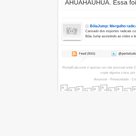
AHUAHAUHUA. Essa foi 
BóiaJump: Mergulho radica
Cansado dos esportes radicais c
Bóia Jump assistindo ao vídeo e le
PortalCab.com
é apenas um site pessoal onde
C
copie alguma coisa, por
Anuncie
-
Privacidade
-
Co