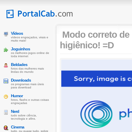
Modo correto de 
Vídeos
vídeos engraçados, virais e
muito mais!
higiênico! =D
Joguinhos
os melhores jogos online de
toda internet
Beldades
fotos das mulheres mais
lindas do mundo
Downloads
os programas mais úteis
para download
Humor
fotos, flashs e outras coisas
engraçadas
Nerd
tudo sobre ciência,
tecnologia e afins.
Cinema
tudo, ou quase tudo, sobre