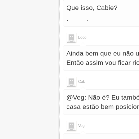
Que isso, Cabie?
._____.
Lôco
Ainda bem que eu não us
Então assim vou ficar ric
Cab
@Veg: Não é? Eu também
casa estão bem posici
Veg