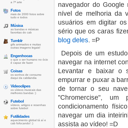
a 7ª arte
navegador do Google
Fotos
nível de melhoria da 
mais de 2000 fotos sobre
tudo e todos
usuários em digitar o
Música
sério que os caras fize
as bandas e músicas
favoritas do cab
blog deles
. =P
Tumblr
gifs animados e muitas
outras imagens legais!
Depois de um estudo 
Engenhocas
o que o ser humano no ócio
navegar na internet co
é capaz de fazer
Levantar e baixar o
Coisas
os sonhos de consumo
empurrar e puxar a ba
daqui da cabilandia
Videoclipes
de tornar o seu nave
os vídeos musicais das
melhores bandas :)
"Chromercise", um 
Futebol
condicionamento físi
vídeos, artigos e resenhas
sobre futebol
navegar um dia inteiri
Futilidades
aquecimento global tá aí e
assista ao vídeo! =D
cab fofocando! :)