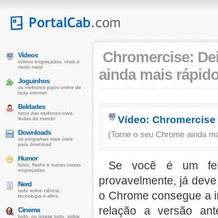
Chromercise: Dei
Vídeos
vídeos engraçados, virais e
muito mais!
ainda mais rápido
Joguinhos
os melhores jogos online de
toda internet
Beldades
fotos das mulheres mais
Vídeo: Chromercise
lindas do mundo
Downloads
(Torne o seu Chrome ainda ma
os programas mais úteis
para download
Humor
Se você é um fel
fotos, flashs e outras coisas
engraçadas
provavelmente, já deve
Nerd
tudo sobre ciência,
o Chrome consegue a in
tecnologia e afins.
relação a versão an
Cinema
tudo, ou quase tudo, sobre