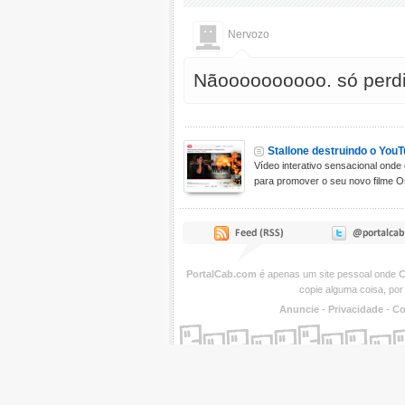
Nervozo
Nãoooooooooo. só perdi
Stallone destruindo o YouT
Vídeo interativo sensacional onde 
para promover o seu novo filme Os
PortalCab.com
é apenas um site pessoal onde
C
copie alguma coisa, por
Anuncie
-
Privacidade
-
Co