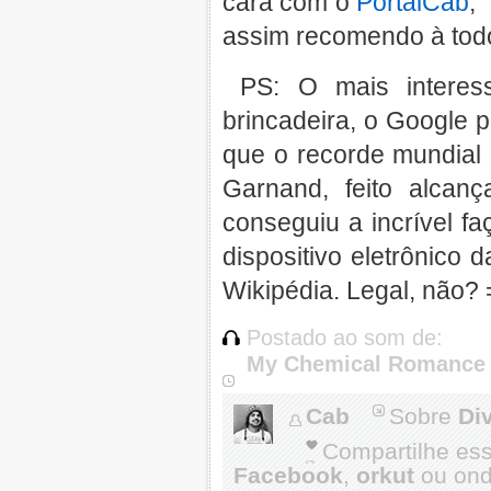
cara com o
PortalCab
, 
assim recomendo à todo
PS: O mais interes
brincadeira, o Google p
que o recorde mundial 
Garnand, feito alca
conseguiu a incrível f
dispositivo eletrônico 
Wikipédia. Legal, não? 
Postado ao som de:
My Chemical Romance -
Cab
Sobre
Di
Compartilhe es
Facebook
,
orkut
ou onde