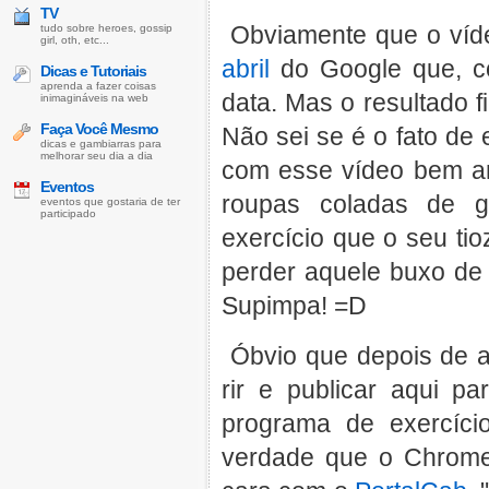
TV
Obviamente que o víde
tudo sobre heroes, gossip
girl, oth, etc...
abril
do Google que, c
Dicas e Tutoriais
aprenda a fazer coisas
data. Mas o resultado 
inimagináveis na web
Faça Você Mesmo
Não sei se é o fato de
dicas e gambiarras para
melhorar seu dia a dia
com esse vídeo bem an
Eventos
roupas coladas de g
eventos que gostaria de ter
participado
exercício que o seu ti
perder aquele buxo de 
Supimpa! =D
Óbvio que depois de as
rir e publicar aqui 
programa de exercíci
verdade que o Chrome 