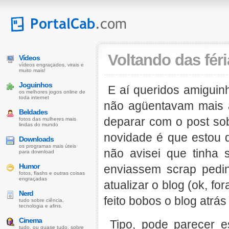
Voltando das féria
Vídeos
vídeos engraçados, virais e
muito mais!
Joguinhos
E aí queridos amiguin
os melhores jogos online de
toda internet
não agüentavam mais a
Beldades
deparar com o post so
fotos das mulheres mais
lindas do mundo
novidade é que estou 
Downloads
os programas mais úteis
não avisei que tinha
para download
Humor
enviassem scrap pedi
fotos, flashs e outras coisas
engraçadas
atualizar o blog (ok, f
Nerd
feito bobos o blog atrá
tudo sobre ciência,
tecnologia e afins.
Cinema
Tipo, pode parecer e
tudo, ou quase tudo, sobre