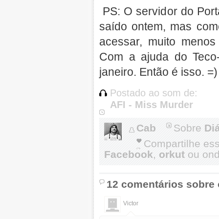
PS: O servidor do Port
saído ontem, mas com
acessar, muito menos 
Com a ajuda do Teco-
janeiro. Então é isso. =)
Postado ao som de:
AFI - Miss Murder
Cab
Sobre
Di
Compartilhe es
Facebook
,
orkut
ou onde
12 comentários sobre 
Victor