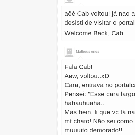
aêê Cab voltou! já nao a
desisti de visitar o porta
Welcome Back, Cab
Matheus enes
Fala Cab!
Aew, voltou..xD
Cara, entrava no portalca
Pensei: "Esse cara largou
hahauhuaha..
Mas hein, li que vc tá n
mt chato! Não sei como 
muuuito demorado!!