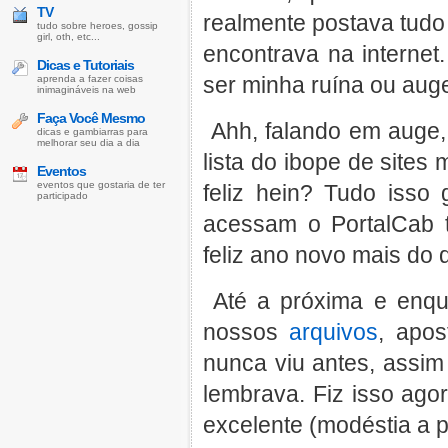
TV
realmente postava tudo
tudo sobre heroes, gossip
girl, oth, etc...
encontrava na interne
Dicas e Tutoriais
ser minha ruína ou auge
aprenda a fazer coisas
inimagináveis na web
Faça Você Mesmo
Ahh, falando em auge
dicas e gambiarras para
melhorar seu dia a dia
lista do ibope de sites
Eventos
eventos que gostaria de ter
feliz hein? Tudo isso
participado
acessam o PortalCab t
feliz ano novo mais do 
Até a próxima e enqu
nossos
arquivos
, apo
nunca viu antes, assim
lembrava. Fiz isso ago
excelente (modéstia a pa