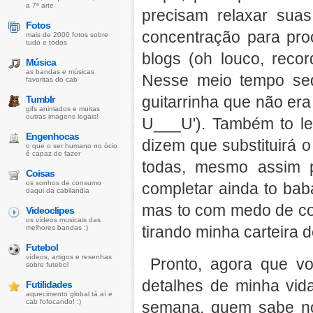
a 7ª arte
precisam relaxar sua
Fotos
concentração para pro
mais de 2000 fotos sobre
tudo e todos
blogs (oh louco, reco
Música
as bandas e músicas
Nesse meio tempo s
favoritas do cab
guitarrinha que não era
Tumblr
gifs animados e muitas
outras imagens legais!
U___U'). Também to l
Engenhocas
dizem que substituirá 
o que o ser humano no ócio
é capaz de fazer
todas, mesmo assim p
Coisas
os sonhos de consumo
completar ainda to ba
daqui da cabilandia
mas to com medo de co
Videoclipes
os vídeos musicais das
tirando minha carteira de
melhores bandas :)
Futebol
vídeos, artigos e resenhas
Pronto, agora que vo
sobre futebol
detalhes de minha vid
Futilidades
aquecimento global tá aí e
cab fofocando! :)
semana, quem sabe n