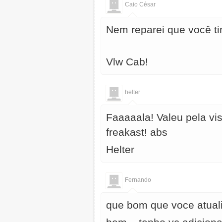
Caio César
Nem reparei que você ti
Vlw Cab!
helter
Faaaaala! Valeu pela vi
freakast! abs
Helter
Fernando
que bom que voce atuali