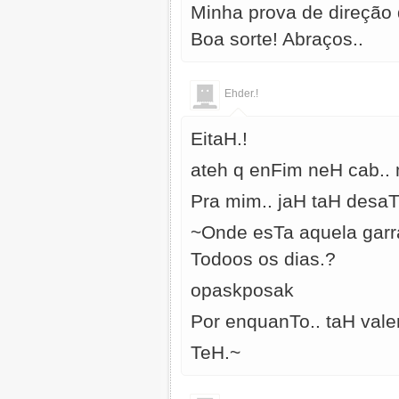
Minha prova de direção 
Boa sorte! Abraços..
Ehder.!
EitaH.!
ateh q enFim neH cab.. 
Pra mim.. jaH taH desa
~Onde esTa aquela garr
Todoos os dias.?
opaskposak
Por enquanTo.. taH valen
TeH.~