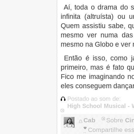
Aí, toda o drama do s
infinita (altruísta) o
Quem assistiu sabe, q
mesmo ver numa das 
mesmo na Globo e ver n
Então é isso, como já
primeiro, mas é fato q
Fico me imaginando no
eles conseguem dançar e
Postado ao som de:
High School Musical - 
Cab
Sobre
Ci
Compartilhe es