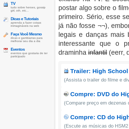
TV
postar algo sobre o fil
tudo sobre heroes, gossip
girl, oth, etc...
primeiro. Sério, esse 
Dicas e Tutoriais
aprenda a fazer coisas
já não fosse ¬¬), embo
inimagináveis na web
legais e danças mai
Faça Você Mesmo
dicas e gambiarras para
melhorar seu dia a dia
interessante que o p
Eventos
draminha
infantil
(eerr, 
eventos que gostaria de ter
participado
Trailer: High School
(Assista o trailer do filme e di
Compre: DVD do High
(Compare preço em dezenas de
Compre: CD do High
(Escute as músicas do HSM2 a