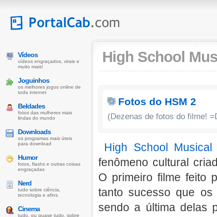
High School Musi
Vídeos
vídeos engraçados, virais e
muito mais!
Joguinhos
os melhores jogos online de
toda internet
Fotos do HSM 2
Beldades
fotos das mulheres mais
(Dezenas de fotos do filme! =
lindas do mundo
Downloads
os programas mais úteis
para download
High School Musical
Humor
fenômeno cultural cria
fotos, flashs e outras coisas
engraçadas
O primeiro filme feito
Nerd
tanto sucesso que os 
tudo sobre ciência,
tecnologia e afins.
sendo a última delas 
Cinema
tudo, ou quase tudo, sobre