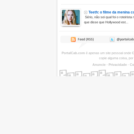
Teeth: o filme da menina 
Sério, não sei qual foi o roteirist
que disse que Hollywood est...
PortalCab.com
é apenas um site pessoal onde
C
copie alguma coisa, por
Anuncie
-
Privacidade
-
Co