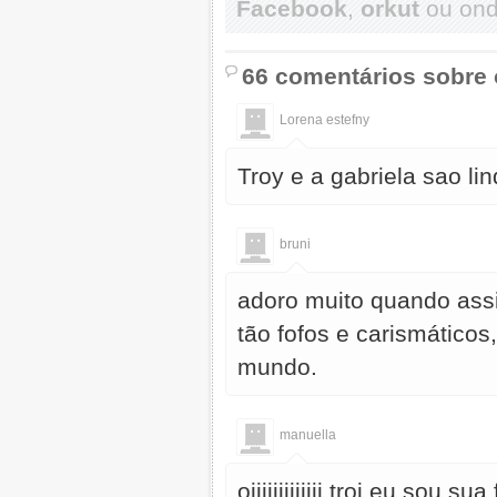
Facebook
,
orkut
ou onde
66 comentários sobre 
Lorena estefny
Troy e a gabriela sao lin
bruni
adoro muito quando assi
tão fofos e carismáticos
mundo.
manuella
oiiiiiiiiiiiii troi eu so