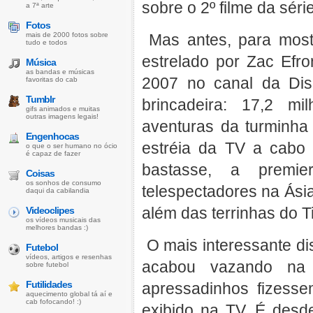
sobre o 2º filme da séri
a 7ª arte
Fotos
mais de 2000 fotos sobre
Mas antes, para mostra
tudo e todos
estrelado por Zac Efr
Música
as bandas e músicas
2007 no canal da Dis
favoritas do cab
Tumblr
brincadeira: 17,2 m
gifs animados e muitas
outras imagens legais!
aventuras da turminha
Engenhocas
estréia da TV a cabo
o que o ser humano no ócio
é capaz de fazer
bastasse, a premi
Coisas
os sonhos de consumo
telespectadores na Ásia
daqui da cabilandia
além das terrinhas do 
Videoclipes
os vídeos musicais das
melhores bandas :)
O mais interessante dis
Futebol
vídeos, artigos e resenhas
acabou vazando na 
sobre futebol
Futilidades
apressadinhos fizess
aquecimento global tá aí e
cab fofocando! :)
exibido na TV. É desd