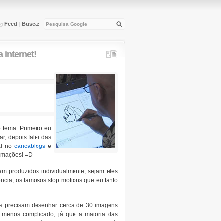
Feed
Busca:
|
 internet!
 tema. Primeiro eu
, depois falei das
al no
caricablogs
e
nimações! =D
m produzidos individualmente, sejam eles
ncia, os famosos stop motions que eu tanto
as precisam desenhar cerca de 30 imagens
 menos complicado, já que a maioria das