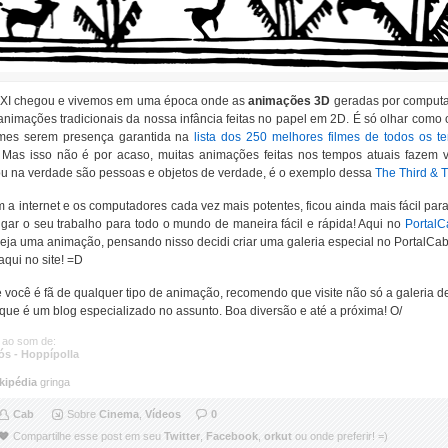
XI chegou e vivemos em uma época onde as
animações 3D
geradas por computad
nimações tradicionais da nossa infância feitas no papel em 2D. É só olhar como o
lmes serem presença garantida na
lista dos 250 melhores filmes de todos os t
Mas isso não é por acaso, muitas animações feitas nos tempos atuais fazem
u na verdade são pessoas e objetos de verdade, é o exemplo dessa
The Third & 
 a internet e os computadores cada vez mais potentes, ficou ainda mais fácil par
ulgar o seu trabalho para todo o mundo de maneira fácil e rápida! Aqui no
PortalC
eja uma animação, pensando nisso decidi criar uma galeria especial no PortalCa
aqui no site! =D
e você é fã de qualquer tipo de animação, recomendo que visite não só a galeri
que é um blog especializado no assunto. Boa diversão e até a próxima! O/
 ao som de:
ós - Hoppípolla
kipédia
gringa
Cab
Sobre
Cinema
,
Vídeos
0
Compartilhe esse post em seu
Twitter
,
Facebook
,
orkut
ou onde preferir! =)