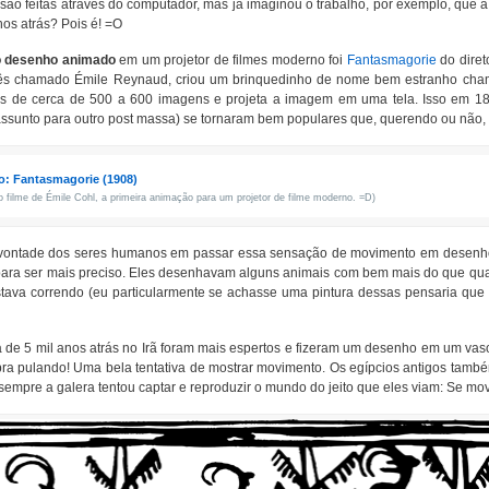
ão feitas através do computador, mas já imaginou o trabalho, por exemplo, que a
anos atrás? Pois é! =O
o desenho animado
em um projetor de filmes moderno foi
Fantasmagorie
do diret
cês chamado Émile Reynaud, criou um brinquedinho de nome bem estranho cha
tos de cerca de 500 a 600 imagens e projeta a imagem em uma tela. Isso em 189
ssunto para outro post massa) se tornaram bem populares que, querendo ou não, 
o: Fantasmagorie (1908)
o filme de Émile Cohl, a primeira animação para um projetor de filme moderno. =D)
ontade dos seres humanos em passar essa sensação de movimento em desenh
ara ser mais preciso. Eles desenhavam alguns animais com bem mais do que quatr
stava correndo (eu particularmente se achasse uma pintura dessas pensaria que
a de 5 mil anos atrás no Irã foram mais espertos e fizeram um desenho em um v
a pulando! Uma bela tentativa de mostrar movimento. Os egípcios antigos também
empre a galera tentou captar e reproduzir o mundo do jeito que eles viam: Se mo