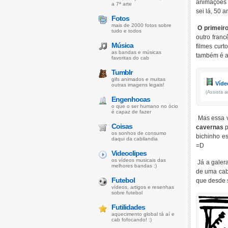
animações s
a 7ª arte
sei lá, 50 
Fotos
mais de 2000 fotos sobre
O primeir
tudo e todos
outro fran
Música
filmes cur
as bandas e músicas
também é a
favoritas do cab
Tumblr
gifs animados e muitas
Víde
outras imagens legais!
(Assista a
Engenhocas
o que o ser humano no ócio
é capaz de fazer
Mas essa v
Coisas
cavernas
p
os sonhos de consumo
bichinho e
daqui da cabilandia
=D
Videoclipes
os vídeos musicais das
Já a galer
melhores bandas :)
de uma cabr
Futebol
que desde s
vídeos, artigos e resenhas
sobre futebol
Futilidades
aquecimento global tá aí e
cab fofocando! :)