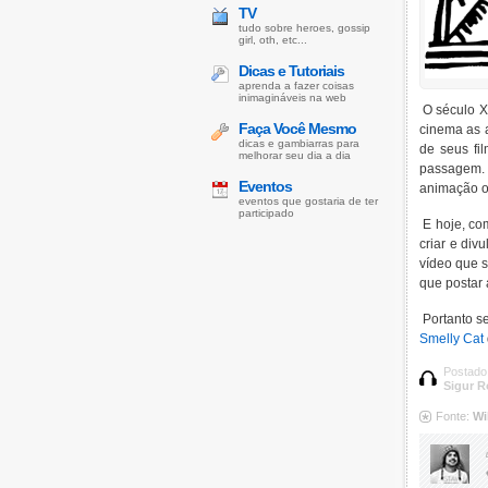
TV
tudo sobre heroes, gossip
girl, oth, etc...
Dicas e Tutoriais
aprenda a fazer coisas
inimagináveis na web
O século X
Faça Você Mesmo
cinema as a
dicas e gambiarras para
de seus fi
melhorar seu dia a dia
passagem. 
Eventos
animação o
eventos que gostaria de ter
participado
E hoje, com
criar e div
vídeo que s
que postar 
Portanto s
Smelly Cat
Postado
Sigur R
Fonte:
Wi