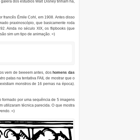
 galera dos estúdios Walt Disney tinham há,
or francês Émile Cohl, em 1908. Antes disso
mado praxinoscópio, que basicamente roda
2. Ainda no século XIX, os flipbooks (que
são sim um tipo de animação. =)
os vem de beeeem antes, dos
homens das
o patas na tentativa FAIL de mostrar que o
 existiam monstros de 16 pernas na época).
aso formado por uma sequência de 5 imagens
 utilizaram técnica parecida. O que mostra
vendo. =)