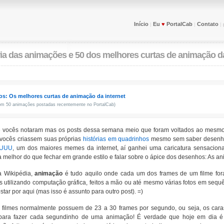
Início
Eu
♥
PortalCab
Contato
|
|
|
ria das animações e 50 dos melhores curtas de animação da
s: Os melhores curtas de animação da internet
com 50 animações postadas recentemente no PortalCab)
 vocês notaram mas os posts dessa semana meio que foram voltados ao mesmo
 vocês criassem suas próprias
histórias em quadrinhos
mesmo sem saber desenhar
UUUU
, um dos maiores memes da internet, aí ganhei uma caricatura sensacion
 melhor do que fechar em grande estilo e falar sobre o ápice dos desenhos: As a
 Wikipédia,
animação
é tudo aquilo onde cada um dos frames de um filme fora
utilizando computação gráfica, feitos a mão ou até mesmo várias fotos em sequê
star por aqui (mas isso é assunto para outro post). =)
filmes normalmente possuem de 23 a 30 frames por segundo, ou seja, os car
 para fazer cada segundinho de uma animação! É verdade que hoje em dia é