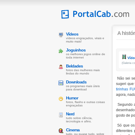
A histó
Vídeos
vídeos engraçados, virais e
muito mais!
Joguinhos
os melhores jogos online de
toda internet
Vídeo
(Galeria 
Beldades
fotos das mulheres mais
lindas do mundo
Não sei se
Downloads
sugeri que
os programas mais úteis
tirinhas F
para download
agora, nada
Humor
fotos, flashs e outras coisas
Segundo a
engraçadas
desenhados 
Nerd
gosto de po
tudo sobre ciência,
tecnologia e afins.
Só que os 
Cinema
diferentes
tudo, ou quase tudo, sobre