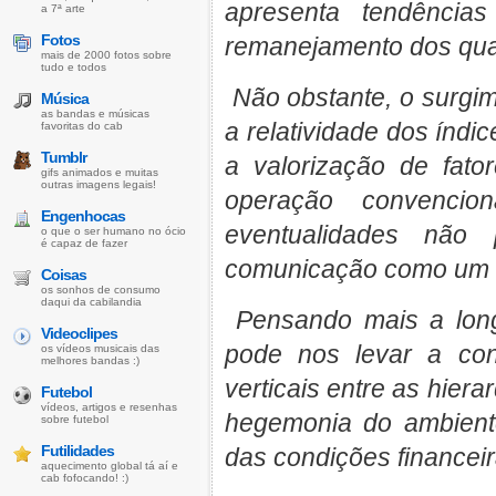
apresenta tendênci
a 7ª arte
Fotos
remanejamento dos qua
mais de 2000 fotos sobre
tudo e todos
Não obstante, o surgim
Música
as bandas e músicas
a relatividade dos índi
favoritas do cab
Tumblr
a valorização de fato
gifs animados e muitas
outras imagens legais!
operação convencion
Engenhocas
eventualidades não
o que o ser humano no ócio
é capaz de fazer
comunicação como um 
Coisas
os sonhos de consumo
daqui da cabilandia
Pensando mais a lon
Videoclipes
pode nos levar a con
os vídeos musicais das
melhores bandas :)
verticais entre as hier
Futebol
vídeos, artigos e resenhas
hegemonia do ambiente
sobre futebol
Futilidades
das condições financeir
aquecimento global tá aí e
cab fofocando! :)