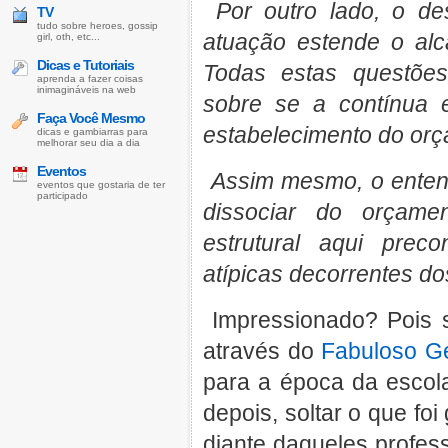
Por outro lado, o de
TV
tudo sobre heroes, gossip
atuação estende o alc
girl, oth, etc...
Dicas e Tutoriais
Todas estas questões
aprenda a fazer coisas
inimagináveis na web
sobre se a contínua 
Faça Você Mesmo
estabelecimento do orça
dicas e gambiarras para
melhorar seu dia a dia
Eventos
Assim mesmo, o enten
eventos que gostaria de ter
participado
dissociar do orçame
estrutural aqui prec
atípicas decorrentes do
Impressionado? Pois s
através do
Fabuloso G
para a época da escola
depois, soltar o que foi
diante daqueles profes