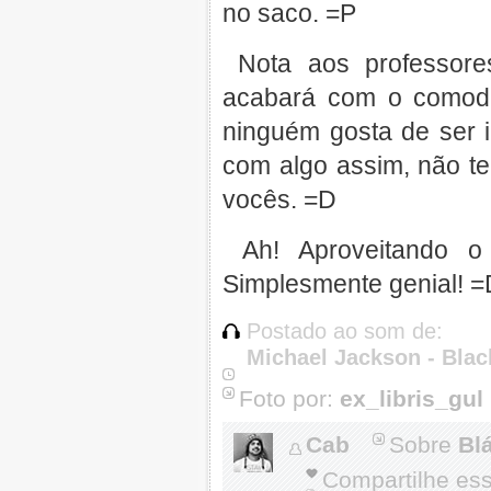
no saco. =P
Nota aos professores
acabará com o comod
ninguém gosta de ser i
com algo assim, não t
vocês. =D
Ah! Aproveitando o 
Simplesmente genial! =
Postado ao som de:
Michael Jackson - Blac
Foto por:
ex_libris_gul
Cab
Sobre
Blá
Compartilhe es