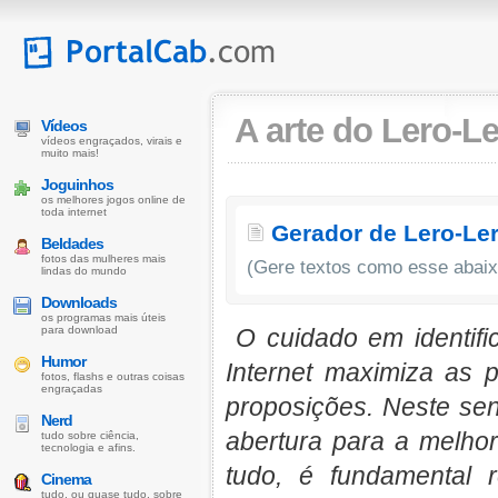
A arte do Lero-L
Vídeos
vídeos engraçados, virais e
muito mais!
Joguinhos
os melhores jogos online de
toda internet
Gerador de Lero-Le
Beldades
fotos das mulheres mais
(Gere textos como esse abaix
lindas do mundo
Downloads
os programas mais úteis
para download
O cuidado em identifi
Humor
Internet maximiza as 
fotos, flashs e outras coisas
engraçadas
proposições. Neste se
Nerd
abertura para a melho
tudo sobre ciência,
tecnologia e afins.
tudo, é fundamental r
Cinema
tudo, ou quase tudo, sobre