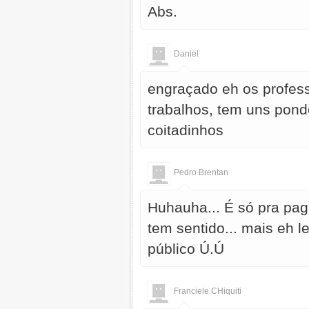
Abs.
Daniel
engraçado eh os profess
trabalhos, tem uns pon
coitadinhos
Pedro Brentan
Huhauha... É só pra pa
tem sentido... mais eh l
público Ú.Ú
Franciele CHiquiti