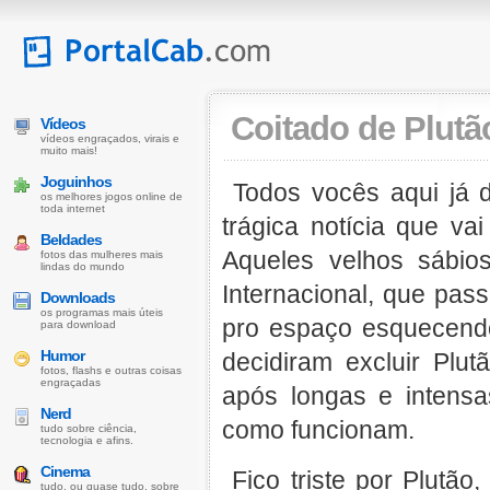
Coitado de Plutã
Vídeos
vídeos engraçados, virais e
muito mais!
Joguinhos
Todos vocês aqui já 
os melhores jogos online de
toda internet
trágica notícia que v
Beldades
Aqueles velhos sábio
fotos das mulheres mais
lindas do mundo
Internacional, que pa
Downloads
os programas mais úteis
pro espaço esquecend
para download
Humor
decidiram excluir Plu
fotos, flashs e outras coisas
engraçadas
após longas e intens
Nerd
como funcionam.
tudo sobre ciência,
tecnologia e afins.
Cinema
Fico triste por Plutã
tudo, ou quase tudo, sobre