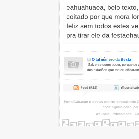
eahuahuaea, belo texto,
coitado por que mora lo
feliz sem todos estes v
pra tirar ele da festae
O tal número da Besta
Salve-se quem puder, porque de 
dos cidadãos que me crucificaram 
PortalCab.com
é apenas um site pessoal onde
C
copie alguma coisa, por
Anuncie
-
Privacidade
-
Co