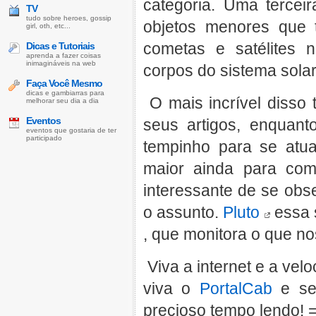
categoria. Uma tercei
TV
tudo sobre heroes, gossip
objetos menores que 
girl, oth, etc...
cometas e satélites 
Dicas e Tutoriais
aprenda a fazer coisas
inimagináveis na web
corpos do sistema solar
Faça Você Mesmo
dicas e gambiarras para
O mais incrível disso
melhorar seu dia a dia
Eventos
seus artigos, enquant
eventos que gostaria de ter
participado
tempinho para se atu
maior ainda para comp
interessante de se obs
o assunto.
Pluto
essa 
, que monitora o que n
Viva a internet e a vel
viva o
PortalCab
e se
precioso tempo lendo! 