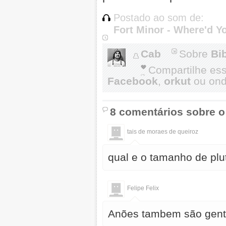
Postado ao som de:
Fort Minor - Where'd Y
Cab
Sobre
Bi
Compartilhe es
Facebook
,
orkut
ou onde
8 comentários sobre o
tais de moraes de queiroz
qual e o tamanho de plu
Felipe Felix
Anões tambem são gente