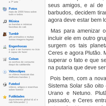
a 7ª arte
seus amigos, e aí de
Fotos
barbudos, decidem tirar
mais de 2000 fotos sobre
tudo e todos
agora deve estar bem lo
Música
as bandas e músicas
favoritas do cab
Mas para amenizar o 
Tumblr
incluir ele em outro gr
gifs animados e muitas
outras imagens legais!
surgem os tais planet
Engenhocas
o que o ser humano no ócio
Ceres e agora Plutão. 
é capaz de fazer
Coisas
superar o fato e que 
os sonhos de consumo
daqui da cabilandia
na putaria que deve ser
Videoclipes
os vídeos musicais das
Pois bem, com a nova d
melhores bandas :)
Futebol
Sistema Solar são oito 
vídeos, artigos e resenhas
sobre futebol
Urano e Netuno. Plut
Futilidades
passado, e Ceres entr
aquecimento global tá aí e
cab fofocando! :)